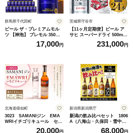
群馬県千代田町
茨城県守谷市
ビール ザ・プレミアムモル
【11ヶ月定期便】ビール ア
ツ 【神泡】 プレモル 350ml
サヒ スーパードライ 500ml 2
× 24本 サントリー〈天然水の
4本 1ケース×11ヶ月 | アサヒ
17,000
231,000
円
円
ビール工場〉群馬※沖縄・離
ビール 究極の辛口 酒 お酒 ア
島地域へのお届け不可
ルコール 生ビール Asahi ア
サヒビール スーパードライ s
uper dry 11回 缶ビール 缶 ギ
フト 内祝い 茨城県守谷市 送
料無料
北海道様似町
新潟県新潟県庁
3023 SAMANIジン EMA
新潟の飲み比べセット 1806
WRIイチゴリキュール セッ
A（八海山・久保田・雪中
ト（箱入り）【大人の味 酒
梅・越乃寒梅・かたふね・千
20,000
68,000
円
円
お酒 洋酒 スピリッツ クラフ
代の光）