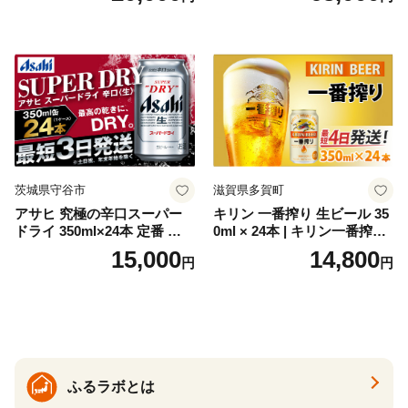
トジン 国産 sake SAKE gin
GIN liqueur LIQUEUR お酒
セット 詰め合わせ カクテル
ソーダ割り アルコール ロッ
ク ソーダ ジントニック 】
茨城県守谷市
滋賀県多賀町
アサヒ 究極の辛口スーパー
キリン 一番搾り 生ビール 35
ドライ 350ml×24本 定番 ビー
0ml × 24本 | キリン一番搾り
ル 缶ビール 酒 お酒 アルコー
キリンビール 一番搾り ビー
15,000
14,800
円
円
ル 辛口
ル 24缶 きりんいちばんしぼ
り キリン一番搾り びーる 1
ケース 24缶 24本 キリン一番
搾り KIRIN きりん 麒麟 キリ
ン一番搾り いちばんしぼり
キリン一番搾り 父の日 ちち
の日
ふるラボとは