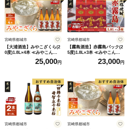
宮崎県都城市
宮崎県都城市
【大浦酒造】みやこざくら(2
【霧島酒造】赤霧島パック(2
0度)1.8L×4本 ≪みやこんじょ
5度)1.8L×3本 ≪みやこんじょ
特急便≫_AD-0771
特急便≫_23-07-K03P-1800-3
25,000
23,000
円
円
-Q
宮崎県都城市
宮崎県都城市