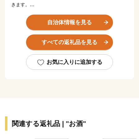
きます。
新幹線の停車駅や東名高速道路のインターチェンジから
のアクセスも非常に良く、東京、京都、大阪、富士山な
自治体情報を見る
ど日本で人気の観光地を周遊する旅の滞在地として便利
な立地にあります。
すべての返礼品を見る
そのため、国内外から毎年2000万人を超える観光客が
訪れます。富士箱根伊豆国立公園の中央に位置し、世界
文化遺産にも登録されている富士山を近くに見ることも
お気に入りに追加する
出来ます。
箱根には、約20種類もある豊富な温泉、明鏡芦ノ湖を
はじめとした美しい自然とそれに調和した多彩な美術
館、100を超える旅館やホテルがあり、また、登山電
車、ケーブルカー、ロープウェイ、遊覧船などのバラエ
ティーに富んだ乗り物、江戸時代の様子を色濃く残す箱
関連する返礼品 | "お酒"
根旧街道や伝統工芸品など、様々な魅力を持つ一大リゾ
ートです。