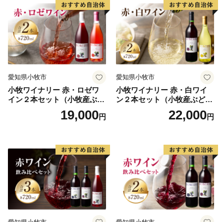
箱根町では、「ふるさと納税制度」を活用し、箱根町
のまちづくりを応援していただける皆様からの寄付を募
っています。
箱根町出身の方や箱根町を訪れたことのある方など、
「箱根ファン」の皆様の応援をお待ちしています。
愛知県小牧市
愛知県小牧市
小牧ワイナリー 赤・ロゼワ
小牧ワイナリー 赤・白ワイ
イン２本セット（小牧産ぶど
ン２本セット（小牧産ぶどう
う100％使用）
100％使用）
19,000
22,000
円
円