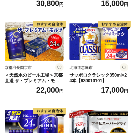
30,800
15,000
円
円
ス アルコール度数5% 缶ビー
ル お酒 ビール アサヒ スーパ
ードライ super dry 24缶 辛
口 送料無料 カメイ 本宮市
【07214-0206】
京都府長岡京市
北海道恵庭市
＜天然水のビール工場＞京都
サッポロクラシック350ml×2
直送 ザ・プレミアム・モル
4本【930010101】
ツ 350ml×24本 プレモル [149
22,000
17,000
円
円
5]