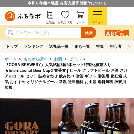
令和８年熊本地震 災害支援寄付受付について
上限額
お気に入り
カート
メニュー
検索
トップ
ランキング
返礼品一覧
まち一覧
特集
初心者ガイド
ホーム
ものから探す
お酒
ビール
『GORA BREWERY』人気銘柄3種9本セット特製化粧箱入り
★International Beer Cup金賞受賞 | ビール クラフトビール お酒 さけ
アルコール セット 詰め合わせ 飲み比べ 贈答 ギフト 贈答用 化粧箱 人
気 おすすめ オリジナルビール 常温 送料無料 お土産 送料無料 神奈川
箱根