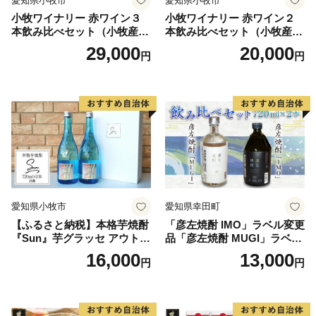
愛知県小牧市
愛知県小牧市
小牧ワイナリー 赤ワイン３
小牧ワイナリー 赤ワイン２
本飲み比べセット（小牧産ぶ
本飲み比べセット（小牧産ぶ
どう100％使用）
どう100％使用）
29,000
20,000
円
円
愛知県小牧市
愛知県幸田町
【ふるさと納税】本格芋焼酎
「彦左焼酎 IMO」ラベル変更
『Sun』芋グラッセ アウトド
品「彦左焼酎 MUGI」ラベル
ア ソロキャンプ ベランピン
変更品 飲み比べ セット 合計
16,000
13,000
円
円
グ 巣ごもり 就労支援
2本 720ml×各1本 25度 焼酎
お酒 麦焼酎 芋焼酎