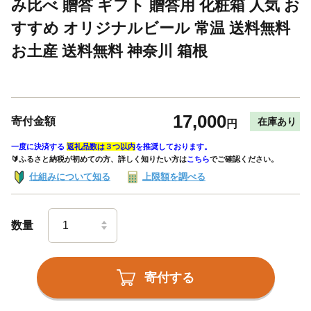
み比べ 贈答 ギフト 贈答用 化粧箱 人気 お
すすめ オリジナルビール 常温 送料無料
お土産 送料無料 神奈川 箱根
17,000
寄付金額
在庫あり
円
一度に決済する
返礼品数は３つ以内
を推奨しております。
🔰ふるさと納税が初めての方、詳しく知りたい方は
こちら
でご確認ください。
仕組みについて知る
上限額を調べる
数量
寄付する