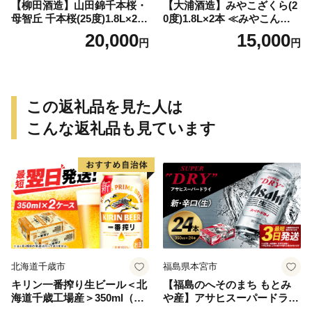
【柳田酒造】山田錦千本桜・
【大浦酒造】みやこざくら(2
母智丘 千本桜(25度)1.8L×2本
0度)1.8L×2本 ≪みやこんじょ
≪みやこんじょ特急便≫_AC
特急便≫_MJ-0771
20,000
15,000
円
円
-0751
この返礼品を見た人は
こんな返礼品も見ています
北海道千歳市
福島県本宮市
キリン一番搾り生ビール＜北
【福島のへそのまち もとみ
海道千歳工場産＞350ml（24
や産】アサヒスーパードライ
本） 2ケース
350ml×24本 合計8.4L 1ケー