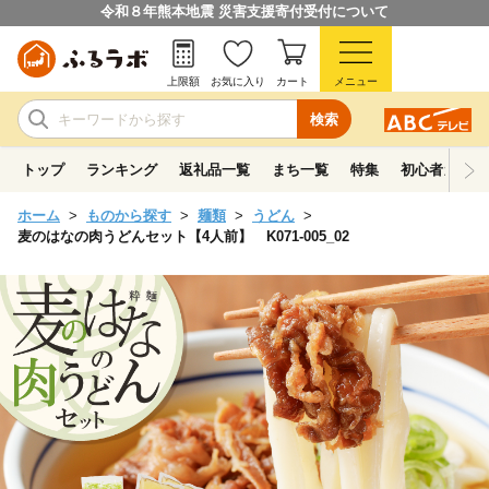
令和８年熊本地震 災害支援寄付受付について
上限額
お気に入り
カート
メニュー
検索
トップ
ランキング
返礼品一覧
まち一覧
特集
初心者ガイド
ホーム
ものから探す
麺類
うどん
麦のはなの肉うどんセット【4人前】 K071-005_02