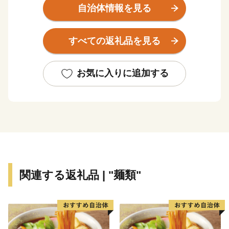
産地ならではの味である焼酎やさつま揚げなど美味し
自治体情報を見る
い“食”の宝庫です。
すべての返礼品を見る
伝統の技を受け継ぎ、高い技術で生み出された薩摩切
子、薩摩焼など、匠の技が光る“逸品”があります。
お気に入りに追加する
また、南の交流拠点都市として各種都市機能が集積して
おり、これらを活かした企業立地に取り組んでいます。
豊かな自然に恵まれた鹿児島市は黒毛和牛、黒豚、魚
介、お茶などイチオシ食材が多数！高い技術で生み出さ
れた美術工芸品も必見です！
関連する返礼品 | "麺類"
___________________________________________________
◆お礼の品について◆
・鹿児島市に寄附をしていただいた方を対象に、お礼の