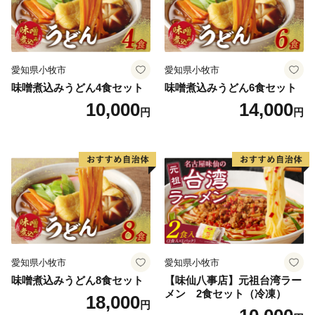
品をお送りします。
（鹿児島市内にお住まいの方にはお礼の品はお送りし
ていません。予めご了承ください。）
愛知県小牧市
愛知県小牧市
・お礼の品は、寄附の入金確認後、おおむね１か月以内
味噌煮込みうどん4食セット
味噌煮込みうどん6食セット
にお届けいたします。
10,000
14,000
円
円
（入金方法がクレジットカード決済以外の方は、１か
月を超える場合もございます。）
・県外にお住まいで、年2,000円以上の寄附をお寄せい
ただいた方に、鹿児島県内の観光・文化施設(仙巌園、
水族館、いおワールド かごしま水族館など約60施設)等
において入館料等の割引が受けられる「かごしま応援者
証」を発行しています。
※ご希望の方は、ご連絡をお願いいたします。
愛知県小牧市
愛知県小牧市
味噌煮込みうどん8食セット
【味仙八事店】元祖台湾ラー
メン 2食セット（冷凍）
◆ワンストップ特例申請書◆
18,000
円
申請書を受領書と一緒にお送りします。