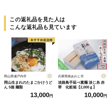
この返礼品を見た人は
こんな返礼品も見ています
岡山県瀬戸内市
兵庫県南あわじ市
岡山生まれのたまごかけうど
淡路島手延べ素麺 淡じ糸 赤
ん 5個 麺類
帯 化粧箱【2,000ｇ】
13,000
10,000
円
円