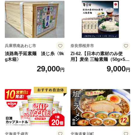
兵庫県南あわじ市
奈良県桜井市
淡路島手延素麺 淡じ糸〈9k
ZI-62.【日本の素材のみ使
g木箱〉
用】麦坐 三輪素麺（50g×5束
×4袋）
29,000
9,000
円
円
北海道千歳市
北海道東川町