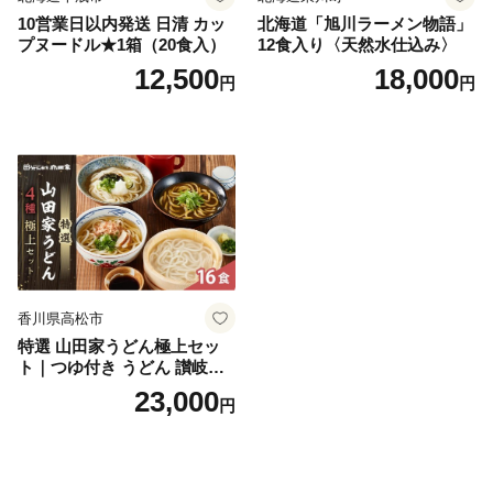
10営業日以内発送 日清 カッ
北海道「旭川ラーメン物語」
プヌードル★1箱（20食入）
12食入り〈天然水仕込み〉
12,500
18,000
円
円
香川県高松市
特選 山田家うどん極上セッ
ト｜つゆ付き うどん 讃岐う
どん さぬきうどん 生麵 うど
23,000
円
んセット カレーうどん 生う
どん 食べ比べ 麺 麺類 ギフト
香川 香川県 高松