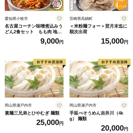
愛知県小牧市
宮崎県高鍋町
名古屋コーチン味噌煮込みう
＜米粉麺フォー＞翌月末迄に
どん2食セット もも肉 地鶏
順次出荷
味噌うどん
9,000
15,000
円
円
岡山県瀬戸内市
岡山県瀬戸内市
素麺三兄弟とひやむぎ 麺類
手延べそうめん吉井川（4k
g） 麺類
25,000
円
20,000
円