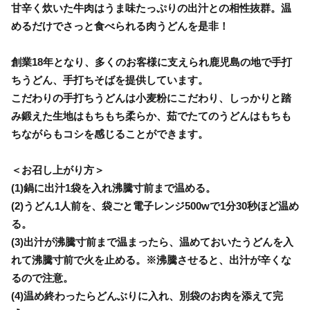
甘辛く炊いた牛肉はうま味たっぷりの出汁との相性抜群。温
めるだけでさっと食べられる肉うどんを是非！
創業18年となり、多くのお客様に支えられ鹿児島の地で手打
ちうどん、手打ちそばを提供しています。
こだわりの手打ちうどんは小麦粉にこだわり、しっかりと踏
み鍛えた生地はもちもち柔らか、茹でたてのうどんはもちも
ちながらもコシを感じることができます。
＜お召し上がり方＞
(1)鍋に出汁1袋を入れ沸騰寸前まで温める。
(2)うどん1人前を、袋ごと電子レンジ500wで1分30秒ほど温め
る。
(3)出汁が沸騰寸前まで温まったら、温めておいたうどんを入
れて沸騰寸前で火を止める。※沸騰させると、出汁が辛くな
るので注意。
(4)温め終わったらどんぶりに入れ、別袋のお肉を添えて完