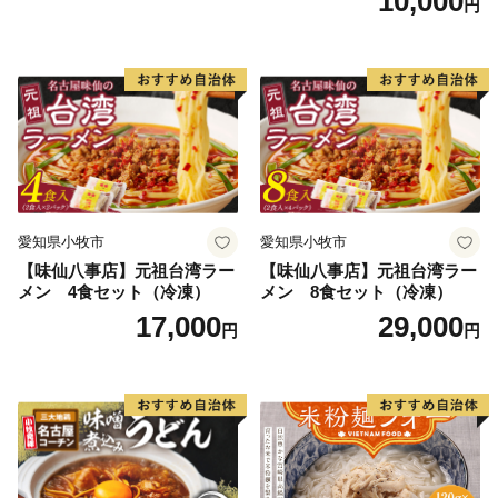
10,000
円
ワンストップ特例申請書は入金確認後３０日以内に住民
票住所へお送り致します。
必要情報を記載の上、返送してください。
【ワンストップ特例申請書送付先】
〒897-0006
住所:鹿児島県南さつま市加世田本町41-7
宛先：鹿児島市ふるさと納税サポートセンター 宛
愛知県小牧市
愛知県小牧市
※鹿児島市では、ワンストップ特例申請受付を外部委託
【味仙八事店】元祖台湾ラー
【味仙八事店】元祖台湾ラー
しています。
メン 4食セット（冷凍）
メン 8食セット（冷凍）
17,000
29,000
円
円