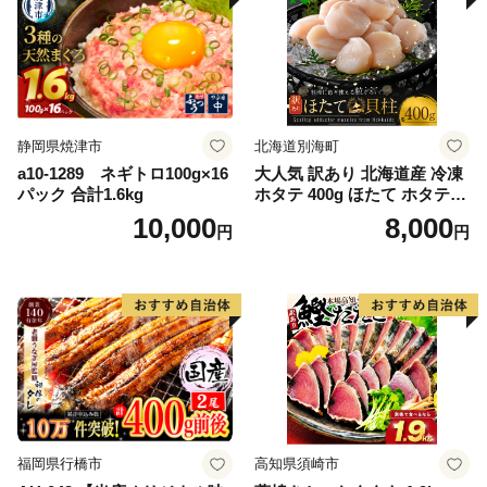
静岡県焼津市
北海道別海町
a10-1289 ネギトロ100g×16
大人気 訳あり 北海道産 冷凍
パック 合計1.6kg
ホタテ 400g ほたて ホタテ
帆立 貝柱 海鮮 魚介類 刺身
10,000
8,000
円
円
大粒 天然 海鮮 ランキング 大
人気 人気 おすすめ 訳あり ）
福岡県行橋市
高知県須崎市