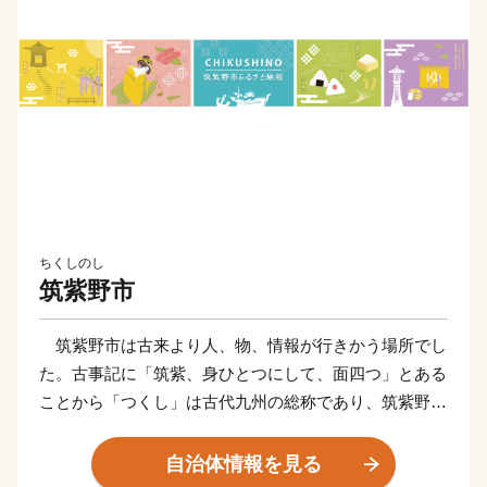
ちくしのし
筑紫野市
筑紫野市は古来より人、物、情報が行きかう場所でし
た。古事記に「筑紫、身ひとつにして、面四つ」とある
ことから「つくし」は古代九州の総称であり、筑紫野は
その中心的な存在であったことがうかがわれます。
また、筑紫野市は、見てよし、食べてよし、遊んでよ
自治体情報を見る
し、住んでよしと魅力満載のまちです！“博多の奥座