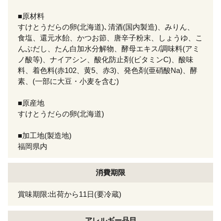
■原材料
すけとうだらの卵(北海道)､清酒(国内製造)、みりん、
食塩、還元水飴、かつお節、唐辛子粉末、しょうゆ、こ
んぶだし、たん白加水分解物、酵母エキス/調味料(アミ
ノ酸等)、ナイアシン、酸化防止剤(ビタミンC)、酸味
料、着色料(赤102、黄5、赤3)、発色剤(亜硝酸Na)、酵
素、(一部に大豆・小麦を含む)
■原産地
すけとうだらの卵(北海道)
■加工地(製造地)
福岡県内
消費期限
賞味期限:出荷から11日(要冷蔵)
アレルギー
品目