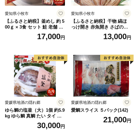
愛知県小牧市
愛知県小牧市
【ふるさと納税】釜めし 約 5
【ふるさと納税】干物 縞ほ
00ｇ × 3食 セット 鮭 老舗 急
っけ開き 赤魚開き さばの開
速冷凍 レンチン 時短 簡単調
き 魚醤干し 3種 セット 詰め
17,000
13,000
円
円
理 食品 加工品 海鮮 手作り
合わせ 魚 おかず 肉厚 おいし
ほくほく ご飯 お弁当 おにぎ
い さば 赤魚 縞ホッケ ジョイ
り お茶漬け お取り寄せ お取
フーズ 魚貝類 お取り寄せ お
り寄せグルメ 愛知県 小牧市
取り寄せグルメ 魚醤 ナンプ
送料無料
ラー 愛知県 小牧市 冷凍 送料
無料
愛媛県地酒の隠れ郷
愛媛県地酒の隠れ郷
ゆら鯛の塩釜（大）1個 約5.9
愛鯛スライス ５パック(142)
kg ゆら鯛 真鯛 たい タイ 鯛
21,000
円
塩釜焼き 塩釜 魚 魚介類 海鮮
30,000
円
祝い事 お祝い ハレの日 食品
冷蔵 宝水産 国産 由良半島 愛