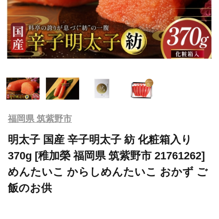
福岡県 筑紫野市
明太子 国産 辛子明太子 紡 化粧箱入り
370g [稚加榮 福岡県 筑紫野市 21761262]
めんたいこ からしめんたいこ おかず ご
飯のお供