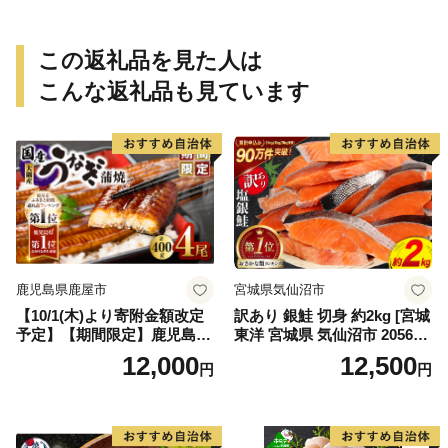
媛県【えひめの町（超）推
し！（愛南町）】(295)
この返礼品を見た人は
こんな返礼品も見ています
鹿児島県鹿屋市
宮城県気仙沼市
【10/1(木)より寄附金額改定
訳あり 銀鮭 切身 約2kg [宮城
予定】【期間限定】鹿児島県
東洋 宮城県 気仙沼市 205649
大隅産うなぎ蒲焼4尾（400
91] 鮭 魚介類 海鮮 訳アリ 規
12,000
12,500
円
円
g） KN007-023
格外 不揃い さけ サケ 鮭切身
シャケ 切り身 冷凍 家庭用 お
かず 弁当 支援 サーモン 銀鮭
切り身 魚 わけあり