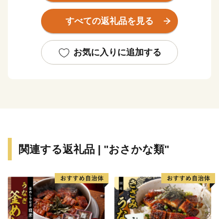
敷”と呼ばれる二日市温泉をはじめ歴史が感じられる街
すべての返礼品を見る
並みは、現代の人々の心を癒すスポットになっていま
す。機会がありましたら、ぜひ筑紫野市へお越しくださ
い！
お気に入りに追加する
********************************************************************
お申し込みは24時間受け付けております。
お問合せは、下記にお願いいたします。
＜ふるさと納税お問い合わせ窓口＞
福岡県筑紫野市 ふるさと納税サポートセンター：業
関連する返礼品 | "おさかな類"
務委託先 結デザイン有限会社
TEL：050-3185-1623
Mail：chikushino@yuidesign.jp
受付時間 9:00～17:00
※土曜日・日曜日・祝日・夏季休業（8/13～