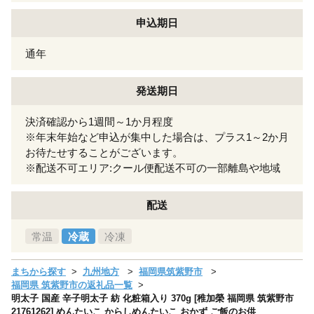
申込期日
通年
発送期日
決済確認から1週間～1か月程度
※年末年始など申込が集中した場合は、プラス1～2か月
お待たせすることがございます。
※配送不可エリア:クール便配送不可の一部離島や地域
配送
常温
冷蔵
冷凍
まちから探す
九州地方
福岡県筑紫野市
福岡県 筑紫野市の返礼品一覧
明太子 国産 辛子明太子 紡 化粧箱入り 370g [稚加榮 福岡県 筑紫野市
21761262] めんたいこ からしめんたいこ おかず ご飯のお供