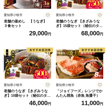
8/15）・年末年始 の
お問い合わせにはお応え出来ません。
愛知県小牧市
愛知県小牧市
********************************************************************
老舗の釜めし 【うなぎ】
老舗のうなぎ 【きざみうな
３食セット
ぎ】15袋セット（秘伝のタレ
付）
29,000
68,000
円
円
愛知県小牧市
愛知県小牧市
老舗のうなぎ 【きざみうな
「ジョイフーズ」レンジでか
ぎ】10袋セット（秘伝のタレ
んたん焼魚（赤魚 魚醤干）
付）
46,000
11,000
円
円