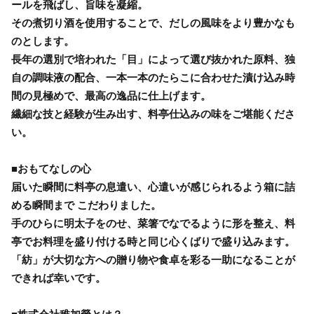
ールを飛ばし、旨味を凝縮。
その煮切り酒を使用することで、だしの風味をより豊かなも
のとします。
長年の選別で培われた「目」によって選び抜かれた原料、独
自の調味液の配合、一本一本のたらこに合わせた漬け込み時
間の見極めで、最高の逸品に仕上げます。
繊細な技と経験が生み出す、料亭仕込みの味をご堪能くださ
い。
■おもてなしの心
届いた瞬間に料亭の息遣い、心遣いが感じられるよう箱に詰
める瞬間まで こだわりました。
手のひらに明太子をのせ、菜箸でなでるように形を整え、料
亭でお料理を盛り付ける時と同じ心くばりで盛り込みます。
「紡」が大切な方への贈り物や食卓を彩る一助になることが
できれば幸いです。