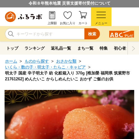
令和８年熊本地震 災害支援寄付受付について
上限額
お気に入り
カート
メニュー
検索
トップ
ランキング
返礼品一覧
まち一覧
特集
初心者ガイド
ホーム
ものから探す
おさかな類
いくら・数の子・明太子・たらこ・キャビア
明太子 国産 辛子明太子 紡 化粧箱入り 370g [稚加榮 福岡県 筑紫野市
21761262] めんたいこ からしめんたいこ おかず ご飯のお供