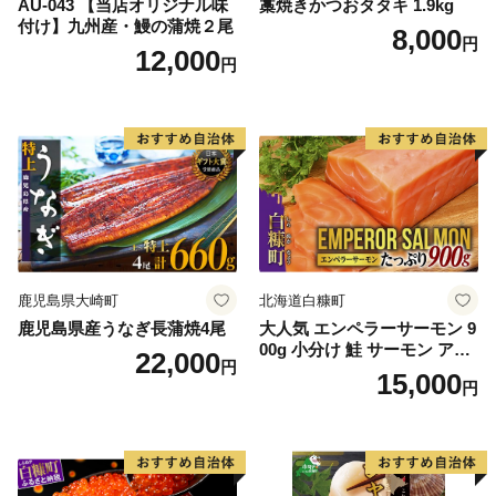
AU-043 【当店オリジナル味
藁焼きかつおタタキ 1.9kg
付け】九州産・鰻の蒲焼２尾
8,000
円
12,000
円
鹿児島県大崎町
北海道白糠町
鹿児島県産うなぎ長蒲焼4尾
大人気 エンペラーサーモン 9
00g 小分け 鮭 サーモン アト
22,000
円
ランティックサーモン 水産
15,000
円
庁長官賞 受賞 さけ シャケ し
ゃけ sake カルパッチョ ソテ
ー レアステーキ 人気 高級 大
満足 美味しい 贈答 生食用 刺
身 お刺身 刺し身 魚介類 海鮮