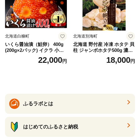
冷凍 厚切り 薄切り ふるさと
納税 ふるさとチョイス チョ
イス 北海道 白糠町
北海道白糠町
北海道別海町
いくら醤油漬（鮭卵） 400g
北海道 野付産 冷凍 ホタテ 貝
(200g×2パック) イクラ 小分
柱 ジャンボホタテ500g 濃厚
け いくら醤油漬 鮭いくら い
な旨味と甘み （ほたて ホタ
22,000
18,000
円
円
くら醤油漬け 鮭 鮭卵 ikura
テ 帆立 貝柱 ホタテ貝柱 大玉
醤油いくら 冷凍いくら いく
大粒 北海道 別海 野付 ふるさ
ら北海道 醤油鮭いくら 人気
と納税）
大好評品 北海道 白糠町
ふるラボとは
はじめてのふるさと納税