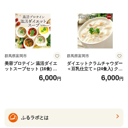
の甘味料使用・国内製造 島
フリーズドライ
根県雲南市/株式会社アルプ
ロン [AIEN005]
群馬県富岡市
群馬県富岡市
美容プロテイン 温活ダイエ
ダイエットクラムチャウダー
ットスープセット (16食) 小
＜豆乳仕立て＞(24食入) クラ
分け スープ 食べ比べ セット
ムチャウダー 豆乳 ダイエッ
6,000
6,000
円
円
詰合せ クラムチャウダー チ
ト スープ プロテイン たんぱ
ゲ コーン ポタージュ トマト
く質 食物繊維 食品 F20E-799
温活 ダイエット 美容 プロテ
イン 食品 F20E-809
ふるラボとは