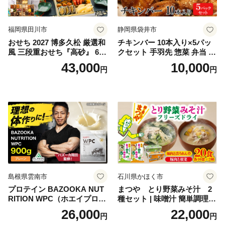
福岡県田川市
静岡県袋井市
おせち 2027 博多久松 厳選和
チキンバー 10本入り×5パッ
風 三段重おせち『高砂』 6.5
クセット 手羽先 惣菜 弁当 お
寸 3段重 2～3人前 おせち料
かず お酒 おつまみ ギフト キ
43,000
10,000
円
円
理 重箱 お正月 冷凍おせち 縁
ャンプ アウトドア キャンプ
起物 祝箸付 福岡 お節 オセチ
飯 保存食 非常食 鶏肉 肉 お
oseti osechi お祝い 迎春おせ
肉 鶏 人気 厳選 静岡県袋井市
ち 本格おせち おせち予約 年
末 年始 お取り寄せ 新春 贅沢
おせち こだわりおせち 惣菜
老舗おせち ふるさと納税お
せち 御節 お節料理 正月 調理
不要 おせち料理2027
島根県雲南市
石川県かほく市
プロテイン BAZOOKA NUT
まつや とり野菜みそ汁 2
RITION WPC（ホエイプロテ
種セット | 味噌汁 簡単調理
イン）＜プレーン＞ 900g｜
お味噌 おみそ みそ とり野菜
26,000
22,000
円
円
バズーカ岡田監修・植物由来
時短料理 時短ごはん ご当地