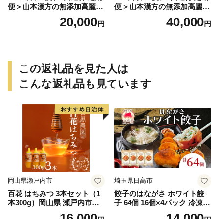
便＞山本漢方の無添加高麗人
便＞山本漢方の無添加高麗人
参粒
参粒
20,000
40,000
円
円
この返礼品を見た人は
こんな返礼品も見ています
岡山県瀬戸内市
埼玉県日高市
百花 はちみつ 3本セット（1
餃子のはながさ ホワイト餃
本300g）岡山県 瀬戸内市産
子 64個 16個×4パック 冷凍
石黒農園 ヨーグルト パン 砂
中華 点心 B級グルメ ご当地
16,000
14,000