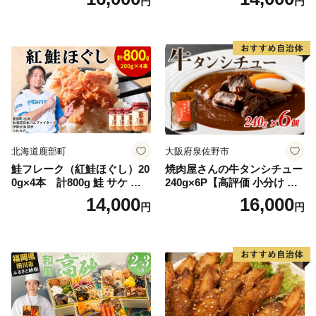
円
円
糖の代わり 香り高い いい香
野菜 おつまみ おかず 簡単調
り 季節の花の蜜 トンガリ容
理 時短 リピート 保存 豚肉
器入り
特製 ポーク 大きめ ジューシ
ー ギフト お取り寄せ 日高市
北海道鹿部町
大阪府泉佐野市
鮭フレーク（紅鮭ほぐし）20
焼肉屋さんの牛タンシチュー
0g×4本 計800g 鮭 サケ 鮭
240g×6P【高評価 小分け 惣
ほぐし サケフレーク シャケ
菜 牛たん 一人暮らし 冷凍】
14,000
16,000
円
円
フレーク 鮭フレーク