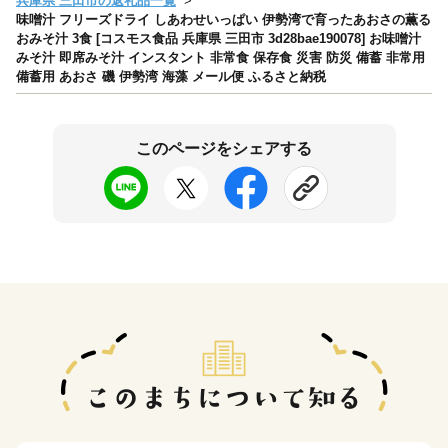
兵庫県 三田市の返礼品一覧
味噌汁 フリーズドライ しあわせいっぱい 伊勢湾で育ったあおさの薫る
おみそ汁 3食 [コスモス食品 兵庫県 三田市 3d28bae190078] お味噌汁
みそ汁 即席みそ汁 インスタント 非常食 保存食 災害 防災 備蓄 非常用
備蓄用 あおさ 磯 伊勢湾 海藻 メール便 ふるさと納税
このページをシェアする