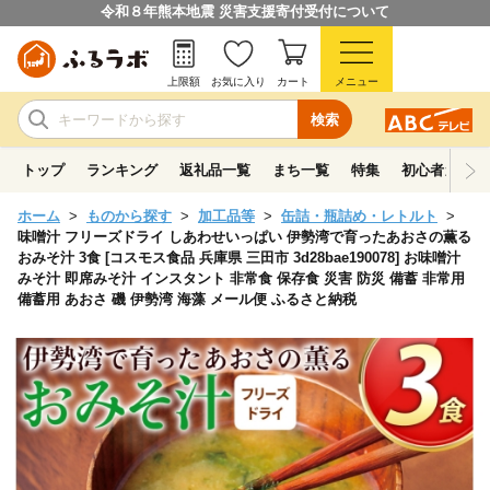
令和８年熊本地震 災害支援寄付受付について
上限額
お気に入り
カート
メニュー
検索
トップ
ランキング
返礼品一覧
まち一覧
特集
初心者ガイド
ホーム
ものから探す
加工品等
缶詰・瓶詰め・レトルト
味噌汁 フリーズドライ しあわせいっぱい 伊勢湾で育ったあおさの薫る
おみそ汁 3食 [コスモス食品 兵庫県 三田市 3d28bae190078] お味噌汁
みそ汁 即席みそ汁 インスタント 非常食 保存食 災害 防災 備蓄 非常用
備蓄用 あおさ 磯 伊勢湾 海藻 メール便 ふるさと納税