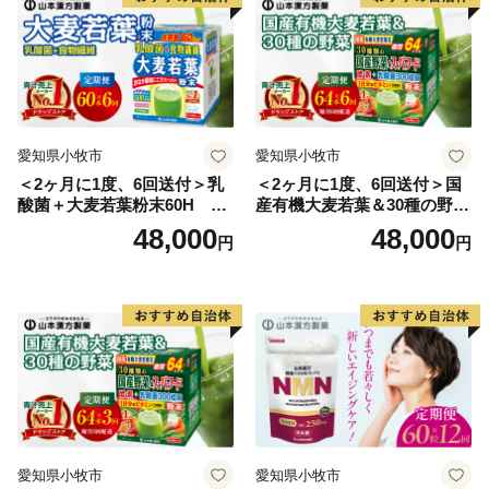
愛知県小牧市
愛知県小牧市
＜2ヶ月に1度、6回送付＞乳
＜2ヶ月に1度、6回送付＞国
酸菌＋大麦若葉粉末60H 山
産有機大麦若葉＆30種の野
本漢方 定期便
菜 山本漢方 定期便
48,000
48,000
円
円
愛知県小牧市
愛知県小牧市