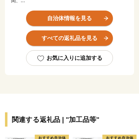
間、
北部は昔ながらの里山の暮らしもあり、日本の原風景が
広がっています。
自治体情報を見る
また、市街地に垣間見る情緒ある街並みは、かつての城
下町の歴史を語ります。
すべての返礼品を見る
長い年月を経て紡ぎ出された、そんなさまざまな土地の
色合いが混ざりあって
お気に入りに追加する
三田のまちの豊かさを育んでいます。
関連する返礼品 | "加工品等"