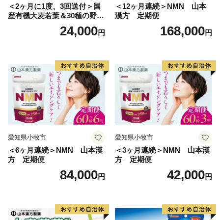
＜2ヶ月に1度、3回送付＞国
＜12ヶ月連続＞NMN 山本
産有機大麦若葉＆30種の野
漢方 定期便
菜 山本漢方 定期便
24,000
168,000
円
円
愛知県小牧市
愛知県小牧市
＜6ヶ月連続＞NMN 山本漢
＜3ヶ月連続＞NMN 山本漢
方 定期便
方 定期便
84,000
42,000
円
円