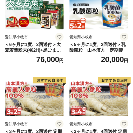
愛知県小牧市
愛知県小牧市
＜6ヶ月に1度、2回送付＞大
＜5ヶ月に1度、2回送付＞乳
麦若葉粉末(462H)+黒ごま黒
酸菌粒 山本漢方 定期便
豆きな粉+ 糖流茶 山本漢
76,000
20,000
円
円
方 定期便
愛知県小牧市
愛知県小牧市
＜3ヶ月に1度、2回送付 定期
＜3ヶ月に1度、4回送付 定期