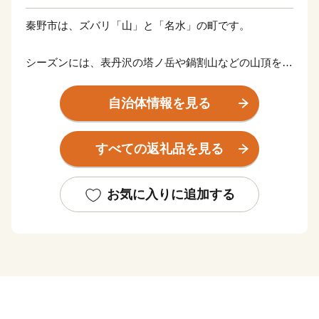
秦野市は、ズバリ「山」と「名水」の町です。
シーズンには、表丹沢の塔ノ岳や鍋割山などの山頂を目
指す多くの登山客が訪れます。
日本有数のカルシウム含有量を誇る名湯「鶴巻温泉」
自治体情報を見る
は、登山やハイキング後や日々の疲れを癒します。
すべての返礼品を見る
神奈川県内最長の桜並木「はだの桜みち」のほか、おか
め桜・ソメイヨシノ・食用として全国でも有数の生産地
となっている八重桜など、
お気に入りに追加する
桜の名所で心に残る景色や甘みの強い名産の落花生など
の掘り取り体験も楽しめます。
多くの自然に囲まれた秦野の風景を未来の子どもたちへ
と継ぐまちづくりを進めていきたいと考えています。