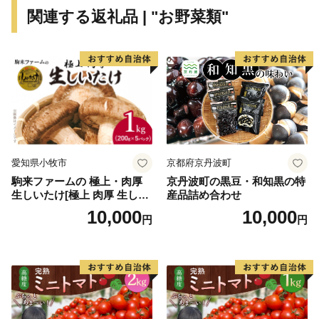
秦野市の応援をお願いいたします。
関連する返礼品 | "お野菜類"
＝＝＝＝＝＝＝＝＝＝＝＝＝＝＝＝＝＝＝＝＝＝＝＝＝
＝＝＝＝＝＝＝＝＝＝＝＝＝
【ＬＩＮＥ公式アカウントを開設しました！】
返礼品入荷や新着のオススメ情報など、はだのふるさと
寄附金に関する情報をお届けします。
ふるさと納税の情報のほか、観光やイベントなど、耳寄
りな情報も盛りだくさん！
愛知県小牧市
京都府京丹波町
登録は、スマートフォンのＬＩＮＥアプリを開いて「友
駒来ファームの 極上・肉厚
京丹波町の黒豆・和知黒の特
だち登録」からＱＲコードを読み取るだけ！お気軽にご
生しいたけ[極上 肉厚 生しい
産品詰め合わせ
登録ください。
たけ 生シイタケ 生椎茸 安心
10,000
10,000
円
円
安全 国産 採れたて 新鮮 きの
こ 野菜]