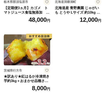
栃木県那須塩原市
北海道洞爺湖町
【定期便3ヵ月】カゴメ ト
北海道産 青野農園 じゃがい
マトジュース食塩無添加 72
も とうや Lサイズ 約10kg 20
0ml PET×15本 1ケース 毎月
26年10月初旬～12月下旬頃お
48,000
12,000
円
円
届く 3ヵ月 3回コース ns001-
届け 先行予約 北海道 ジャガ
005 【 KAGOME 野菜ジュー
イモ トウヤ 馬鈴薯 ポテト 芋
ス 】
いも イモ 黄色 旬 野菜 農作
物 産地直送 お取り寄せ 国産
茨城県行方市
★訳あり★紅はるか冷凍焼き
芋約3kg＋おまかせ品種さつ
まいも 合計約3.2kg｜さつ
8,000
円
まいも サツマイモ さつま芋
焼き芋 やきいも 冷凍 冷凍焼
き芋 訳あり 訳アリ 紅はるか
茨城県 行方市(EY-25)