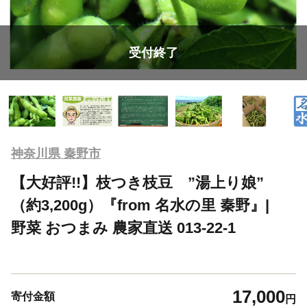
受付終了
神奈川県 秦野市
【大好評!!】枝つき枝豆 ”湯上り娘”
（約3,200g）『from 名水の里 秦野』|
野菜 おつまみ 農家直送 013-22-1
17,000
寄付金額
円