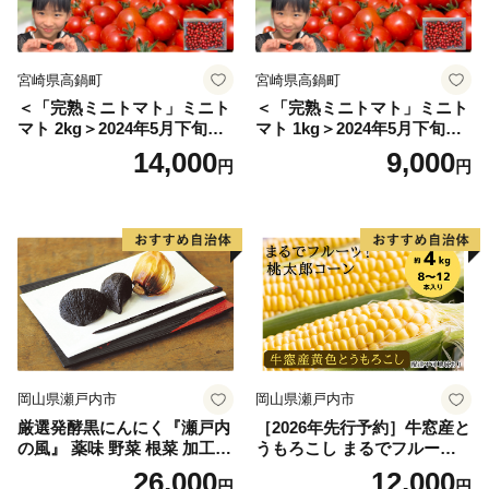
宮崎県高鍋町
宮崎県高鍋町
＜「完熟ミニトマト」ミニト
＜「完熟ミニトマト」ミニト
マト 2kg＞2024年5月下旬迄
マト 1kg＞2024年5月下旬迄
に順次出荷 野菜ソムリエサ
に順次出荷 野菜ソムリエサ
14,000
9,000
円
円
ミット アルル・リリカ共に
ミット アルル・リリカ共に
銀賞受賞！！(2023年11月開
銀賞受賞！！(2023年11月開
催)1回食べてみらんね？宮崎
催)1回食べてみらんね？宮崎
県 高鍋町産 産地直送 有機肥
県 高鍋町産 産地直送 有機肥
料使用 高糖度 西森農園
料使用 高糖度 西森農園
岡山県瀬戸内市
岡山県瀬戸内市
厳選発酵黒にんにく『瀬戸内
［2026年先行予約］牛窓産と
の風』 薬味 野菜 根菜 加工食
うもろこし まるでフルー
品
ツ！最高糖度25度超え 生で
26,000
12,000
円
円