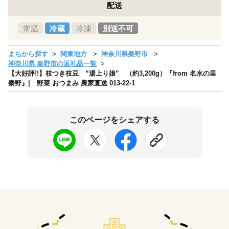
配送
常温
冷蔵
冷凍
別送不可
まちから探す
関東地方
神奈川県秦野市
神奈川県 秦野市の返礼品一覧
【大好評!!】枝つき枝豆 ”湯上り娘” （約3,200g）『from 名水の里
秦野』| 野菜 おつまみ 農家直送 013-22-1
このページをシェアする