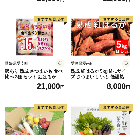
甘い、茹でて美味い！ 黄色
とうもろこし 「桃太郎コー
ン」約4kg（8〜12本入り）
野菜
愛媛県愛南町
愛媛県愛南町
訳あり 熟成 さつまいも 食べ
熟成 紅はるか 5kg M-Lサイ
比べ 3種 セット 紅はるか 安
ズ さつまいも いも 低温熟成
納芋 シルクスイート 合計 15
完全熟成収穫 甘い 糖度 焼き
21,000
8,000
円
円
kg サイズ混合 サツマイモ 焼
芋 やきいも スイートポテト
き芋 干し芋 丸干し 冷凍焼き
おやつ 高糖度 料理 国産 愛媛
芋 冷やし焼き芋 やきいも 蜜
県 愛南町 青果市場
芋 ほしいも スイートポテト
いも天 サイズミックス 甘い
ねっとり 生芋 新芋 あんのう
いも 甘藷 べにはるか スイー
ツ 国産 糖度 産地直送 農家直
送 数量限定 21000円 愛媛 愛