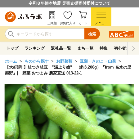
令和８年熊本地震 災害支援寄付受付について
上限額
お気に入り
カート
メニュー
検索
トップ
ランキング
返礼品一覧
まち一覧
特集
初心者ガイド
ホーム
ものから探す
お野菜類
豆類・きのこ・山菜
【大好評!!】枝つき枝豆 ”湯上り娘” （約3,200g）『from 名水の里
秦野』| 野菜 おつまみ 農家直送 013-22-1