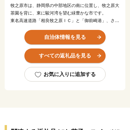
牧之原市は、静岡県の中部地区の南に位置し、牧之原大
茶園を背に、東に駿河湾を望む緑豊かな市です。
東名高速道路「相良牧之原ＩＣ」と「御前崎港」、さら
に富士山静岡空港と、陸・海・空それぞれの玄関口を持
つ市です。
自治体情報を見る
牧之原市には、日本有数の海水浴場である静波海岸とさ
がらサンビーチがあり,夏には、遠浅で波が静かなビー
すべての返礼品を見る
チに連日大勢の海水浴客が訪れます。
また、サーフポイントも点在していて、県内外からサー
ファーたちが集まり、一年を通して賑わっています。
お気に入りに追加する
■□■……………………………………………………
返礼品・証明書等のお問い合わせはこちらへ
牧之原市ふるさと納税担当