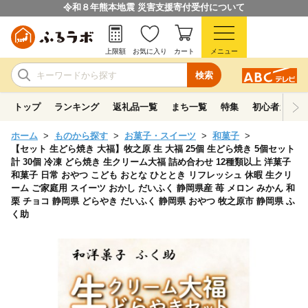
令和８年熊本地震 災害支援寄付受付について
上限額
お気に入り
カート
メニュー
検索
トップ
ランキング
返礼品一覧
まち一覧
特集
初心者ガイド
ホーム
ものから探す
お菓子・スイーツ
和菓子
【セット 生どら焼き 大福】牧之原 生 大福 25個 生どら焼き 5個セット
計 30個 冷凍 どら焼き 生クリーム大福 詰め合わせ 12種類以上 洋菓子
和菓子 日常 おやつ こども おとな ひととき リフレッシュ 休暇 生クリ
ーム ご家庭用 スイーツ おかし だいふく 静岡県産 苺 メロン みかん 和
栗 チョコ 静岡県 どらやき だいふく 静岡県 おやつ 牧之原市 静岡県 ふ
く助