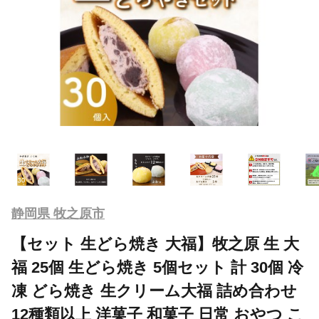
静岡県 牧之原市
【セット 生どら焼き 大福】牧之原 生 大
福 25個 生どら焼き 5個セット 計 30個 冷
凍 どら焼き 生クリーム大福 詰め合わせ
12種類以上 洋菓子 和菓子 日常 おやつ こ