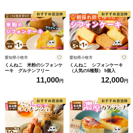
送料無料 誕生日 クリスマス
小牧市 送料無料 誕生日 クリ
お祝い ばら 花 フラワー デコ
スマス お祝い キャラクター
レーション ホールケーキ 日
デコレーションケーキ ホー
時指定可
ルケーキ 人形 かわいい こど
も
愛知県小牧市
愛知県小牧市
くんねこ 米粉のシフォンケ
くんねこ シフォンケーキ
ーキ グルテンフリー
（人気の5種類） 5個入
11,000
12,000
円
円