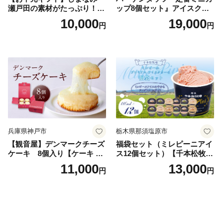
瀬戸田の素材がたっぷり！ジ
ップ8個セット』アイスクリ
ェラート8個
ーム アイス スイーツ デザー
10,000
19,000
円
円
ト_H0016-104
兵庫県神戸市
栃木県那須塩原市
【観音屋】デンマークチーズ
福袋セット（ミレピーニアイ
ケーキ 8個入り【ケーキ チ
ス12個セット）【千本松牧
ーズケーキ 人気スイーツ お
場】 ns025-014-12 【デザー
11,000
13,000
円
円
すすめスイーツ 神戸スイー
ト 詰め合わせ ギフト】
ツ 新感覚チーズケーキ おす
すめケーキ 兵庫県 神戸市 D0
910-17】