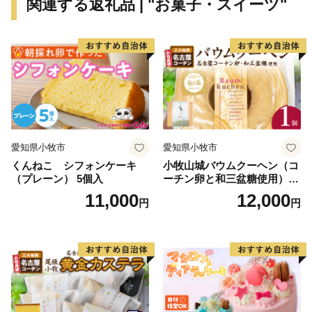
関連する返礼品 | "お菓子・スイーツ"
TEL：050-1707-9298（平日8：30～17：00）
※土日祝日、年末年始を除く
E-mail：makinohara@furusato-supports.com
愛知県小牧市
愛知県小牧市
くんねこ シフォンケーキ
小牧山城バウムクーヘン（コ
（プレーン） 5個入
ーチン卵と和三盆糖使用）
名古屋コーチン バームクー
11,000
12,000
円
円
ヘン 和三盆 小牧銘菓 バウム
クーヘン 常温 愛知県 小牧市
アンプチベアやぐま