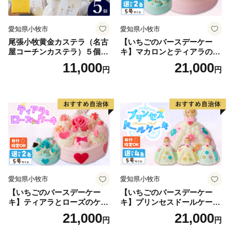
愛知県小牧市
愛知県小牧市
尾張小牧黄金カステラ（名古
【いちごのバースデーケー
屋コーチンカステラ）５個入
キ】マカロンとティアラのケ
名古屋コーチン カステラ ザ
ーキ スイーツ 日時指定可 デ
11,000
21,000
円
円
ラメ 常温 愛知県 小牧市 アン
ザート 洋菓子 お取り寄せ 愛
プチベアやぐま
知県 小牧市 送料無料 誕生日
クリスマス お祝い マカロン
デコレーションケーキ ホー
ルケーキ
愛知県小牧市
愛知県小牧市
【いちごのバースデーケー
【いちごのバースデーケー
キ】ティアラとローズのケー
キ】プリンセスドールケーキ
キ スイーツ デザート 洋菓
日時指定可 スイーツ デザー
21,000
21,000
円
円
子 お取り寄せ 愛知県 小牧市
ト 洋菓子 お取り寄せ 愛知県