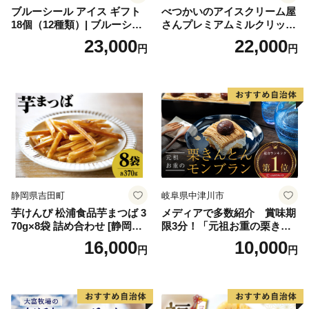
ブルーシール アイス ギフト
べつかいのアイスクリーム屋
18個（12種類）| ブルーシー
さんプレミアムミルクリッチ
ルアイス ブルーシールアイ
12個（AP-01）（ 北海道アイ
23,000
22,000
円
円
スクリーム 着日指定可能 送
ス 北海道産アイス アイス ア
料無料 ジェラート 沖縄県 バ
イススイーツ アイスクリー
ースデー 贈り物 プレゼント
ム 北海道産アイスクリーム
誕生日 カップ 詰め合わせ バ
道産アイス 道産アイスクリ
ラエティ | バニラ チョコレー
ーム ギフト 詰合せ 詰め合わ
ト ストロベリー ピスタチオ
せ ふるさと納税 ）
バニラ＆クッキー ウベ 沖縄
紅イモ 塩ちんすこう 沖縄シ
ークヮーサー 沖縄黒糖 琉球
ロイヤルミルクティ 沖縄パ
イン
静岡県吉田町
岐阜県中津川市
芋けんぴ 松浦食品芋まつば 3
メディアで多数紹介 賞味期
70g×8袋 詰め合わせ [静岡伊
限3分！「元祖お重の栗きん
勢丹(松浦食品) 静岡県 吉田町
とんモンブラン」 【未来の
16,000
10,000
円
円
22424274] 芋ケンピ セット
ご褒美】スイーツ 栗 モンブ
小袋 個包装 小分け
ラン くりきんとん デザート
ご褒美 お取り寄せ くり お菓
子 菓子 F4N-2298