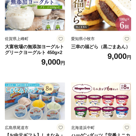
佐賀県上峰町
愛知県小牧市
大富牧場の無添加ヨーグルト
三幸の福どら（黒ごまあん）
グリークヨーグルト 450g×2
9,000
円
9,000
円
広島県尾道市
北海道浜中町
【お中元ギフト】しまなみ・
ハーゲンダッツ『定番ミニカ