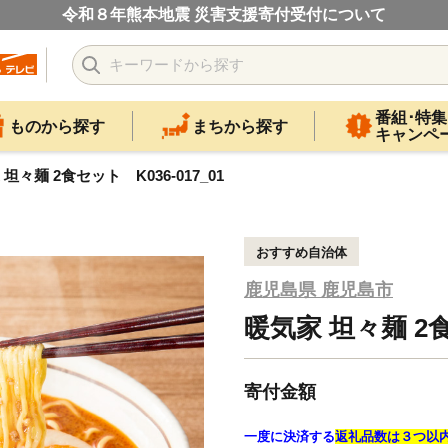
令和８年熊本地震 災害支援寄付受付について
番組･特集
ものから探す
まちから探す
キャンペ
坦々麺 2食セット K036-017_01
おすすめ自治体
鹿児島県 鹿児島市
暖気家 坦々麺 2食
寄付金額
一度に決済する
返礼品数は３つ以