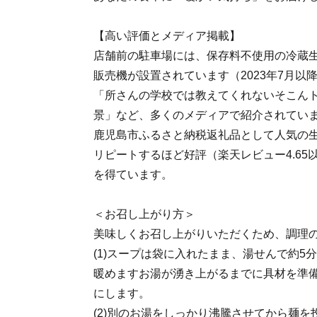
【高い評価とメディア掲載】
店舗前の駐車場には、保存料不使用の冷蔵
販売機が設置されています（2023年7月以
「所さんの学校では教えてくれないそこん
景」など、多くのメディアで紹介されてい
鹿児島市ふるさと納税返礼品として人気の生
リピートするほど好評（楽天レビュー4.65以
を得ています。
＜お召し上がり方＞
美味しくお召し上がりいただくため、調理
(1)スープは袋に入れたまま、湯せんで約5
暖めますお湯が湧き上がるまでに具材を準
にします。
(2)別のお湯をしっかり沸騰させてから麺