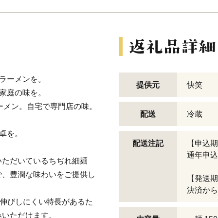
ラーメンを。
提供元
快笑
家庭の味を。
ーメン。自宅で専門店の味。
配送
冷蔵
卓を。
配送注記
【申込期
通年申込
いただいているちぢれ細麺
で、豊潤な味わいをご提供し
【発送期
決済から
で伸びしにくい特長があるた
みいただけます。