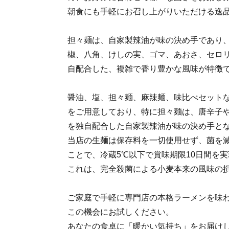
朝食にも手軽にお召し上がりいただける逸
担々麺は、自家製辣油が味の決め手であり
椒、八角、けしの実、ゴマ、あおさ、セロリ
自配合した、複雑で香り豊かな風味が特徴
醤油、塩、担々麺、麻辣麺、味比べセット
をご用意しており、特に担々麺は、唐辛子や
を独自配合した自家製辣油が味の決め手と
当店の生麺は保存料を一切使用せず、菌を
ことで、冷蔵5℃以下で賞味期限10日間を
これは、完全殺菌による小麦本来の風味の
ご家庭で手軽に専門店の本格ラーメンを味
この機会にお試しください。
あなたの食卓に「暖かい気持ち」をお届け