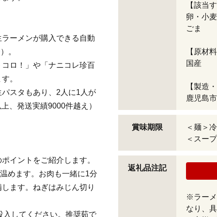
【該当す
卵・小麦
ごま
生ラーメンが購入できる自動
降）。
【原材料
国産
トコロ！」や「ナニコレ珍百
ます。
【製造・
パスタもあり、2人に1人が
鹿児島市
上、発送実績9000件越え）
賞味期限
＜麺＞冷
＜スープ
のポイントをご紹介します。
返礼品注記
分温めます。お肉も一緒に1分
備します。ねぎはみじん切り
※ラーメ
なり、具
を投入してください。推奨茹で