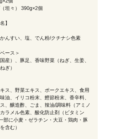
g×2個
坦々） 390g×2個
名】
かんすい、塩、でん粉/クチナシ色素
ベース＞
国産）、豚足、香味野菜（ねぎ、生姜、
ねぎ）
キス、野菜エキス、ポークエキス、食用
味油、イリコ粉末、鰹節粉末、香辛料、
ス、醸造酢、ごま、辣油/調味料（アミノ
カラメル色素、酸化防止剤（ビタミン
一部に小麦・ゼラチン・大豆・鶏肉・豚
を含む）