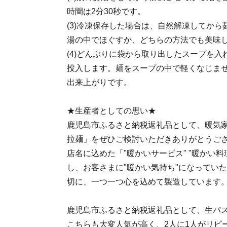
時間は2分30秒です。
(3)冷凍保存した場合は、自然解凍してか
湯の中でほぐすか、どちらの方法でも美味
(4)どんぶりに袋から取り出したスープを
投入します。麺をスープの中で軽くなじま
出来上がりです。
★生産者としての思い★
鹿児島市ふるさと納税返礼品として、暖気家
拉麺」をぜひご検討いただきありがとうご
店名に込めた「"暖かいサービス" "暖かい料理
し、お客さまに"暖かい気持ち"になってい
切に、一つ一つ心を込めて製造しています
鹿児島市ふるさと納税返礼品として、生パ
こちらも大変人気が高く、2人に1人がリピー