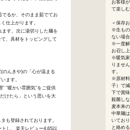
お客様が
て楽しむ
ら茹でるか、そのまま茹でてお
しく仕上がります。
＜保存お
※生もの
入れます。次に湯切りした麺を
ない場合
せて、具材をトッピングして
※一度解
お召し上
※暖気家
りません
(のんきや)の「心が温まる
す。
※原材料
ざいます。
子）で減
" "暖かい雰囲気"をご提供
下で賞味
ただけたら」という思いを大
殺菌しな
。
麦本来の
中華麺は
スタも登録されております。
いており
と絡める
トし、楽天レビュー4.65以