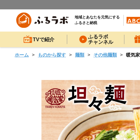
地域とあなたを元気にする
ふるさと納税
ふるラボ
TVで紹介
チャンネル
ホーム
ものから探す
麺類
その他麺類
暖気家 