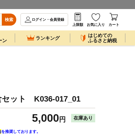
検索
ログイン・会員登録
上限額
お気に入り
カート
はじめての
ランキング
ーン
ふるさと納税
セット K036-017_01
5,000
在庫あり
円
内
を推奨しております。