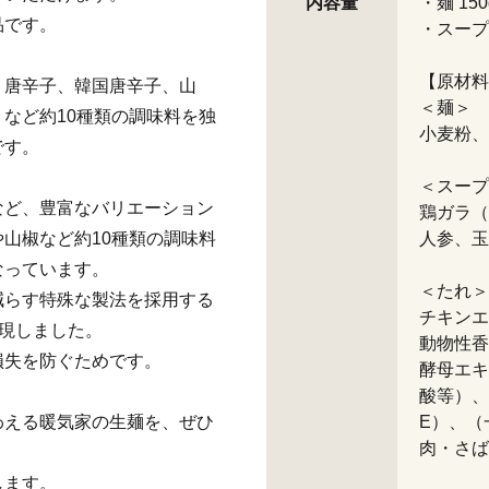
内容量
・麺 150
品です。
・スープ（
【原材料
、唐辛子、韓国唐辛子、山
＜麺＞
など約10種類の調味料を独
小麦粉、
です。
＜スープ
など、豊富なバリエーション
鶏ガラ（
山椒など約10種類の調味料
人参、玉
なっています。
＜たれ＞
減らす特殊な製法を採用する
チキンエ
実現しました。
動物性香
損失を防ぐためです。
酵母エキ
酸等）、
わえる暖気家の生麺を、ぜひ
E）、（
肉・さば
します。