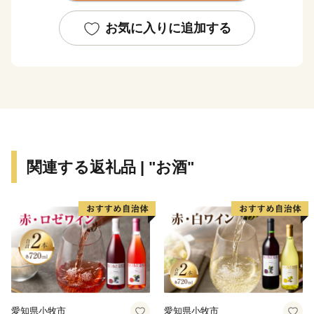
【世界農業遺産】への取組と自然環境・森林の保全
お気に入りに追加する
諸塚村のある、高千穂郷・椎葉山地域の農業や林業は、
山間地域の人々の暮らしを支える森林を保全し、棚田や
森林などの山村の美しい景観、環境を維持、形成すると
ともに、
世界でも貴重な伝統文化を伝える活動に取り組んでおり
ます。
関連する返礼品 | "お酒"
しかし、人口減少や農林家の高齢化など多くの課題があ
ります。
この地域の魅力を再発見し、世界へアピールし、森林資
源・森林環境を守り、育て、伝統文化をつなぐため、
みなさまからのあたたかい、応援をよろしくお願いいた
します。
愛知県小牧市
愛知県小牧市