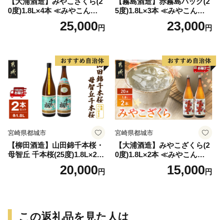
【大浦酒造】みやこざくら(2
【霧島酒造】赤霧島パック(2
0度)1.8L×4本 ≪みやこんじょ
5度)1.8L×3本 ≪みやこんじょ
特急便≫_AD-0771
特急便≫_23-07-K03P-1800-3
25,000
23,000
円
円
-Q
宮崎県都城市
宮崎県都城市
【柳田酒造】山田錦千本桜・
【大浦酒造】みやこざくら(2
母智丘 千本桜(25度)1.8L×2本
0度)1.8L×2本 ≪みやこんじょ
≪みやこんじょ特急便≫_AC
特急便≫_MJ-0771
20,000
15,000
円
円
-0751
この返礼品を見た人は