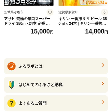
茨城県守谷市
滋賀県多賀町
アサヒ 究極の辛口スーパー
キリン 一番搾り 生ビール 35
ドライ 350ml×24本 定番 ビー
0ml × 24本 | キリン一番搾り
ル 缶ビール 酒 お酒 アルコー
キリンビール 一番搾り ビー
15,000
14,800
円
円
ル 辛口
ル 24缶 きりんいちばんしぼ
り キリン一番搾り びーる 1
ケース 24缶 24本 キリン一番
搾り KIRIN きりん 麒麟 キリ
ン一番搾り いちばんしぼり
キリン一番搾り 父の日 ちち
の日
ふるラボとは
はじめてのふるさと納税
よくあるご質問