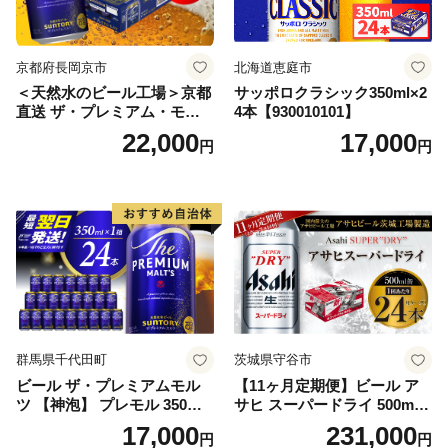
京都府長岡京市
北海道恵庭市
＜天然水のビール工場＞京都
サッポロクラシック350ml×2
直送 ザ・プレミアム・モル
4本【930010101】
ツ 350ml×24本 プレモル [149
22,000
17,000
円
円
5]
群馬県千代田町
茨城県守谷市
ビール ザ・プレミアムモル
【11ヶ月定期便】ビール ア
ツ 【神泡】 プレモル 350ml
サヒ スーパードライ 500ml 2
× 24本 サントリー〈天然水の
4本 1ケース×11ヶ月 | アサヒ
17,000
231,000
円
円
ビール工場〉群馬※沖縄・離
ビール 究極の辛口 酒 お酒 ア