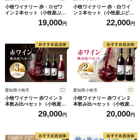
【諸塚村のおすすめ返礼品】
小牧ワイナリー 赤・ロゼワ
小牧ワイナリー 赤・白ワイ
▼噛むほど旨い！宮崎県が誇るブランド地鶏「みやざき
イン２本セット（小牧産ぶど
ン２本セット（小牧産ぶどう
地頭鶏(じとっこ)」
う100％使用）
100％使用）
19,000
22,000
円
円
▼【4大会連続内閣総理大臣賞受賞】豊かな自然が生ん
だ宮崎牛
▼地元で「なば」と呼ばれ、世界で唯一FSC®の認証を
受けた乾しいたけ
▼食べ応え抜群！煮物やスープ、バター醤油をかけても
おいしい肉厚どんこ
▼栄養価高く、味・香りも濃厚なニホンミツバチの蜂蜜
▼隈研吾氏デザイン 職人が1つ1つ手作りしたシンプル
愛知県小牧市
愛知県小牧市
なTSUMIKI（つみき）
小牧ワイナリー 赤ワイン３
小牧ワイナリー 赤ワイン２
▼諸塚村の自然を感じられる宿泊体験
本飲み比べセット（小牧産ぶ
本飲み比べセット（小牧産ぶ
▼明治から受け継がれる、幻の焼酎
どう100％使用）
どう100％使用）
29,000
20,000
円
円