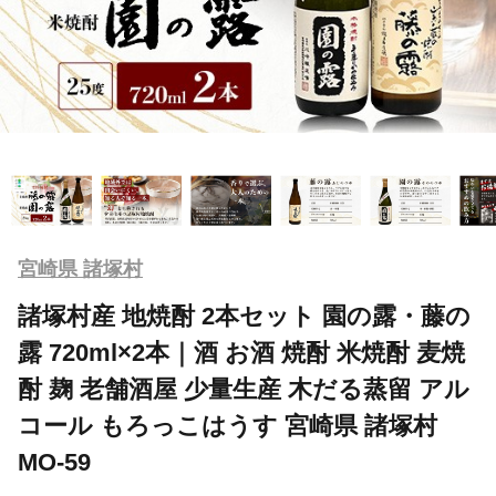
宮崎県 諸塚村
諸塚村産 地焼酎 2本セット 園の露・藤の
露 720ml×2本｜酒 お酒 焼酎 米焼酎 麦焼
酎 麹 老舗酒屋 少量生産 木だる蒸留 アル
コール もろっこはうす 宮崎県 諸塚村
MO-59