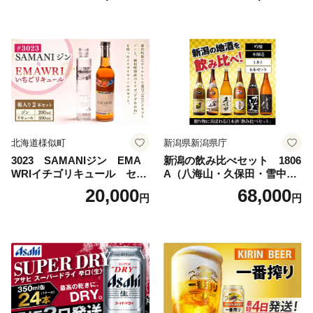
島地域へのお届け不可
ルコール 生ビール Asahi ア
サヒビール スーパードライ s
uper dry 11回 缶ビール 缶 ギ
フト 内祝い 茨城県守谷市 送
料無料
北海道様似町
新潟県新潟県庁
3023 SAMANIジン EMA
新潟の飲み比べセット 1806
WRIイチゴリキュール セッ
A（八海山・久保田・雪中
ト（箱入り）【大人の味 酒
梅・越乃寒梅・かたふね・千
20,000
68,000
円
円
お酒 洋酒 スピリッツ クラフ
代の光）
トジン 国産 sake SAKE gin
GIN liqueur LIQUEUR お酒
セット 詰め合わせ カクテル
ソーダ割り アルコール ロッ
ク ソーダ ジントニック 】