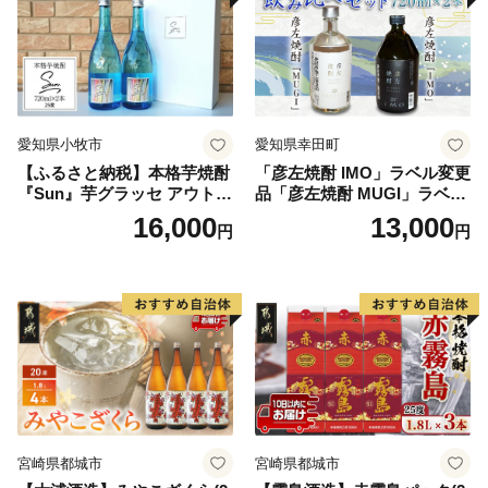
愛知県小牧市
愛知県幸田町
【ふるさと納税】本格芋焼酎
「彦左焼酎 IMO」ラベル変更
『Sun』芋グラッセ アウトド
品「彦左焼酎 MUGI」ラベル
ア ソロキャンプ ベランピン
変更品 飲み比べ セット 合計
16,000
13,000
円
円
グ 巣ごもり 就労支援
2本 720ml×各1本 25度 焼酎
お酒 麦焼酎 芋焼酎
宮崎県都城市
宮崎県都城市