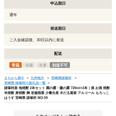
申込期日
通年
発送期日
ご入金確認後、30日以内に発送
配送
常温
冷蔵
冷凍
別送不可
まちから探す
九州地方
宮崎県諸塚村
宮崎県 諸塚村の返礼品一覧
諸塚村産 地焼酎 2本セット 園の露・藤の露 720ml×2本｜酒 お酒 焼酎
米焼酎 麦焼酎 麹 老舗酒屋 少量生産 木だる蒸留 アルコール もろっこ
はうす 宮崎県 諸塚村 MO-59