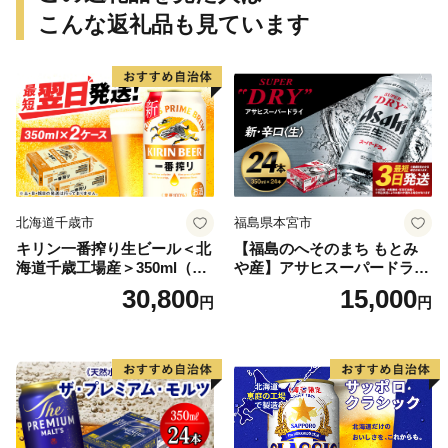
こんな返礼品も見ています
北海道千歳市
福島県本宮市
キリン一番搾り生ビール＜北
【福島のへそのまち もとみ
海道千歳工場産＞350ml（24
や産】アサヒスーパードライ
本） 2ケース
350ml×24本 合計8.4L 1ケー
30,800
15,000
円
円
ス アルコール度数5% 缶ビー
ル お酒 ビール アサヒ スーパ
ードライ super dry 24缶 辛
口 送料無料 カメイ 本宮市
【07214-0206】