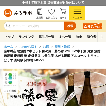
令和８年熊本地震 災害支援寄付受付について
上限額
お気に入り
カート
メニュー
検索
トップ
ランキング
返礼品一覧
まち一覧
特集
初心者ガイド
ホーム
ものから探す
お酒
焼酎・泡盛
諸塚村産 地焼酎 2本セット 園の露・藤の露 720ml×2本｜酒 お酒 焼酎
米焼酎 麦焼酎 麹 老舗酒屋 少量生産 木だる蒸留 アルコール もろっこ
はうす 宮崎県 諸塚村 MO-59