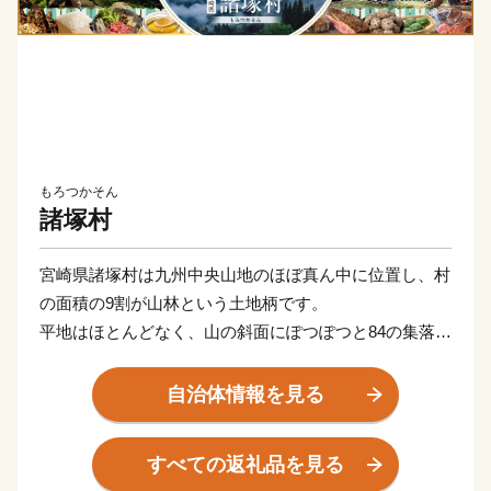
もろつかそん
諸塚村
宮崎県諸塚村は九州中央山地のほぼ真ん中に位置し、村
の面積の9割が山林という土地柄です。
平地はほとんどなく、山の斜面にぽつぽつと84の集落が
点在します。
「林業立村」をスローガンに、山を守り、森林を創り、
自治体情報を見る
自然と共生しつつ、森の恵みを受けながらむらづくりを
勧めており、平成27年12月世界農業遺産に認定いただ
すべての返礼品を見る
きました。