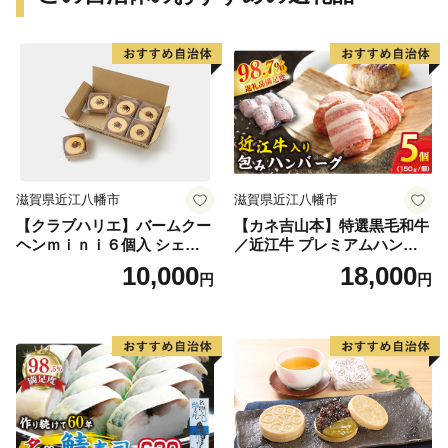
滋賀県近江八幡市
滋賀県近江八幡市
【クラブハリエ】バームクー
【カネ吉山本】特選黒毛和牛
ヘンｍｉｎｉ６個入 シェア
／近江牛 プレミアムハンバ
ボックス 個包装【FC01W】
ーグ 5個箱入【750ｇ（約150
10,000
18,000
円
円
ｇ×5個）】【Y095W】