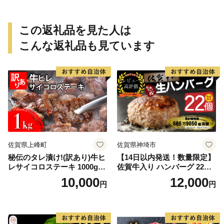
高級 人気 おすすめ 神戸
牛 松阪牛 に並ぶ 日本三大
和牛 近江牛）
この返礼品を見た人は
こんな返礼品も見ています
佐賀県上峰町
佐賀県神埼市
秘伝のタレ漬け!(訳あり)牛ヒ
【14日以内発送！数量限定】
レサイコロステーキ 1000g
佐賀牛入り ハンバーグ 22個
【B-1098-AS】
2.6kg(120g×22個)【佐賀牛
10,000
12,000
円
円
黒毛和牛 ブランド牛 九州 ハ
ンバーグ 牛肉 豚肉 国産 お弁
当 おかず 惣菜 おすすめ 人
気】(H083106)