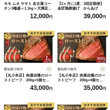
モモ ムネ ササミ 名古屋コー
【2ヶ月に1度、3回定期便】
チン3種盛＜1.1kg＞大満足セ
金匠鶏唐揚げ からあげ
ット 地鶏 鶏肉
12,000
39,000
円
円
愛知県小牧市
愛知県小牧市
【丸小本店】肉屋自慢のロー
【丸小本店】肉屋自慢のロー
ストビーフ 200g×5個セッ
ストビーフ 200g×4個セッ
ト
ト
43,000
35,000
円
円