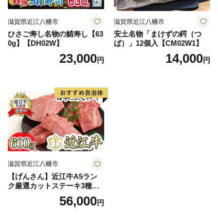
滋賀県近江八幡市
滋賀県近江八幡市
ひさご寿し名物の鯖寿し【63
安土名物「まけずの鍔（つ
0g】【DH02W】
ば）」12個入【CM02W1】
23,000
14,000
円
円
滋賀県近江八幡市
【げんさん】近江牛A5ラン
ク厳選カットステーキ3種【6
00g】【DG03W】（国産牛
56,000
円
和牛 ブランド牛 ブランド
和牛 黒毛和牛 牛肉 肉