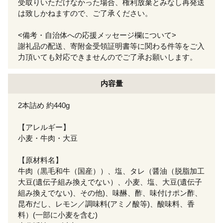
受取りいただけなかった場合、権利放棄とみなし再発送
は致しかねますので、ご了承ください。
<備考・自治体への応援メッセージ欄について>
謝礼品の配送、寄附金受領証明書等に関わる件等をご入
力頂いても対応できませんのでご了承お願いします。
内容量
2本詰め 約440g
【アレルギー】
小麦・牛肉・大豆
【原材料名】
牛肉（黒毛和牛（国産））、塩、タレ（醤油（脱脂加工
大豆(遺伝子組み換えでない）、小麦、塩、大豆(遺伝子
組み換えでない)、その他)、味醂、酢、味付けポン酢、
昆布だし、レモン／調味料(アミノ酸等)、酸味料、香
料）(一部に小麦を含む)