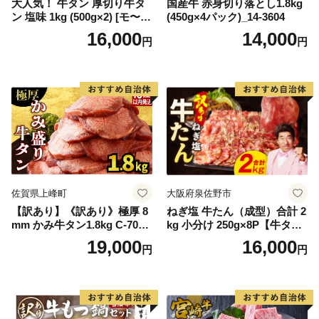
大人気！ 牛タン 厚切り牛タ
国産牛 赤身切り落とし1.8kg
ン 塩味 1kg (500g×2) [モ〜ラ
(450g×4パック)_14-3604
ンド 宮城県 気仙沼市 205646
16,000
14,000
円
円
60] 肉 牛肉 精肉 牛たん 牛タ
ン塩 牛たん塩 冷凍 焼肉 BB
Q アウトドア バーベキュー
厚切り タン
佐賀県上峰町
大阪府泉佐野市
【訳あり】《訳あり》極厚 8
ねぎ塩 牛たん（成型）合計 2
mm かみ牛タン1.8kg C-709-
kg 小分け 250g×8P【牛タン
AS
牛肉 焼肉用 薄切り 訳あり サ
19,000
16,000
円
円
イズ不揃い】