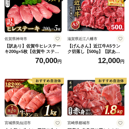
佐賀県神埼市
滋賀県近江八幡市
【訳あり】佐賀牛ヒレステー
【げんさん】近江牛A5ラン
キ200g×5枚【佐賀牛 ステー
ク切落し【500g】【訳あり】
キ ブランド肉 ヒレ肉 フィレ
【DG12W】
70,000
12,000
円
円
肉 ジューシー ヘルシー】(H0
65175)
宮城県気仙沼市
宮崎県都城市