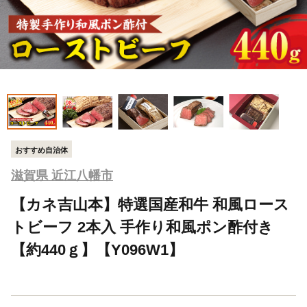
おすすめ自治体
滋賀県 近江八幡市
【カネ吉山本】特選国産和牛 和風ロース
トビーフ 2本入 手作り和風ポン酢付き
【約440ｇ】【Y096W1】