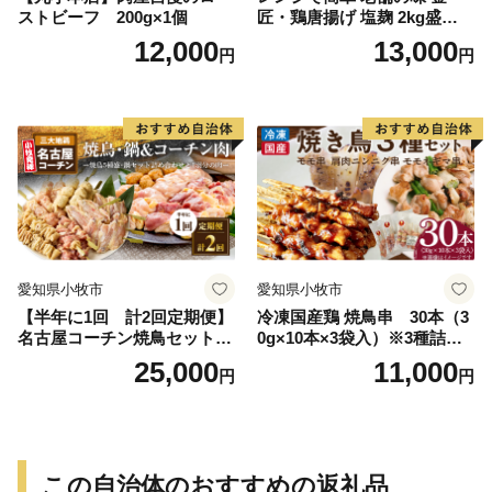
ストビーフ 200g×1個
匠・鶏唐揚げ 塩麹 2kg盛りセ
ット（500g×4袋） からあげ
12,000
13,000
円
円
レンジ 冷凍 調理済み 味付き
鶏肉 もも肉 旨み ジューシー
老舗 加熱済 温めるだけ 簡単
便利 レンジ 自然解凍 弁当 お
かず 惣菜 食品 おつまみ グル
メ お取り寄せ 小牧市 送料無
料
愛知県小牧市
愛知県小牧市
【半年に1回 計2回定期便】
冷凍国産鶏 焼鳥串 30本（3
名古屋コーチン焼鳥セット・
0g×10本×3袋入）※3種詰め
名古屋コーチン鍋&名古屋コ
合わせ 焼き鳥 おつまみ バー
25,000
11,000
円
円
ーチン1羽分セット
ベキュー 小分け 国産 鶏肉 焼
鳥 やきとり 串 惣菜 おかず
晩酌 冷凍 パーティー 便利 食
材 具材 お家居酒屋 詰め合わ
せ
この自治体のおすすめの返礼品