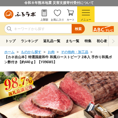
令和８年熊本地震 災害支援寄付受付について
上限額
お気に入り
カート
メニュー
検索
トップ
ランキング
返礼品一覧
まち一覧
特集
初心者ガイド
ホーム
ものから探す
お肉
その他肉・加工品
【カネ吉山本】特選国産和牛 和風ローストビーフ 2本入 手作り和風ポ
ン酢付き【約440ｇ】【Y096W1】