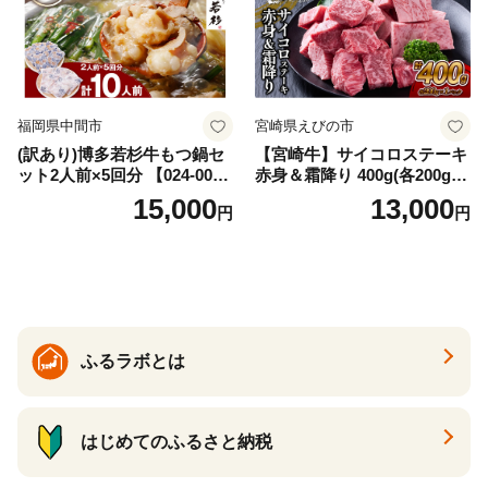
福岡県中間市
宮崎県えびの市
(訳あり)博多若杉牛もつ鍋セ
【宮崎牛】サイコロステーキ
ット2人前×5回分 【024-002
赤身＆霜降り 400g(各200g×
7】
１P 計2P) 真空パック 冷凍
15,000
13,000
円
円
ふるラボとは
はじめてのふるさと納税