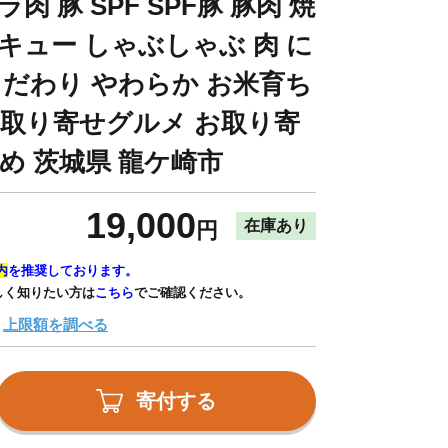
肉 豚 SPF SPF豚 豚肉 焼
キュー しゃぶしゃぶ 肉 に
こだわり やわらか お米育ち
 お取り寄せグルメ お取り寄
め 茨城県 龍ケ崎市
19,000
在庫あり
円
内
を推奨しております。
しく知りたい方は
こちら
でご確認ください。
上限額を調べる
寄付する