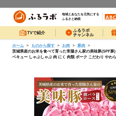
地域とあなたを元気にする
ふるさと納税
ふるラボ
TVで紹介
チャンネル
ホーム
ものから探す
お肉
豚肉
茨城県産のお米を食べて育った常陽さん家の美味豚(SPF豚)ロース
ベキュー しゃぶしゃぶ 肉 にく 肉類 ポーク こだわり やわ