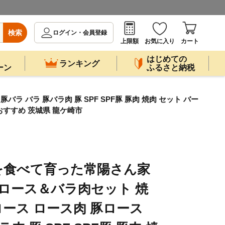
検索
ログイン・会員登録
上限額
お気に入り
カート
はじめての
ランキング
ーン
ふるさと納税
ラ バラ 豚バラ肉 豚 SPF SPF豚 豚肉 焼肉 セット バー
おすすめ 茨城県 龍ケ崎市
を食べて育った常陽さん家
豚)ロース＆バラ肉セット 焼
産 ロース ロース肉 豚ロース