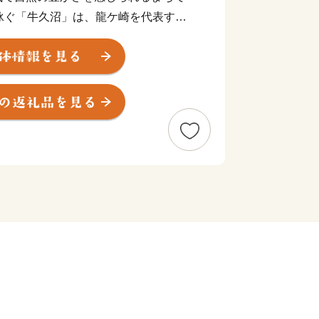
泳ぐ「牛久沼」は、龍ケ崎を代表する
を育てたい！そして子育てを支えた
るべく、結婚、妊娠、出産、育児、教
応じたさまざまな支援策を展開していま
子どもを産み、育てるなら龍ケ崎」と思
くりを進めていきます。
業のまちとして名を馳せた時代もあるこ
作る老舗の品や、若手職人が新たな風を
数多くあります。それらの品々を、ご寄
いただきます。