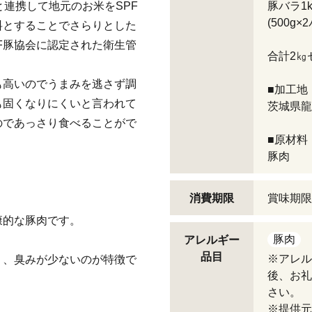
と連携して地元のお米をSPF
豚バラ1k
(500g×
料とすることでさらりとした
F豚協会に認定された衛生管
合計2㎏
。
も高いのでうまみを逃さず調
■加工地
も固くなりにくいと言われて
茨城県龍
のであっさり食べることがで
■原材料
豚肉
消費期限
賞味期限
康的な豚肉です。
豚肉
アレルギー
品目
※アレル
く、臭みが少ないのが特徴で
後、お礼
さい。
※提供元