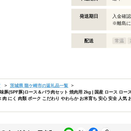
発送期日
入金確認
※離島に
配送
常温
市
茨城県 龍ケ崎市の返礼品一覧
PF豚)ロース＆バラ肉セット 焼肉用 2kg | 国産 ロース ロース肉 
 肉 にく 肉類 ポーク こだわり やわらか お米育ち 安心 安全 人