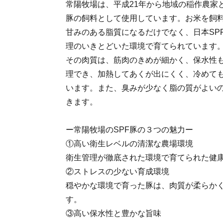
常陽牧場は、平成21年から地域の稲作農家
豚の飼料として使用しています。お米を飼
甘みのある脂質になるだけでなく、日本SP
理のいきとどいた環境で育てられています
その肉質は、筋肉のきめが細かく、保水性
理でき、加熱してあくが出にくく、冷めて
います。また、臭みが少なく脂の質がよい
きます。
ー常陽牧場のSPF豚の３つの魅力ー
①高い衛生レベルの清潔な農場環境
衛生管理が徹底された環境で育てられた健
②ストレスの少ない育成環境
穏やかな環境で育った豚は、肉質が柔らか
す。
③高い保水性と豊かな旨味