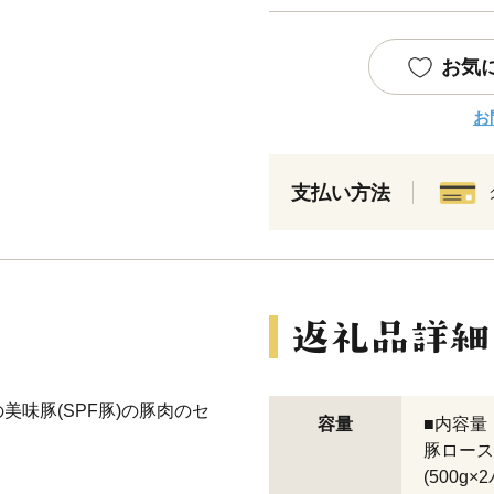
お気
お
支払い方法
味豚(SPF豚)の豚肉のセ
容量
■内容量
豚ロース
(500g×