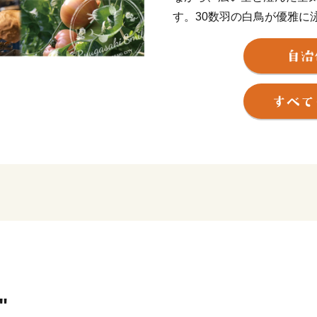
す。30数羽の白鳥が優雅に
自然環境のひとつ。
また、「まち全体で子ども
い！」そんな想いを実現す
育、それぞれのステージに
す。そして、これからも「
ってもらえるようなまちづ
そんな龍ケ崎市は、一大商
とから、こだわりの職人が
吹き込み送り出した品々が
附へのお礼として贈らせて
"