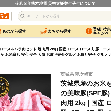
令和８年熊本地震 災害支援寄付受付について
番組･特集
ものから探す
まちから探す
キャンペ
＆バラ肉セット 焼肉用 2kg | 国産 ロース ロース肉 豚ロース 豚バ
らか お米育ち 安心 安全 人気 お取り寄せグルメ お取り寄せ グルメ 
茨城県 龍ケ崎市
茨城県産のお米
の美味豚(SPF
肉用 2kg | 国