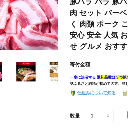
豚バラ バラ 豚バラ
肉 セット バーベ
く 肉類 ポーク 
安心 安全 人気
せ グルメ おすす
寄付金額
一度に決済する
返礼品数は３つ以
🔰ふるさと納税が初めての方、詳
仕組みについて知る
数量