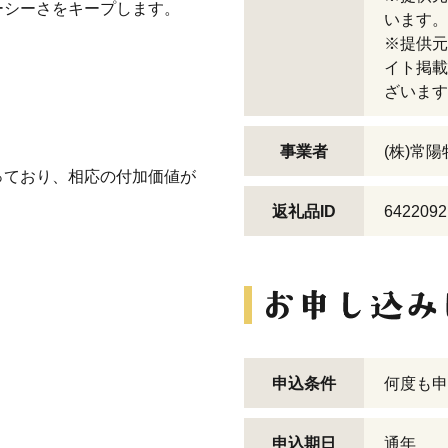
ーシーさをキープします。
います。
※提供元
イト掲載
ざいます
事業者
(株)常
っており、相応の付加価値が
返礼品ID
6422092
申込条件
何度も申
申込期日
通年