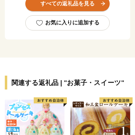
すべての返礼品を見る
全国的に評判の高い伊万里牛は、肉質はきめ細かで柔ら
かく、とろけるほどの美味しさです。由緒ある枝肉共励
お気に入りに追加する
会で多くの賞に輝くなど、伊万里を代表する特産物で
す。
大川内山は、伊万里焼の窯元が軒を連ねており、楽しみ
ながら散策ができます。「秘窯の里」にふさわしい山水
画のような風景と窯場の煙突が印象的です。
関連する返礼品 | "お菓子・スイーツ"