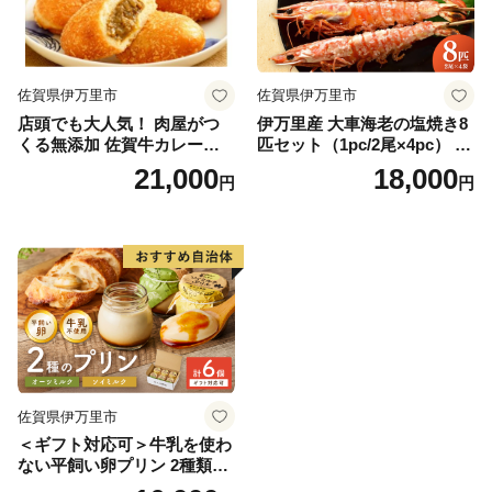
佐賀県伊万里市
佐賀県伊万里市
店頭でも大人気！ 肉屋がつ
伊万里産 大車海老の塩焼き8
くる無添加 佐賀牛カレーパ
匹セット（1pc/2尾×4pc） 01
ン 10個 数量限定 155-J696
0-C167
21,000
18,000
円
円
佐賀県伊万里市
＜ギフト対応可＞牛乳を使わ
ない平飼い卵プリン 2種類セ
ット計6個 129-F289