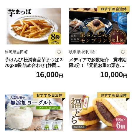
ースデー 贈り物 プレゼント
ム 北海道産アイスクリーム
誕生日 カップ 詰め合わせ バ
道産アイス 道産アイスクリ
ラエティ | バニラ チョコレー
ーム ギフト 詰合せ 詰め合わ
ト ストロベリー ピスタチオ
せ ふるさと納税 ）
バニラ＆クッキー ウベ 沖縄
紅イモ 塩ちんすこう 沖縄シ
ークヮーサー 沖縄黒糖 琉球
ロイヤルミルクティ 沖縄パ
イン
静岡県吉田町
岐阜県中津川市
芋けんぴ 松浦食品芋まつば 3
メディアで多数紹介 賞味期
70g×8袋 詰め合わせ [静岡伊
限3分！「元祖お重の栗きん
勢丹(松浦食品) 静岡県 吉田町
とんモンブラン」 【未来の
16,000
10,000
円
円
22424274] 芋ケンピ セット
ご褒美】スイーツ 栗 モンブ
小袋 個包装 小分け
ラン くりきんとん デザート
ご褒美 お取り寄せ くり お菓
子 菓子 F4N-2298