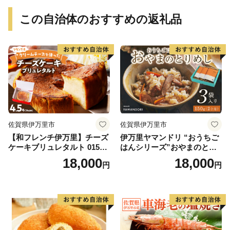
この自治体のおすすめの返礼品
佐賀県伊万里市
佐賀県伊万里市
【和フレンチ伊万里】チーズ
伊万里ヤマンドリ “おうちご
ケーキブリュレタルト 015-F
はんシリーズ”おやまのとり
205
めし 016-G285
18,000
18,000
円
円