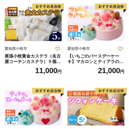
三盆 小牧銘菓 バウムクーヘ
ン 常温 愛知県 小牧市 アンプ
チベアやぐま
愛知県小牧市
愛知県小牧市
尾張小牧黄金カステラ（名古
【いちごのバースデーケー
屋コーチンカステラ）５個入
キ】マカロンとティアラのケ
名古屋コーチン カステラ ザ
ーキ スイーツ 日時指定可 デ
11,000
21,000
円
円
ラメ 常温 愛知県 小牧市 アン
ザート 洋菓子 お取り寄せ 愛
プチベアやぐま
知県 小牧市 送料無料 誕生日
クリスマス お祝い マカロン
デコレーションケーキ ホー
ルケーキ