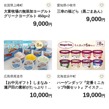
佐賀県上峰町
愛知県小牧市
大富牧場の無添加ヨーグルト
三幸の福どら（黒ごまあん）
グリークヨーグルト 450g×2
9,000
円
9,000
円
広島県尾道市
北海道浜中町
【お中元ギフト】しまなみ・
ハーゲンダッツ『定番ミニカ
瀬戸田の素材がたっぷり！ジ
ップ8個セット』アイスクリ
ェラート8個
ーム アイス スイーツ デザー
10,000
19,000
円
円
ト_H0016-104