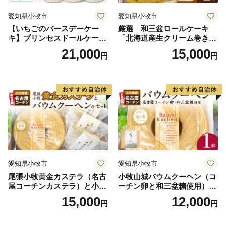
愛知県小牧市
愛知県小牧市
【いちごのバースデーケー
厳選 和三盆ロールケーキ
キ】プリンセスドールケーキ
「北海道産生クリーム巻き」
日時指定可 スイーツ デザー
または「北海道産粒あん巻
21,000
15,000
円
円
ト 洋菓子 お取り寄せ 愛知県
き」（サイズ：レギュラー）
小牧市 送料無料 誕生日 クリ
和三盆 北海道産生クリー
スマス お祝い キャラクター
ム 北海道産粒あん 34cm 冷
デコレーションケーキ ホー
凍 愛知県 小牧市 アンプチベ
ルケーキ 人形 かわいい こど
アやぐま
も
愛知県小牧市
愛知県小牧市
尾張小牧黄金カステラ（名古
小牧山城バウムクーヘン（コ
屋コーチンカステラ）と小牧
ーチン卵と和三盆糖使用）
山城バウムクーヘン（コーチ
名古屋コーチン バームクー
15,000
12,000
円
円
ン卵と和三盆糖使用）のセッ
ヘン 和三盆 小牧銘菓 バウム
ト 名古屋コーチン カステ
クーヘン 常温 愛知県 小牧市
ラ ザラメ バームクーヘン 和
アンプチベアやぐま