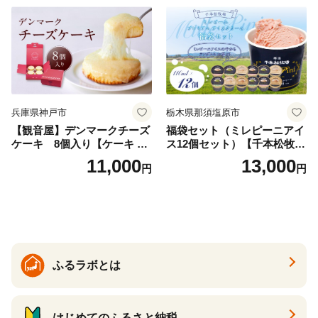
兵庫県神戸市
栃木県那須塩原市
【観音屋】デンマークチーズ
福袋セット（ミレピーニアイ
ケーキ 8個入り【ケーキ チ
ス12個セット）【千本松牧
ーズケーキ 人気スイーツ お
場】 ns025-014-12 【デザー
11,000
13,000
円
円
すすめスイーツ 神戸スイー
ト 詰め合わせ ギフト】
ツ 新感覚チーズケーキ おす
すめケーキ 兵庫県 神戸市 D0
910-17】
ふるラボとは
はじめてのふるさと納税