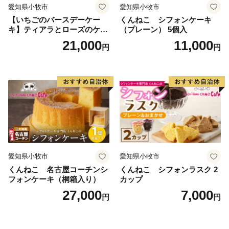
愛知県小牧市
愛知県小牧市
【いちごのバースデーケー
くんねこ シフォンケーキ
キ】ティアラとローズのケー
（プレーン） 5個入
キ スイーツ デザート 洋菓
21,000
11,000
円
円
子 お取り寄せ 愛知県 小牧市
送料無料 誕生日 クリスマス
お祝い ばら 花 フラワー デコ
レーション ホールケーキ 日
時指定可
愛知県小牧市
愛知県小牧市
くんねこ 名古屋コーチンシ
くんねこ シフォンラスク 2
フォンケーキ（桐箱入り）
カップ
27,000
7,000
円
円