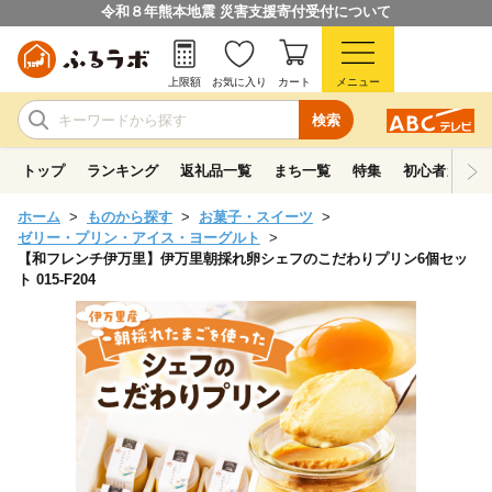
令和８年熊本地震 災害支援寄付受付について
上限額
お気に入り
カート
メニュー
検索
トップ
ランキング
返礼品一覧
まち一覧
特集
初心者ガイド
ホーム
ものから探す
お菓子・スイーツ
ゼリー・プリン・アイス・ヨーグルト
【和フレンチ伊万里】伊万里朝採れ卵シェフのこだわりプリン6個セッ
ト 015-F204