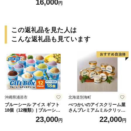
16,000
円
この返礼品を見た人は
こんな返礼品も見ています
沖縄県浦添市
北海道別海町
ブルーシール アイス ギフト
べつかいのアイスクリーム屋
18個（12種類）| ブルーシー
さんプレミアムミルクリッチ
ルアイス ブルーシールアイ
12個（AP-01）（ 北海道アイ
23,000
22,000
円
円
スクリーム 着日指定可能 送
ス 北海道産アイス アイス ア
料無料 ジェラート 沖縄県 バ
イススイーツ アイスクリー