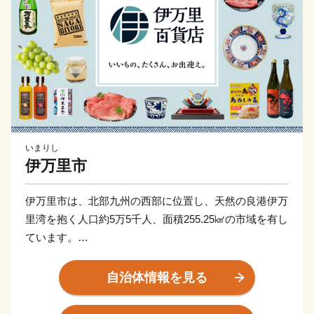
いまりし
伊万里市
伊万里市は、北部九州の西部に位置し、天然の良港伊万
里湾を抱く人口約5万5千人、面積255.25㎢の市域を有し
ています。
古伊万里や石炭の積出港として栄え、「古伊万里文化」
自治体情報を見る
の香りが漂う焼き物などを市内の随所で見ることができ
る風光明媚なまちです。