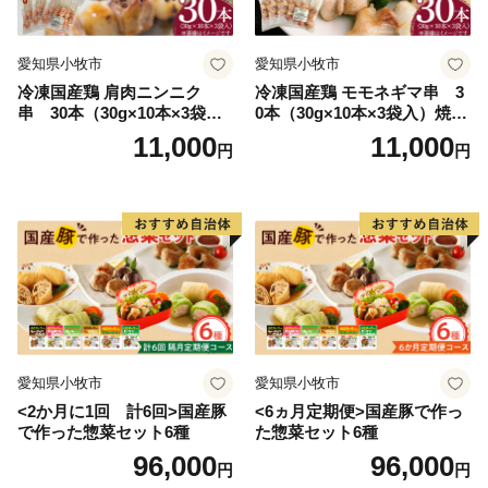
愛知県小牧市
愛知県小牧市
冷凍国産鶏 肩肉ニンニク
冷凍国産鶏 モモネギマ串 3
串 30本（30g×10本×3袋
0本（30g×10本×3袋入）焼き
入）焼き鳥 おつまみ バーベ
鳥 おつまみ バーベキュー 小
11,000
11,000
円
円
キュー 小分け 国産 鶏肉 焼鳥
分け 国産 鶏肉 焼鳥 やきとり
やきとり 串 惣菜 おかず 晩酌
串 惣菜 おかず 晩酌 冷凍 パ
冷凍 パーティー 便利 食材 具
ーティー 便利 食材 具材 お家
材 お家居酒屋 にんにく
居酒屋 ねぎま ネギマ
愛知県小牧市
愛知県小牧市
<2か月に1回 計6回>国産豚
<6ヵ月定期便>国産豚で作っ
で作った惣菜セット6種
た惣菜セット6種
96,000
96,000
円
円