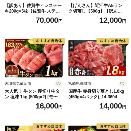
【訳あり】佐賀牛ヒレステー
【げんさん】近江牛A5ラン
キ200g×5枚【佐賀牛 ステー
ク切落し【500g】【訳あり】
キ ブランド肉 ヒレ肉 フィレ
【DG12W】
70,000
12,000
円
円
肉 ジューシー ヘルシー】(H0
65175)
宮城県気仙沼市
宮崎県都城市
大人気！ 牛タン 厚切り牛タ
国産牛 赤身切り落とし1.8kg
ン 塩味 1kg (500g×2) [モ〜ラ
(450g×4パック)_14-3604
ンド 宮城県 気仙沼市 205646
16,000
14,000
円
円
60] 肉 牛肉 精肉 牛たん 牛タ
ン塩 牛たん塩 冷凍 焼肉 BB
Q アウトドア バーベキュー
厚切り タン