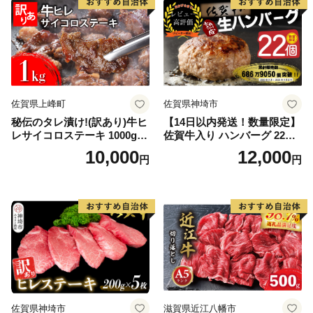
佐賀県上峰町
佐賀県神埼市
秘伝のタレ漬け!(訳あり)牛ヒ
【14日以内発送！数量限定】
レサイコロステーキ 1000g
佐賀牛入り ハンバーグ 22個
【B-1098-AS】
2.6kg(120g×22個)【佐賀牛
10,000
12,000
円
円
黒毛和牛 ブランド牛 九州 ハ
ンバーグ 牛肉 豚肉 国産 お弁
当 おかず 惣菜 おすすめ 人
気】(H083106)
佐賀県神埼市
滋賀県近江八幡市