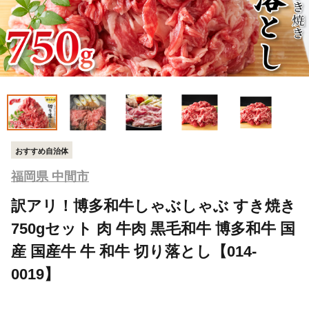
おすすめ自治体
福岡県 中間市
訳アリ！博多和牛しゃぶしゃぶ すき焼き
750gセット 肉 牛肉 黒毛和牛 博多和牛 国
産 国産牛 牛 和牛 切り落とし【014-
0019】