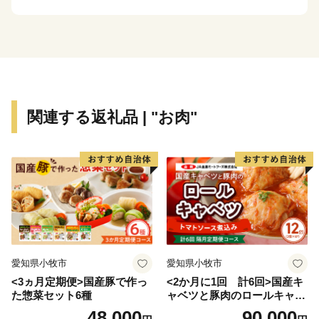
な「中島」、市内外から人が集うイベントや季節を彩る
河川敷の風景など、遠賀川を活用したまちづくりを進め
ています。
わたしたち中間市は、16平方キロメートルの小さなまち
です。小さなまちだからできることを、みんなで取り組
んでいきたいと思っています。中間市が「今」頑張って
関連する返礼品 | "お肉"
いることを、ぜひご覧ください。
愛知県小牧市
愛知県小牧市
<3ヵ月定期便>国産豚で作っ
<2か月に1回 計6回>国産キ
た惣菜セット6種
ャベツと豚肉のロールキャベ
ツ（6P入り）
48,000
90,000