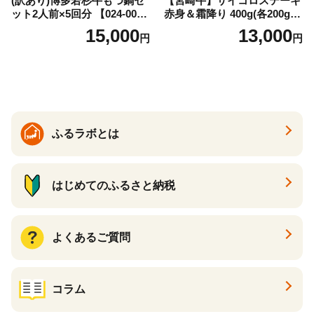
(訳あり)博多若杉牛もつ鍋セ
【宮崎牛】サイコロステーキ
ット2人前×5回分 【024-002
赤身＆霜降り 400g(各200g×
7】
１P 計2P) 真空パック 冷凍
15,000
13,000
円
円
ふるラボとは
はじめてのふるさと納税
よくあるご質問
コラム