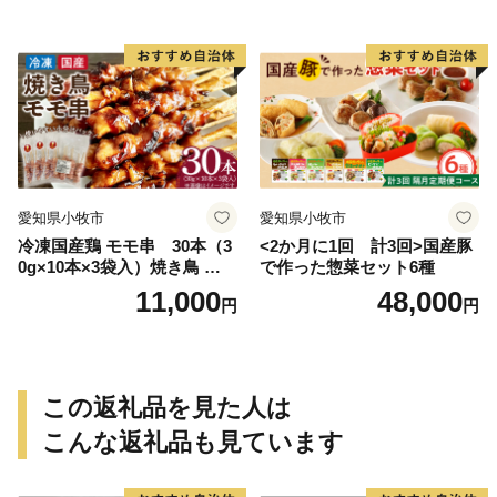
愛知県小牧市
愛知県小牧市
冷凍国産鶏 モモ串 30本（3
<2か月に1回 計3回>国産豚
0g×10本×3袋入）焼き鳥 おつ
で作った惣菜セット6種
まみ バーベキュー 小分け 国
11,000
48,000
円
円
産 鶏肉 焼鳥 やきとり 串 惣
菜 おかず 晩酌 冷凍 パーティ
ー 便利 食材 具材 お家居酒屋
この返礼品を見た人は
こんな返礼品も見ています