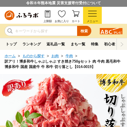
令和８年熊本地震 災害支援寄付受付について
上限額
お気に入り
カート
メニュー
検索
トップ
ランキング
返礼品一覧
まち一覧
特集
初心者ガイド
ホーム
ものから探す
お肉
牛肉
訳アリ！博多和牛しゃぶしゃぶ すき焼き750gセット 肉 牛肉 黒毛和牛
博多和牛 国産 国産牛 牛 和牛 切り落とし【014-0019】