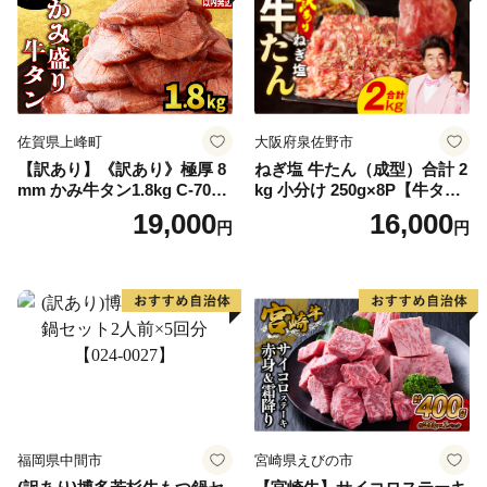
佐賀県上峰町
大阪府泉佐野市
【訳あり】《訳あり》極厚 8
ねぎ塩 牛たん（成型）合計 2
mm かみ牛タン1.8kg C-709-
kg 小分け 250g×8P【牛タン
AS
牛肉 焼肉用 薄切り 訳あり サ
19,000
16,000
円
円
イズ不揃い】
福岡県中間市
宮崎県えびの市