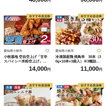
円
円
愛知県小牧市
愛知県小牧市
小牧基地 空自空上げ「甘辛
冷凍国産鶏 焼鳥串 30本（3
スパイシー米粉空上げ」
0g×10本×3袋入）※3種詰め
（計2kg 500g×4袋）手羽先
合わせ 焼き鳥 おつまみ バー
14,000
11,000
円
円
風
ベキュー 小分け 国産 鶏肉 焼
鳥 やきとり 串 惣菜 おかず
晩酌 冷凍 パーティー 便利 食
材 具材 お家居酒屋 詰め合わ
せ