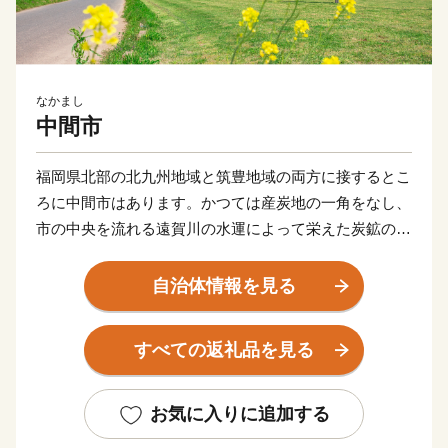
なかまし
中間市
福岡県北部の北九州地域と筑豊地域の両方に接するとこ
ろに中間市はあります。かつては産炭地の一角をなし、
市の中央を流れる遠賀川の水運によって栄えた炭鉱のま
ちでした。
昭和30年代以降、隣接する北九州市のベッドタウンとし
自治体情報を見る
て開発がすすみ、今では、市内の人口の9割が生活する
住宅地の「川東」と往時の面影を残す田園風景がのどか
すべての返礼品を見る
な「川西」の今昔の風景が共存しています。
平成30年に市制施行60周年を迎え、中間市は遠賀川と
ともに新たな歩みを始めました。世界遺産「遠賀川水源
お気に入りに追加する
地ポンプ室」をはじめ、九州最大の中州である自然豊か