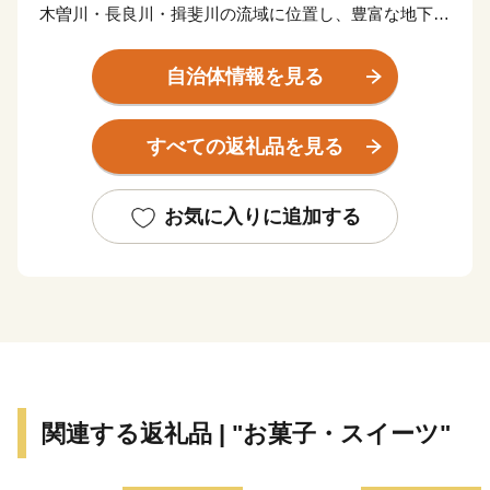
木曽川・長良川・揖斐川の流域に位置し、豊富な地下水
に恵まれた“水の都”として知られ、水を生かしたまちづ
くりが高く評価されています。
自治体情報を見る
大垣城を中心に城下町として発展した歴史を持ち、全国
有数の木枡の生産地として知られるものづくりのまちで
すべての返礼品を見る
もあります。
また、水まんじゅうをはじめとした和菓子も親しまれて
おり、風土と文化が息づく大垣市ならではの魅力が広が
お気に入りに追加する
っています。
大垣市からお届けする飛騨牛は、きめ細やかな霜降りと
とろけるような口どけが魅力で、見た目にも美しく、ご
自宅用はもちろん贈答用にもおすすめです。
焼肉、しゃぶしゃぶ、ステーキなどで、その上質な旨み
をご堪能ください。
関連する返礼品 | "お菓子・スイーツ"