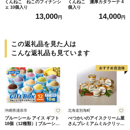
くんねこ ねこのフィナンシ
くんねこ 濃厚カタラーナ 4
ェ 10個入り
個入り
13,000
14,000
円
円
この返礼品を見た人は
こんな返礼品も見ています
沖縄県浦添市
北海道別海町
ブルーシール アイス ギフト
べつかいのアイスクリーム屋
18個（12種類）| ブルーシー
さんプレミアムミルクリッチ
ルアイス ブルーシールアイ
12個（AP-01）（ 北海道アイ