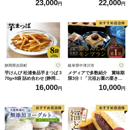
23,000
22,000
円
円
スクリーム 着日指定可能 送
ス 北海道産アイス アイス ア
料無料 ジェラート 沖縄県 バ
イススイーツ アイスクリー
ースデー 贈り物 プレゼント
ム 北海道産アイスクリーム
誕生日 カップ 詰め合わせ バ
道産アイス 道産アイスクリ
ラエティ | バニラ チョコレー
ーム ギフト 詰合せ 詰め合わ
ト ストロベリー ピスタチオ
せ ふるさと納税 ）
バニラ＆クッキー ウベ 沖縄
紅イモ 塩ちんすこう 沖縄シ
ークヮーサー 沖縄黒糖 琉球
ロイヤルミルクティ 沖縄パ
イン
静岡県吉田町
岐阜県中津川市
芋けんぴ 松浦食品芋まつば 3
メディアで多数紹介 賞味期
70g×8袋 詰め合わせ [静岡伊
限3分！「元祖お重の栗きん
勢丹(松浦食品) 静岡県 吉田町
とんモンブラン」 【未来の
16,000
10,000
円
円
22424274] 芋ケンピ セット
ご褒美】スイーツ 栗 モンブ
小袋 個包装 小分け
ラン くりきんとん デザート
ご褒美 お取り寄せ くり お菓
子 菓子 F4N-2298