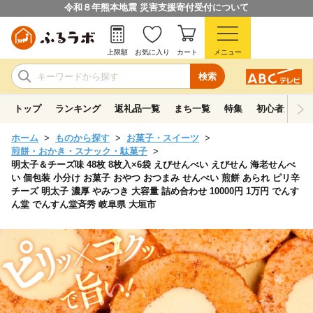
令和８年熊本地震 災害支援寄付受付について
上限額
お気に入り
カート
メニュー
検索
トップ
ランキング
返礼品一覧
まち一覧
特集
初心者ガイド
ホーム
ものから探す
お菓子・スイーツ
煎餅・おかき・スナック・駄菓子
明太子＆チーズ味 48枚 8枚入×6袋 えびせんべい えびせん 海老せんべ
い 個包装 小分け お菓子 おやつ おつまみ せんべい 煎餅 あられ ピリ辛
チーズ 明太子 濃厚 やみつき 大容量 詰め合わせ 10000円 1万円 でんす
ん堂 でんすん堂斉秀 岐阜県 大垣市