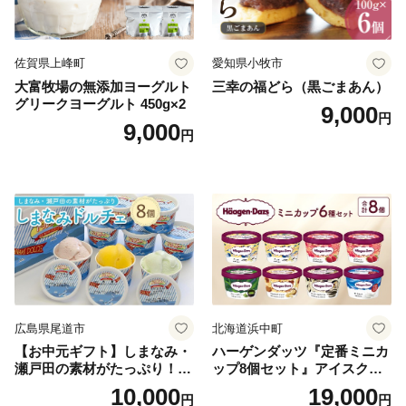
佐賀県上峰町
愛知県小牧市
大富牧場の無添加ヨーグルト
三幸の福どら（黒ごまあん）
グリークヨーグルト 450g×2
9,000
円
9,000
円
広島県尾道市
北海道浜中町
【お中元ギフト】しまなみ・
ハーゲンダッツ『定番ミニカ
瀬戸田の素材がたっぷり！ジ
ップ8個セット』アイスクリ
ェラート8個
ーム アイス スイーツ デザー
10,000
19,000
円
円
ト_H0016-104