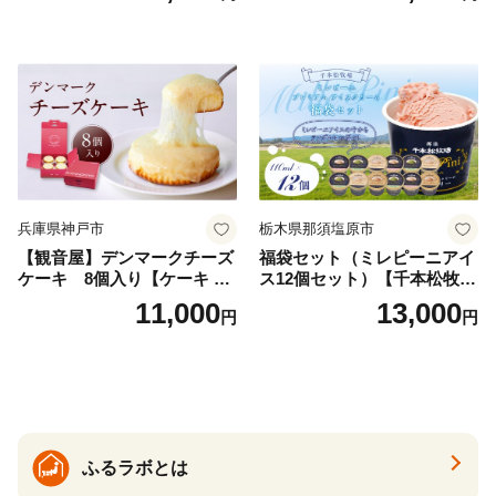
兵庫県神戸市
栃木県那須塩原市
【観音屋】デンマークチーズ
福袋セット（ミレピーニアイ
ケーキ 8個入り【ケーキ チ
ス12個セット）【千本松牧
ーズケーキ 人気スイーツ お
場】 ns025-014-12 【デザー
11,000
13,000
円
円
すすめスイーツ 神戸スイー
ト 詰め合わせ ギフト】
ツ 新感覚チーズケーキ おす
すめケーキ 兵庫県 神戸市 D0
910-17】
ふるラボとは