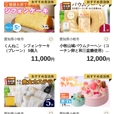
愛知県小牧市
愛知県小牧市
くんねこ シフォンケーキ
小牧山城バウムクーヘン（コ
（プレーン） 5個入
ーチン卵と和三盆糖使用）
名古屋コーチン バームクー
11,000
12,000
円
円
ヘン 和三盆 小牧銘菓 バウム
クーヘン 常温 愛知県 小牧市
アンプチベアやぐま
愛知県小牧市
愛知県小牧市