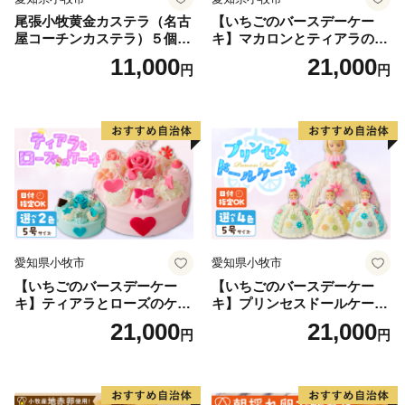
尾張小牧黄金カステラ（名古
【いちごのバースデーケー
屋コーチンカステラ）５個入
キ】マカロンとティアラのケ
名古屋コーチン カステラ ザ
ーキ スイーツ 日時指定可 デ
11,000
21,000
円
円
ラメ 常温 愛知県 小牧市 アン
ザート 洋菓子 お取り寄せ 愛
プチベアやぐま
知県 小牧市 送料無料 誕生日
クリスマス お祝い マカロン
デコレーションケーキ ホー
ルケーキ
愛知県小牧市
愛知県小牧市
【いちごのバースデーケー
【いちごのバースデーケー
キ】ティアラとローズのケー
キ】プリンセスドールケーキ
キ スイーツ デザート 洋菓
日時指定可 スイーツ デザー
21,000
21,000
円
円
子 お取り寄せ 愛知県 小牧市
ト 洋菓子 お取り寄せ 愛知県
送料無料 誕生日 クリスマス
小牧市 送料無料 誕生日 クリ
お祝い ばら 花 フラワー デコ
スマス お祝い キャラクター
レーション ホールケーキ 日
デコレーションケーキ ホー