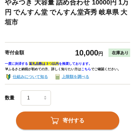
やみつき 大容量 詰め合わせ 10000円 1万
円 でんすん堂 でんすん堂斉秀 岐阜県 大
垣市
10,000
寄付金額
在庫あり
円
一度に決済する
返礼品数は３つ以内
を推奨しております。
🔰ふるさと納税が初めての方、詳しく知りたい方は
こちら
でご確認ください。
仕組みについて知る
上限額を調べる
数量
寄付する