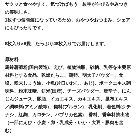
サクッと食べやすく、気づけばもう一枚手が伸びるやみつき
の美味しさ。
1枚ずつ個包装になっているため、おやつやおつまみ、シェア
にもぴったりです。
8枚入り×6袋、たっぷり48枚入りでお届けします。
原材料
馬鈴薯澱粉(国内製造)、えび、植物油脂、砂糖、乳等を主要原
材料とする食品、乾燥たらこ、鶏卵、明太子パウダー、食
塩、粉末しょう油、小魚(片口いわし、あじ)、ポークエキス調
味料、粉末味噌、餅米(国産)、チーズパウダー、唐辛子、にん
じんジュース、豚脂、イカエキス、カキエキス、昆布エキス
／調味料(アミノ酸等)、糊料(プルラン)、乳化剤、着色料(クチ
ナシ、紅麹、カロチン、パプリカ色素)、香料、香辛料抽出物
（一部にえび・小麦・卵・乳成分・いか・大豆・豚肉を含
む）