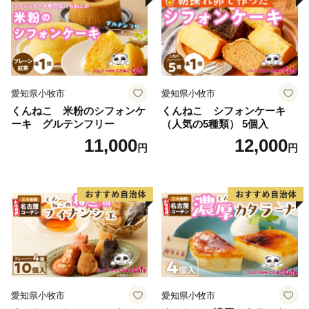
時指定可
ルケーキ 人形 かわいい こど
も
愛知県小牧市
愛知県小牧市
くんねこ 米粉のシフォンケ
くんねこ シフォンケーキ
ーキ グルテンフリー
（人気の5種類） 5個入
11,000
12,000
円
円
愛知県小牧市
愛知県小牧市