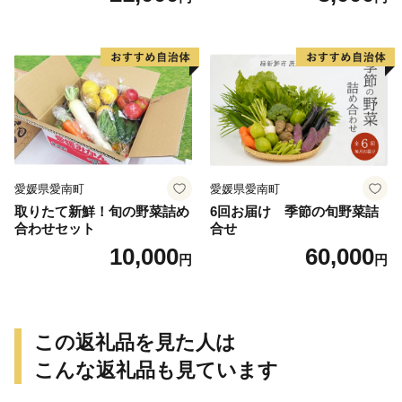
き芋 干し芋 丸干し 冷凍焼き
おやつ 高糖度 料理 国産 愛媛
芋 冷やし焼き芋 やきいも 蜜
県 愛南町 青果市場
芋 ほしいも スイートポテト
いも天 サイズミックス 甘い
ねっとり 生芋 新芋 あんのう
いも 甘藷 べにはるか スイー
ツ 国産 糖度 産地直送 農家直
送 数量限定 21000円 愛媛 愛
南 ミッチーのおみかん畑
愛媛県愛南町
愛媛県愛南町
取りたて新鮮！旬の野菜詰め
6回お届け 季節の旬野菜詰
合わせセット
合せ
10,000
60,000
円
円
この返礼品を見た人は
こんな返礼品も見ています