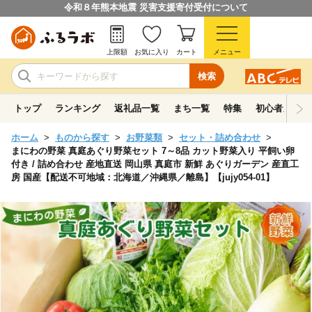
令和８年熊本地震 災害支援寄付受付について
上限額
お気に入り
カート
メニュー
検索
トップ
ランキング
返礼品一覧
まち一覧
特集
初心者ガイド
ホーム
ものから探す
お野菜類
セット・詰め合わせ
まにわの野菜 真庭あぐり野菜セット 7～8品 カット野菜入り 平飼い卵
付き / 詰め合わせ 産地直送 岡山県 真庭市 新鮮 あぐりガーデン 産直工
房 国産【配送不可地域：北海道／沖縄県／離島】【jujy054-01】