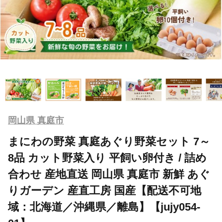
岡山県 真庭市
まにわの野菜 真庭あぐり野菜セット 7～
8品 カット野菜入り 平飼い卵付き / 詰め
合わせ 産地直送 岡山県 真庭市 新鮮 あぐ
りガーデン 産直工房 国産【配送不可地
域：北海道／沖縄県／離島】【jujy054-