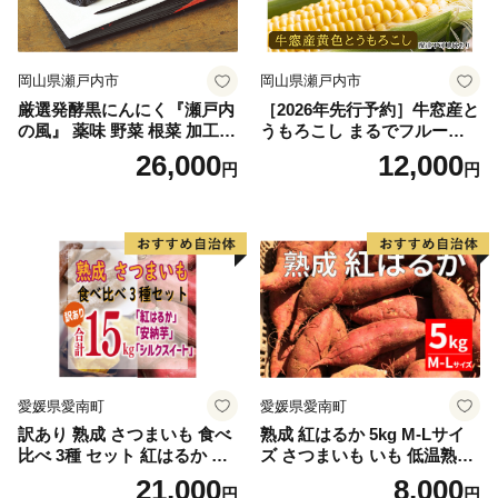
岡山県瀬戸内市
岡山県瀬戸内市
厳選発酵黒にんにく『瀬戸内
［2026年先行予約］牛窓産と
の風』 薬味 野菜 根菜 加工食
うもろこし まるでフルー
品
ツ！最高糖度25度超え 生で
26,000
12,000
円
円
甘い、茹でて美味い！ 黄色
とうもろこし 「桃太郎コー
ン」約4kg（8〜12本入り）
野菜
愛媛県愛南町
愛媛県愛南町
訳あり 熟成 さつまいも 食べ
熟成 紅はるか 5kg M-Lサイ
比べ 3種 セット 紅はるか 安
ズ さつまいも いも 低温熟成
納芋 シルクスイート 合計 15
完全熟成収穫 甘い 糖度 焼き
21,000
8,000
円
円
kg サイズ混合 サツマイモ 焼
芋 やきいも スイートポテト