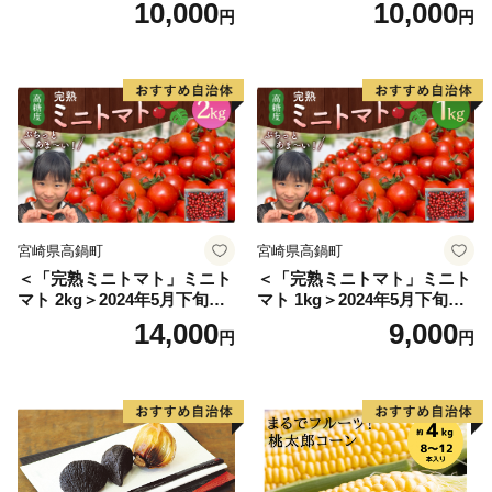
10,000
10,000
円
円
安全 国産 採れたて 新鮮 きの
こ 野菜]
宮崎県高鍋町
宮崎県高鍋町
＜「完熟ミニトマト」ミニト
＜「完熟ミニトマト」ミニト
マト 2kg＞2024年5月下旬迄
マト 1kg＞2024年5月下旬迄
に順次出荷 野菜ソムリエサ
に順次出荷 野菜ソムリエサ
14,000
9,000
円
円
ミット アルル・リリカ共に
ミット アルル・リリカ共に
銀賞受賞！！(2023年11月開
銀賞受賞！！(2023年11月開
催)1回食べてみらんね？宮崎
催)1回食べてみらんね？宮崎
県 高鍋町産 産地直送 有機肥
県 高鍋町産 産地直送 有機肥
料使用 高糖度 西森農園
料使用 高糖度 西森農園