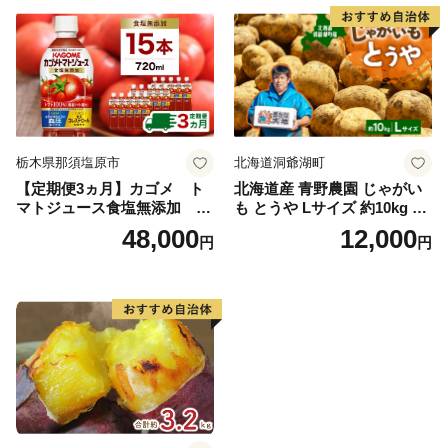
栃木県那須塩原市
北海道洞爺湖町
【定期便3ヵ月】カゴメ ト
北海道産 青野農園 じゃがい
マトジュース食塩無添加 72
も とうや Lサイズ 約10kg 20
0ml PET×15本 1ケース 毎月
26年10月初旬～12月下旬頃お
48,000
12,000
円
円
届く 3ヵ月 3回コース ns001-
届け 先行予約 北海道 ジャガ
005 【 KAGOME 野菜ジュー
イモ トウヤ 馬鈴薯 ポテト 芋
ス 】
いも イモ 黄色 旬 野菜 農作
物 産地直送 お取り寄せ 国産