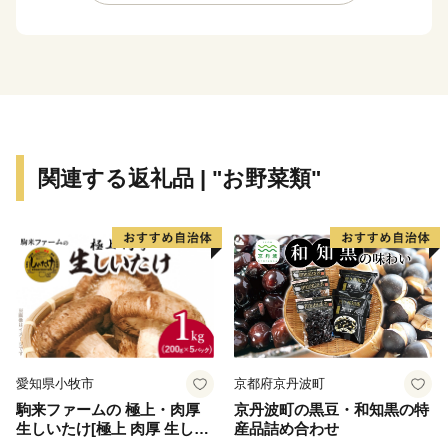
れまで価値の無かった資源を生かし、経済を循環させる
「回る経済」の実現に取り組んでいます。2018年には
地方公共団体による持続可能な開発目標（SDGｓ）の
達成に向けた優れた取り組みを提案する「SDGS未来都
市」にも選定されています。
関連する返礼品 | "お野菜類"
愛知県小牧市
京都府京丹波町
駒来ファームの 極上・肉厚
京丹波町の黒豆・和知黒の特
生しいたけ[極上 肉厚 生しい
産品詰め合わせ
たけ 生シイタケ 生椎茸 安心