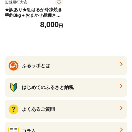
茨城県行方市
★訳あり★紅はるか冷凍焼き
芋約3kg＋おまかせ品種さつ
まいも 合計約3.2kg｜さつ
8,000
円
まいも サツマイモ さつま芋
焼き芋 やきいも 冷凍 冷凍焼
き芋 訳あり 訳アリ 紅はるか
茨城県 行方市(EY-25)
ふるラボとは
はじめてのふるさと納税
よくあるご質問
コラム