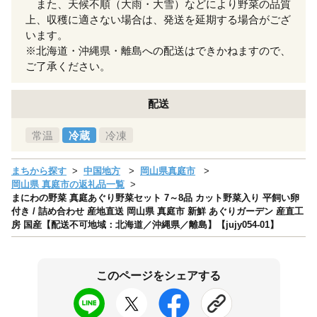
また、天候不順（大雨・大雪）などにより野菜の品質
上、収穫に適さない場合は、発送を延期する場合がござ
います。
※北海道・沖縄県・離島への配送はできかねますので、
ご了承ください。
配送
常温
冷蔵
冷凍
まちから探す
中国地方
岡山県真庭市
岡山県 真庭市の返礼品一覧
まにわの野菜 真庭あぐり野菜セット 7～8品 カット野菜入り 平飼い卵
付き / 詰め合わせ 産地直送 岡山県 真庭市 新鮮 あぐりガーデン 産直工
房 国産【配送不可地域：北海道／沖縄県／離島】【jujy054-01】
このページをシェアする