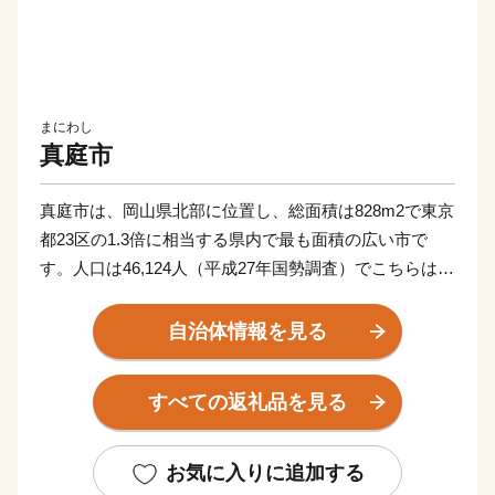
まにわし
真庭市
真庭市は、岡山県北部に位置し、総面積は828m2で東京
都23区の1.3倍に相当する県内で最も面積の広い市で
す。人口は46,124人（平成27年国勢調査）でこちらは東
京都23区内人口の200分の1となっております。
市内には「蒜山高原」「湯原温泉郷」をはじめとする豊
自治体情報を見る
かな自然や「旧遷喬尋常小学校」「勝山町並み保存地
区」といった豊富な歴史遺産や観光資源があり多くの観
すべての返礼品を見る
光客で賑わっています。
また、廃棄物として処理されていた製材端材や林地残材
を木質バイオマス発電所の燃料として活用するなど、こ
お気に入りに追加する