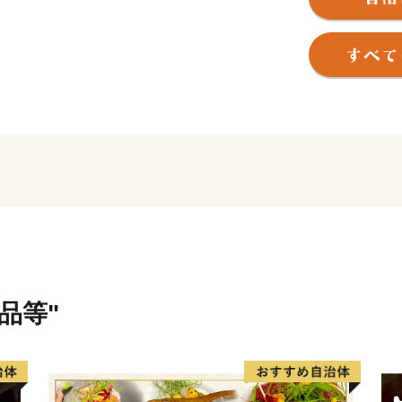
古くから東西、南北の街道
て繁栄し、経済的にも文化
瑠璃などの民俗文化が今な
「りんご並木と人形劇のま
名勝とうたわれた天龍峡を
らびそ高原などが観光名所
教育旅行や、市周辺に80本
リーンツーリズム・エコツ
されています。
飯田市は、平成29（2017）
品等"
年間を計画期間とする飯田
ン2028」を策定しました。
来ビジョンに掲げる目指す
据えた様々な取り組みを進