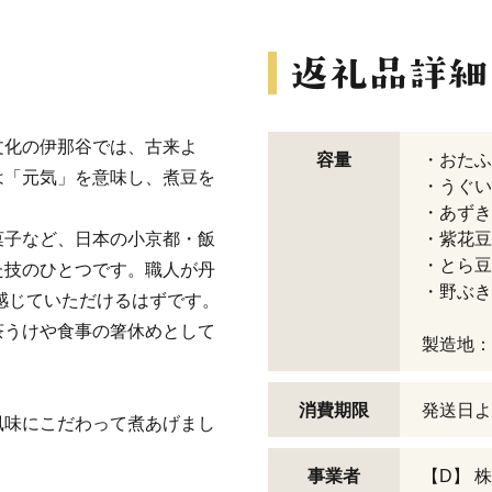
文化の伊那谷では、古来よ
容量
・おたふく
は「元気」を意味し、煮豆を
・うぐいす
・あずき
菓子など、日本の小京都・飯
・紫花豆1
・とら豆1
た技のひとつです。職人が丹
・野ぶき8
感じていただけるはずです。
茶うけや食事の箸休めとして
製造地：
消費期限
発送日よ
風味にこだわって煮あげまし
事業者
【D】 