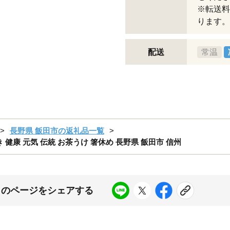
※転送料
ります。
配送
常温
長野県 飯田市の返礼品一覧
 ふき 健康 元気 伝統 お茶うけ 箸休め 長野県 飯田市 信州
このページをシェアする