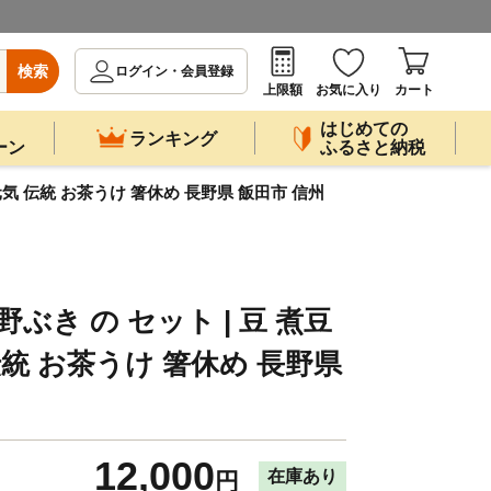
検索
ログイン・会員登録
上限額
お気に入り
カート
はじめての
ランキング
ーン
ふるさと納税
康 元気 伝統 お茶うけ 箸休め 長野県 飯田市 信州
 野ぶき の セット | 豆 煮豆
伝統 お茶うけ 箸休め 長野県
12,000
在庫あり
円