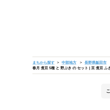
まちから探す
中部地方
長野県飯田市
春月 煮豆 5種 と 野ぶき の セット | 豆 煮豆