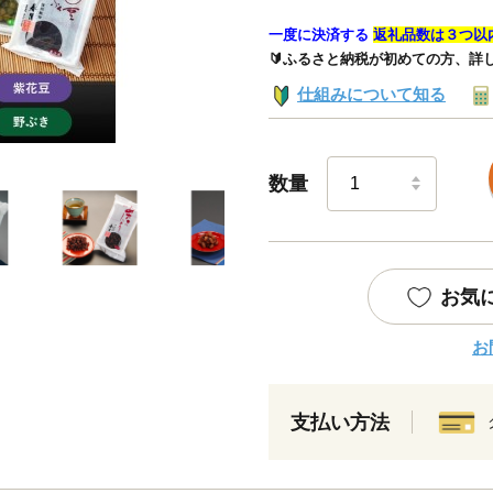
一度に決済する
返礼品数は３つ以
🔰ふるさと納税が初めての方、詳
仕組みについて知る
数量
お気
お
支払い方法