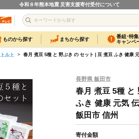
令和８年熊本地震 災害支援寄付受付について
番組･特集
ものから探す
まちから探す
キャンペ
レトルト
春月 煮豆 5種 と 野ぶき の セット | 豆 煮豆 ふき 健
長野県 飯田市
春月 煮豆 5種 と
ふき 健康 元気 
飯田市 信州
寄付金額