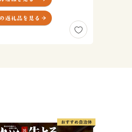
が交差し、文化が伝わり交わる要衝とし
的にも独自の発展を遂げ、神楽や人形浄
お暮らしの中に息づいています。
ち」としても知られる飯田市は、天下の
はじめ、天竜川の川下り、元善光寺、し
として知られていますが、近年では体験
以上点在する銘桜を巡る桜守の旅、グ
ーリズムの取り組みなども全国から注目
年度から平成40（2028）年度までの12
市の新しい総合計画「いいだ未来デザイ
この「いいだ未来デザイン2028」の未
まちの姿の実現に向け、リニア時代を見
めています。