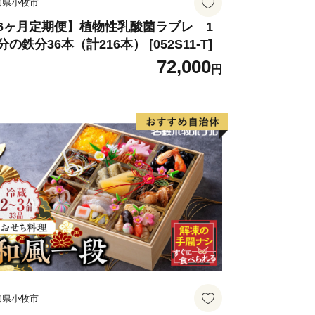
知県小牧市
まち－多気町。ぜひ、応援してくださ
6ヶ月定期便】植物性乳酸菌ラブレ 1
分の鉄分36本（計216本） [052S11-T]
72,000
円
知県小牧市