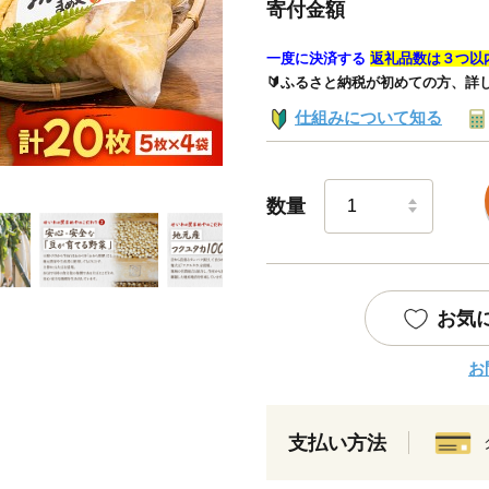
寄付金額
一度に決済する
返礼品数は３つ以
🔰ふるさと納税が初めての方、詳
仕組みについて知る
数量
お気
お
支払い方法