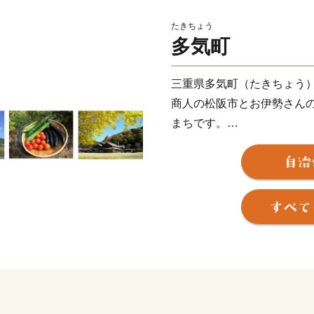
たきちょう
多気町
三重県多気町（たきちょう
商人の松阪市とお伊勢さん
まちです。
気が多いまちと書きますが
あることから、多くの命を
から、たくさんの食べ物が
世界のブランド松阪牛の全体
さらに日本三大茶のひとつ
お茶のいい香りに包まれま
他にも、多気町でしか栽培
の前川次郎柿など、町の名
が栽培されてきました。