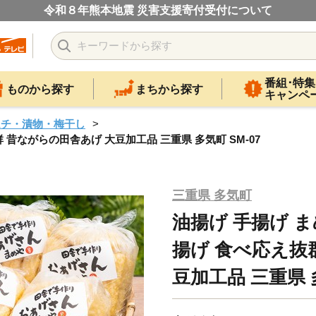
令和８年熊本地震 災害支援寄付受付について
番組･特集
ものから探す
まちから探す
キャンペ
ムチ・漬物・梅干し
昔ながらの田舎あげ 大豆加工品 三重県 多気町 SM-07
三重県 多気町
油揚げ 手揚げ 
揚げ 食べ応え抜
豆加工品 三重県 多