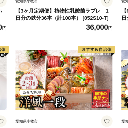
愛知県小牧市
愛
気持ちあふれる、気が多い
ホ
【3ヶ月定期便】植物性乳酸菌ラブレ 1
【
日分の鉄分36本（計108本） [052S10-T]
日
い。
0
36,000
円
円
愛知県小牧市
愛