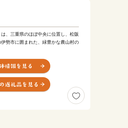
）は、三重県のほぼ中央に位置し、松阪
の伊勢市に囲まれた、緑豊かな農山村の
、気はかつて氣と書き、氣は命の意味が
育む場所、命を支えるのは食であること
採れる場所という意味があります。
の20％を肥育する一大産地であり、
伊勢茶の栽培も盛んで、春にはほのかな
す。
出来ない特産の伊勢いもや、多気町発祥
の由来のとおり、かねてから多くの産品