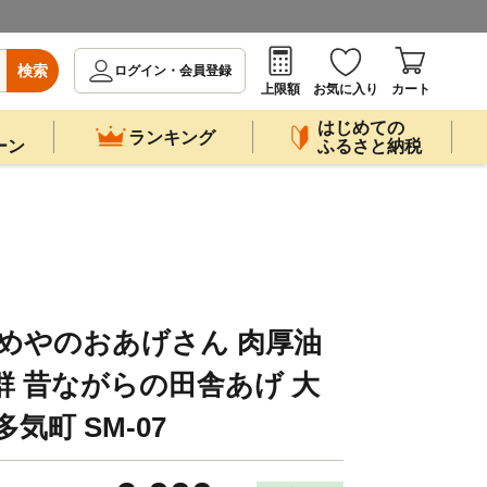
検索
ログイン・会員登録
上限額
お気に入り
カート
はじめての
ランキング
ーン
ふるさと納税
まめやのおあげさん 肉厚油
群 昔ながらの田舎あげ 大
気町 SM-07