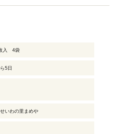
枚入 4袋
ら5日
せいわの里まめや