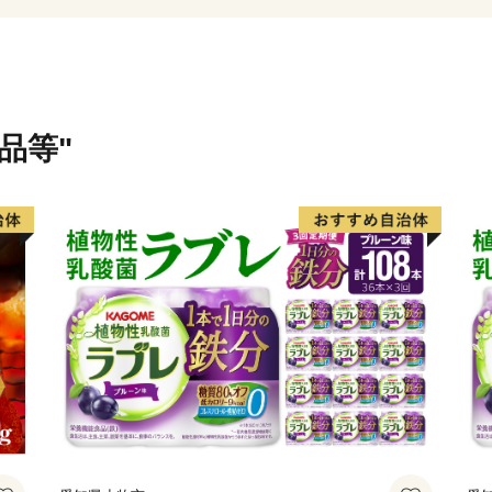
多気町の自慢は、これらの
松阪牛肥育農家直営レスト
紙で全国2位に輝いた農園
がら味わえる茅葺き日本料
品等"
ます。
そして、何といっても全国
トラン、その名も「高校生レ
は多くのお客様で賑わって
私たちは、地域の産品を大
農山村の原風景と営みを大
きたいと考えています。
あなたとつながる。明日に