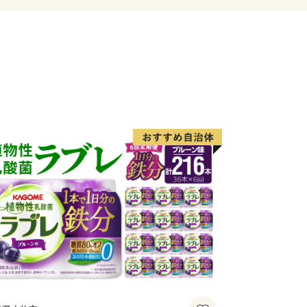
豊富な食材だけではありません。前述の
ランや、伊勢いも料理専門店、ある全国
レストラン、清流宮川の畔で絶景を観な
理などなど、魅力的な飲食店が多数あり
的にも大変珍しい高校生が運営するレス
ストラン まごの店」があり、営業日
います。
切に、食の取り組みを進め、紡いできた
切にしながら、次世代への引き継いでい
つなげる。多気町ふるさと納税。