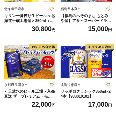
北海道千歳市
福島県本宮市
キリン一番搾り生ビール＜北
【福島のへそのまち もとみ
海道千歳工場産＞350ml（24
や産】アサヒスーパードライ
本） 2ケース
350ml×24本 合計8.4L 1ケー
30,800
15,000
円
円
ス アルコール度数5% 缶ビー
ル お酒 ビール アサヒ スーパ
ードライ super dry 24缶 辛
口 送料無料 カメイ 本宮市
【07214-0206】
京都府長岡京市
北海道恵庭市
＜天然水のビール工場＞京都
サッポロクラシック350ml×2
直送 ザ・プレミアム・モル
4本【930010101】
ツ 350ml×24本 プレモル [149
22,000
17,000
円
円
5]