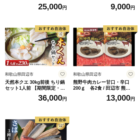
（アルコール度数6％）GOL
辺市 スイーツ カステラ 洋菓
25,000
9,000
円
円
D（アルコール度数5.5％）各
子 黄金 おやつ １本 【ehs00
330ml×6本 / 田辺市 クラフト
6-1】
ビール 地ビール 瓶ビール 地
酒 ボイジャーブルーイング
セット 詰合せ 飲み比べ 父の
日 ギフト プレゼント 贈り物
【bbi012-1】
和歌山県田辺市
和歌山県田辺市
天然本クエ 30kg前後 ちり鍋
熊野牛肉カレー甘口・辛口
セット1人前 【期間限定・1/3
200ｇ 各2食 / 田辺市 熊野牛
1まで】【お野菜・自家製ぽ
ブランド牛 牛肉 牛肉カレー
36,000
13,000
円
円
ん酢付きのくえ】 ※北海
レトルトカレー レトルト レ
道・沖縄・離島は発送不可 /
トルト食品 カレー セット 詰
鍋 高級 くえ鍋 クエ鍋 野菜
合せ 食べ比べ【oon001】
本クエ ポン酢 ぽんず 田辺市
和歌山県 贈答 ギフト ご家庭
【gtr001】