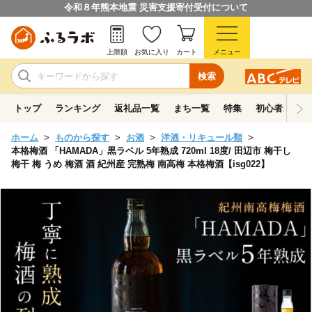
令和８年熊本地震 災害支援寄付受付について
上限額
お気に入り
カート
メニュー
検索
トップ
ランキング
返礼品一覧
まち一覧
特集
初心者ガイド
ホーム
ものから探す
お酒
洋酒・リキュール類
本格梅酒 「HAMADA」黒ラベル 5年熟成 720ml 18度/ 田辺市 梅干し
梅干 梅 うめ 梅酒 酒 紀州産 完熟梅 南高梅 本格梅酒【isg022】