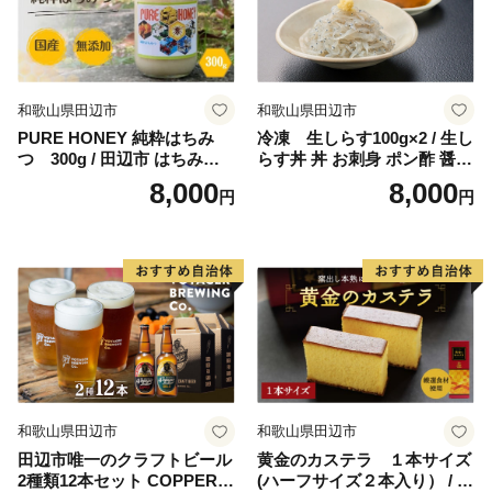
和歌山県田辺市
和歌山県田辺市
PURE HONEY 純粋はちみ
冷凍 生しらす100g×2 / 生し
つ 300g / 田辺市 はちみつ
らす丼 丼 お刺身 ポン酢 醤油
ハチミツ 蜂蜜 無添加 国産
小分け シラス 冷凍 生 ギフト
8,000
8,000
円
円
【nts005-1】
お取り寄せ 和歌山県 田辺市
【mst009】
和歌山県田辺市
和歌山県田辺市
田辺市唯一のクラフトビール
黄金のカステラ １本サイズ
2種類12本セット COPPER
(ハーフサイズ２本入り） / 田