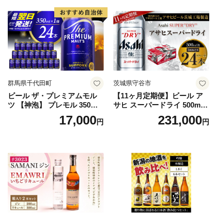
群馬県千代田町
茨城県守谷市
ビール ザ・プレミアムモル
【11ヶ月定期便】ビール ア
ツ 【神泡】 プレモル 350ml
サヒ スーパードライ 500ml 2
× 24本 サントリー〈天然水の
4本 1ケース×11ヶ月 | アサヒ
17,000
231,000
円
円
ビール工場〉群馬※沖縄・離
ビール 究極の辛口 酒 お酒 ア
島地域へのお届け不可
ルコール 生ビール Asahi ア
サヒビール スーパードライ s
uper dry 11回 缶ビール 缶 ギ
フト 内祝い 茨城県守谷市 送
料無料