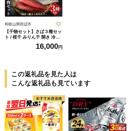
和歌山県田辺市
【干物セット】さば３種セッ
ト / 桜干 みりん干 開き 冷凍
魚介類 焼き魚 食べ比べ サバ
16,000
円
鯖 和歌山県 田辺市【mst011-
1】
この返礼品を見た人は
こんな返礼品も見ています