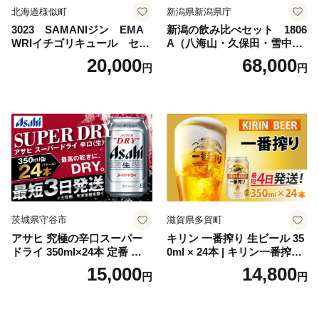
北海道様似町
新潟県新潟県庁
3023 SAMANIジン EMA
新潟の飲み比べセット 1806
WRIイチゴリキュール セッ
A（八海山・久保田・雪中
ト（箱入り）【大人の味 酒
梅・越乃寒梅・かたふね・千
20,000
68,000
円
円
お酒 洋酒 スピリッツ クラフ
代の光）
トジン 国産 sake SAKE gin
GIN liqueur LIQUEUR お酒
セット 詰め合わせ カクテル
ソーダ割り アルコール ロッ
ク ソーダ ジントニック 】
茨城県守谷市
滋賀県多賀町
アサヒ 究極の辛口スーパー
キリン 一番搾り 生ビール 35
ドライ 350ml×24本 定番 ビー
0ml × 24本 | キリン一番搾り
ル 缶ビール 酒 お酒 アルコー
キリンビール 一番搾り ビー
15,000
14,800
円
円
ル 辛口
ル 24缶 きりんいちばんしぼ
り キリン一番搾り びーる 1
ケース 24缶 24本 キリン一番