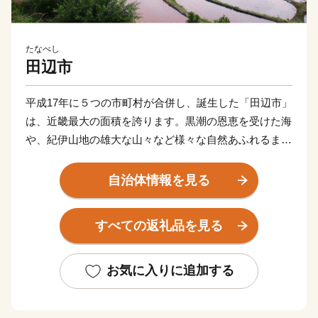
たなべし
田辺市
平成17年に５つの市町村が合併し、誕生した「田辺市」
は、近畿最大の面積を誇ります。黒潮の恩恵を受けた海
や、紀伊山地の雄大な山々など様々な自然あふれるまち
です。「紀伊山地の霊場と参詣道」として世界文化遺産
に登録されている熊野古道、里山の恩恵を活かした持続
自治体情報を見る
可能な農業として世界農業遺産に認定されている「みな
べ・田辺の梅システム」の２つの世界遺産を有していま
すべての返礼品を見る
す。旅人を癒す温泉、海の幸、山の幸などたくさんの魅
力が詰まった田辺市にぜひお越しください。
お気に入りに追加する