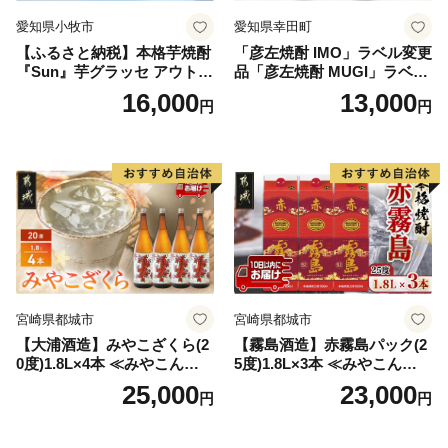
愛知県小牧市
愛知県幸田町
【ふるさと納税】本格芋焼酎
「彦左焼酎 IMO」ラベル変更
『Sun』芋グラッセ アウトド
品「彦左焼酎 MUGI」ラベル
ア ソロキャンプ ベランピン
変更品 飲み比べ セット 合計
16,000
13,000
円
円
グ 巣ごもり 就労支援
2本 720ml×各1本 25度 焼酎
お酒 麦焼酎 芋焼酎
宮崎県都城市
宮崎県都城市
【大浦酒造】みやこざくら(2
【霧島酒造】赤霧島パック(2
0度)1.8L×4本 ≪みやこんじょ
5度)1.8L×3本 ≪みやこんじょ
特急便≫_AD-0771
特急便≫_23-07-K03P-1800-3
25,000
23,000
円
円
-Q