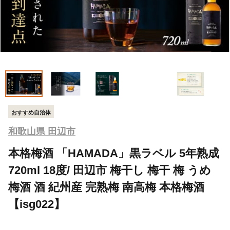
おすすめ自治体
和歌山県 田辺市
本格梅酒 「HAMADA」黒ラベル 5年熟成
720ml 18度/ 田辺市 梅干し 梅干 梅 うめ
梅酒 酒 紀州産 完熟梅 南高梅 本格梅酒
【isg022】