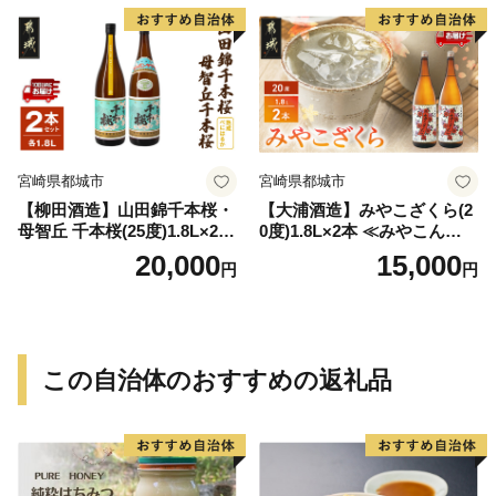
宮崎県都城市
宮崎県都城市
【柳田酒造】山田錦千本桜・
【大浦酒造】みやこざくら(2
母智丘 千本桜(25度)1.8L×2本
0度)1.8L×2本 ≪みやこんじょ
≪みやこんじょ特急便≫_AC
特急便≫_MJ-0771
20,000
15,000
円
円
-0751
この自治体のおすすめの返礼品