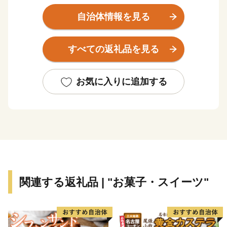
市の中央を北上川が流れており、北上川西側には胆沢川
自治体情報を見る
によって開かれた胆沢扇状地が広がり、水と緑に囲まれ
た散居のたたずまいが広がっています。北上川東側に
すべての返礼品を見る
は、北上山地につながる田園地帯が広がり、東端部に
は、種山高原、阿原山高原が連なっており、地域全体が
緑のあふれる豊かな自然に恵まれています。
お気に入りに追加する
また、県内屈指の農業地帯となっており、江刺りんごや
前沢牛、江刺金札米などブランド力が高い良質な農畜産
物の一大生産地となっています。加えて、国指定の伝統
的工芸品である南部鉄器、岩谷堂箪笥も全国的に高い評
価をいただいております。
関連する返礼品 | "お菓子・スイーツ"
さらに、日本最大級の茅葺屋根建築として有名な「正法
寺」、世界文化遺産の追加登録を目指している史跡「白
鳥舘遺跡」、「長者ヶ原廃寺跡」の2資産をはじめ、文
化・歴史・自然・温泉等の多くの特徴的な観光資源が広