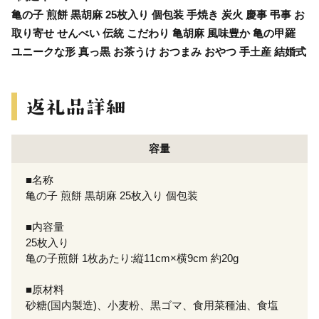
亀の子 煎餅 黒胡麻 25枚入り 個包装 手焼き 炭火 慶事 弔事 お
取り寄せ せんべい 伝統 こだわり 亀胡麻 風味豊か 亀の甲羅
ユニークな形 真っ黒 お茶うけ おつまみ おやつ 手土産 結婚式
容量
■名称
亀の子 煎餅 黒胡麻 25枚入り 個包装
■内容量
25枚入り
亀の子煎餅 1枚あたり:縦11cm×横9cm 約20g
■原材料
砂糖(国内製造)、小麦粉、黒ゴマ、食用菜種油、食塩