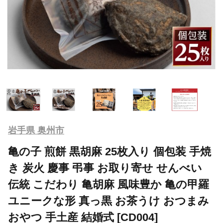
岩手県 奥州市
亀の子 煎餅 黒胡麻 25枚入り 個包装 手焼
き 炭火 慶事 弔事 お取り寄せ せんべい
伝統 こだわり 亀胡麻 風味豊か 亀の甲羅
ユニークな形 真っ黒 お茶うけ おつまみ
おやつ 手土産 結婚式 [CD004]