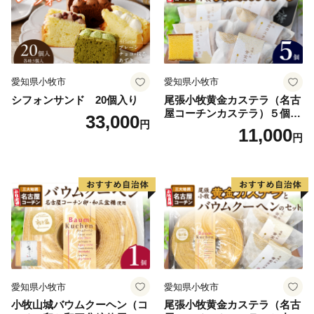
大な市域に点在しています。
愛知県小牧市
愛知県小牧市
シフォンサンド 20個入り
尾張小牧黄金カステラ（名古
屋コーチンカステラ）５個入
33,000
円
名古屋コーチン カステラ ザ
11,000
円
ラメ 常温 愛知県 小牧市 アン
プチベアやぐま
愛知県小牧市
愛知県小牧市
小牧山城バウムクーヘン（コ
尾張小牧黄金カステラ（名古