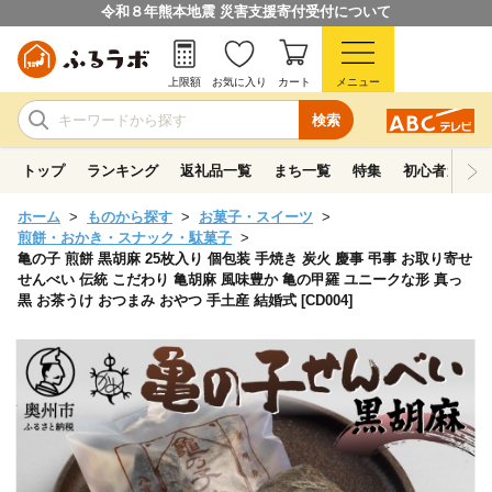
令和８年熊本地震 災害支援寄付受付について
上限額
お気に入り
カート
メニュー
検索
トップ
ランキング
返礼品一覧
まち一覧
特集
初心者ガイド
ホーム
ものから探す
お菓子・スイーツ
煎餅・おかき・スナック・駄菓子
亀の子 煎餅 黒胡麻 25枚入り 個包装 手焼き 炭火 慶事 弔事 お取り寄せ
せんべい 伝統 こだわり 亀胡麻 風味豊か 亀の甲羅 ユニークな形 真っ
黒 お茶うけ おつまみ おやつ 手土産 結婚式 [CD004]