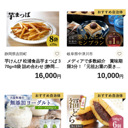
ースデー 贈り物 プレゼント
ム 北海道産アイスクリーム
誕生日 カップ 詰め合わせ バ
道産アイス 道産アイスクリ
ラエティ | バニラ チョコレー
ーム ギフト 詰合せ 詰め合わ
ト ストロベリー ピスタチオ
せ ふるさと納税 ）
バニラ＆クッキー ウベ 沖縄
紅イモ 塩ちんすこう 沖縄シ
ークヮーサー 沖縄黒糖 琉球
ロイヤルミルクティ 沖縄パ
イン
静岡県吉田町
岐阜県中津川市
芋けんぴ 松浦食品芋まつば 3
メディアで多数紹介 賞味期
70g×8袋 詰め合わせ [静岡伊
限3分！「元祖お重の栗きん
勢丹(松浦食品) 静岡県 吉田町
とんモンブラン」 【未来の
16,000
10,000
円
円
22424274] 芋ケンピ セット
ご褒美】スイーツ 栗 モンブ
小袋 個包装 小分け
ラン くりきんとん デザート
ご褒美 お取り寄せ くり お菓
子 菓子 F4N-2298