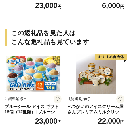
せ バウムクーヘン バーム
23,000
6,000
円
円
クーヘン おやつ おかし スイ
ーツ お菓子 個包装 詰め合わ
せ
この返礼品を見た人は
こんな返礼品も見ています
沖縄県浦添市
北海道別海町
ブルーシール アイス ギフト
べつかいのアイスクリーム屋
18個（12種類）| ブルーシー
さんプレミアムミルクリッチ
ルアイス ブルーシールアイ
12個（AP-01）（ 北海道アイ
23,000
22,000
円
円
スクリーム 着日指定可能 送
ス 北海道産アイス アイス ア
料無料 ジェラート 沖縄県 バ
イススイーツ アイスクリー