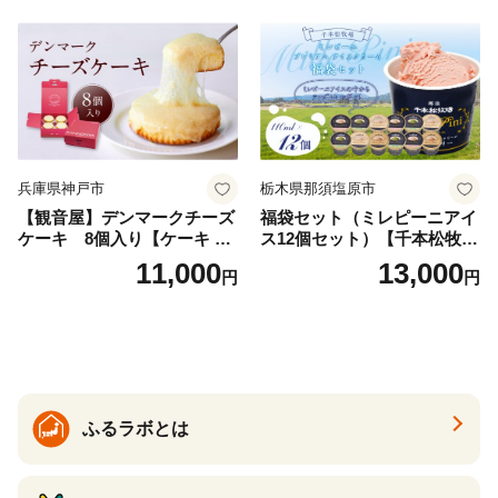
兵庫県神戸市
栃木県那須塩原市
【観音屋】デンマークチーズ
福袋セット（ミレピーニアイ
ケーキ 8個入り【ケーキ チ
ス12個セット）【千本松牧
ーズケーキ 人気スイーツ お
場】 ns025-014-12 【デザー
11,000
13,000
円
円
すすめスイーツ 神戸スイー
ト 詰め合わせ ギフト】
ツ 新感覚チーズケーキ おす
すめケーキ 兵庫県 神戸市 D0
910-17】
ふるラボとは