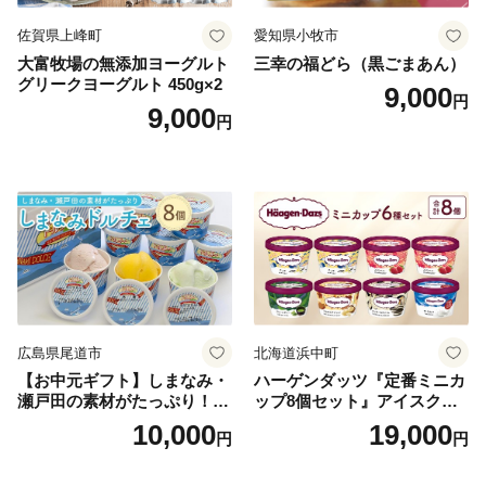
佐賀県上峰町
愛知県小牧市
大富牧場の無添加ヨーグルト
三幸の福どら（黒ごまあん）
グリークヨーグルト 450g×2
9,000
円
9,000
円
広島県尾道市
北海道浜中町
【お中元ギフト】しまなみ・
ハーゲンダッツ『定番ミニカ
瀬戸田の素材がたっぷり！ジ
ップ8個セット』アイスクリ
ェラート8個
ーム アイス スイーツ デザー
10,000
19,000
円
円
ト_H0016-104