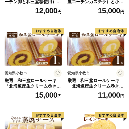
ーチン卵と和三盆糖使用）
屋コーチンカステラ）と小牧
名古屋コーチン バームクー
山城バウムクーヘン（コーチ
12,000
15,000
円
円
ヘン 和三盆 小牧銘菓 バウム
ン卵と和三盆糖使用）のセッ
クーヘン 常温 愛知県 小牧市
ト 名古屋コーチン カステ
アンプチベアやぐま
ラ ザラメ バームクーヘン 和
三盆 小牧銘菓 バウムクーヘ
ン 常温 愛知県 小牧市 アンプ
チベアやぐま
愛知県小牧市
愛知県小牧市
厳選 和三盆ロールケーキ
厳選 和三盆ロールケーキ
「北海道産生クリーム巻き」
「北海道産生クリーム巻き」
または「北海道産粒あん巻
または「北海道産粒あん巻
15,000
11,000
円
円
き」（サイズ：レギュラー）
き」（サイズ：ハーフ） 和
和三盆 北海道産生クリー
三盆 北海道産生クリーム 北
ム 北海道産粒あん 34cm 冷
海道産粒あん 17cm 冷凍 愛
凍 愛知県 小牧市 アンプチベ
知県 小牧市 アンプチベアや
アやぐま
ぐま