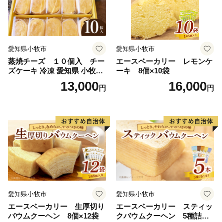
愛知県小牧市
愛知県小牧市
蒸焼チーズ １０個入 チー
エースベーカリー レモンケ
ズケーキ 冷凍 愛知県 小牧市
ーキ 8個×10袋
アンプチベアやぐま
13,000
16,000
円
円
愛知県小牧市
愛知県小牧市
エースベーカリー 生厚切り
エースベーカリー スティッ
バウムクーヘン 8個×12袋
クバウムクーヘン 5種詰合