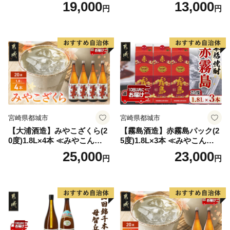
う100％使用）
変更品 飲み比べ セット 合計
19,000
13,000
円
円
2本 720ml×各1本 25度 焼酎
お酒 麦焼酎 芋焼酎
宮崎県都城市
宮崎県都城市
【大浦酒造】みやこざくら(2
【霧島酒造】赤霧島パック(2
0度)1.8L×4本 ≪みやこんじょ
5度)1.8L×3本 ≪みやこんじょ
特急便≫_AD-0771
特急便≫_23-07-K03P-1800-3
25,000
23,000
円
円
-Q