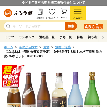
令和８年熊本地震 災害支援寄付受付について
上限額
お気に入り
カート
メニュー
検索
トップ
ランキング
返礼品一覧
まち一覧
特集
初心者ガイド
ホーム
ものから探す
お酒
焼酎・泡盛
【10/1(木)より寄附金額改定予定】【超特急便】828-1 本格芋焼酎 飲み
比べ6本セット KN031-009