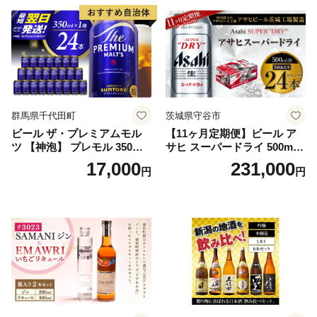
群馬県千代田町
茨城県守谷市
ビール ザ・プレミアムモル
【11ヶ月定期便】ビール ア
ツ 【神泡】 プレモル 350ml
サヒ スーパードライ 500ml 2
× 24本 サントリー〈天然水の
4本 1ケース×11ヶ月 | アサヒ
17,000
231,000
円
円
ビール工場〉群馬※沖縄・離
ビール 究極の辛口 酒 お酒 ア
島地域へのお届け不可
ルコール 生ビール Asahi ア
サヒビール スーパードライ s
uper dry 11回 缶ビール 缶 ギ
フト 内祝い 茨城県守谷市 送
料無料