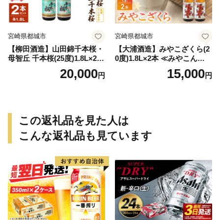
宮崎県都城市
宮崎県都城市
【柳田酒造】山田錦千本桜・
【大浦酒造】みやこざくら(2
母智丘 千本桜(25度)1.8L×2本
0度)1.8L×2本 ≪みやこんじょ
≪みやこんじょ特急便≫_AC
特急便≫_MJ-0771
20,000
15,000
円
円
-0751
この返礼品を見た人は
こんな返礼品も見ています