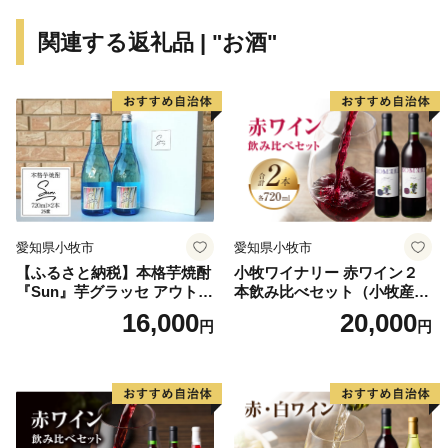
◆お盆期間中の配送について◆
関連する返礼品 | "お酒"
お盆の期間中は、返礼品の配送を控えさせていただきま
す。予めご了承ください。
ご不在の期間がある際はお申込み時に『備考欄』へご記
入いただきますようお願いいたします。
▼返礼品の配送をひかえさせていただく期間▼
2026年8月13日（木）～2026年8月16日（日）
愛知県小牧市
愛知県小牧市
【ふるさと納税】本格芋焼酎
小牧ワイナリー 赤ワイン２
ご寄附のお申し込みについては、お盆期間中も受付を行
『Sun』芋グラッセ アウトド
本飲み比べセット（小牧産ぶ
っております。
ア ソロキャンプ ベランピン
どう100％使用）
16,000
20,000
円
円
グ 巣ごもり 就労支援
※お盆期間中の配送は控えさせて頂きますが、若干前後
する場合がございますので予めご了承下さい。