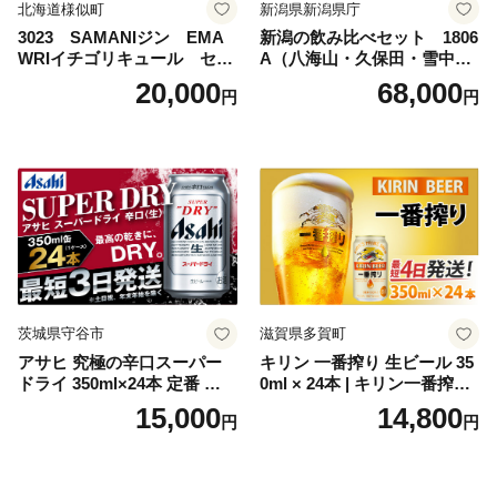
北海道様似町
新潟県新潟県庁
3023 SAMANIジン EMA
新潟の飲み比べセット 1806
WRIイチゴリキュール セッ
A（八海山・久保田・雪中
ト（箱入り）【大人の味 酒
梅・越乃寒梅・かたふね・千
20,000
68,000
円
円
お酒 洋酒 スピリッツ クラフ
代の光）
トジン 国産 sake SAKE gin
GIN liqueur LIQUEUR お酒
セット 詰め合わせ カクテル
ソーダ割り アルコール ロッ
ク ソーダ ジントニック 】
茨城県守谷市
滋賀県多賀町
アサヒ 究極の辛口スーパー
キリン 一番搾り 生ビール 35
ドライ 350ml×24本 定番 ビー
0ml × 24本 | キリン一番搾り
ル 缶ビール 酒 お酒 アルコー
キリンビール 一番搾り ビー
15,000
14,800
円
円
ル 辛口
ル 24缶 きりんいちばんしぼ
り キリン一番搾り びーる 1
ケース 24缶 24本 キリン一番
搾り KIRIN きりん 麒麟 キリ