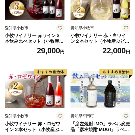
愛知県小牧市
愛知県小牧市
小牧ワイナリー 赤ワイン３
小牧ワイナリー 赤・白ワイ
本飲み比べセット（小牧産ぶ
ン２本セット（小牧産ぶどう
どう100％使用）
100％使用）
29,000
22,000
円
円
愛知県小牧市
愛知県幸田町
小牧ワイナリー 赤・ロゼワ
「彦左焼酎 IMO」ラベル変更
イン２本セット（小牧産ぶど
品「彦左焼酎 MUGI」ラベル