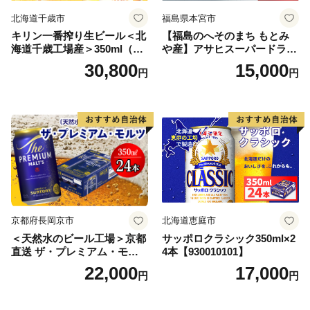
北海道千歳市
福島県本宮市
キリン一番搾り生ビール＜北
【福島のへそのまち もとみ
海道千歳工場産＞350ml（24
や産】アサヒスーパードライ
本） 2ケース
350ml×24本 合計8.4L 1ケー
30,800
15,000
円
円
ス アルコール度数5% 缶ビー
ル お酒 ビール アサヒ スーパ
ードライ super dry 24缶 辛
口 送料無料 カメイ 本宮市
【07214-0206】
京都府長岡京市
北海道恵庭市
＜天然水のビール工場＞京都
サッポロクラシック350ml×2
直送 ザ・プレミアム・モル
4本【930010101】
ツ 350ml×24本 プレモル [149
22,000
17,000
円
円
5]