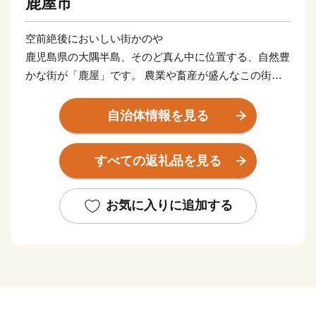
鹿屋市
空前絶後においしい街かのや
鹿児島県の大隅半島、そのど真ん中に位置する、自然豊
かな街が「鹿屋」です。 農業や畜産が盛んなこの街
は、日本一の和牛、生産量日本一の鹿児島うなぎなど、
「おいしい」ふるさと納税の返礼品があります。 ま
自治体情報を見る
た、その暮らしやすさから、人口10万人以上の街で合計
特殊出生率１位、学校や病院も充実しているなど、暮ら
すべての返礼品を見る
す場所としても、おいしい街です。 そんな豊かな自然
のなかで、ゆっくり、じっくり育てられた、黒毛和牛や
黒豚を中心とした農畜産物をお礼の特産品として提供い
お気に入りに追加する
たします。
___________________________________________________