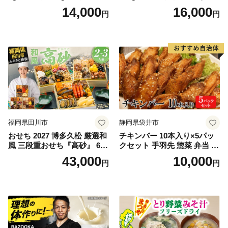
ほぐし サケフレーク シャケ
菜 牛たん 一人暮らし 冷凍】
14,000
16,000
円
円
フレーク 鮭フレーク
福岡県田川市
静岡県袋井市
おせち 2027 博多久松 厳選和
チキンバー 10本入り×5パッ
風 三段重おせち『高砂』 6.5
クセット 手羽先 惣菜 弁当 お
寸 3段重 2～3人前 おせち料
かず お酒 おつまみ ギフト キ
43,000
10,000
円
円
理 重箱 お正月 冷凍おせち 縁
ャンプ アウトドア キャンプ
起物 祝箸付 福岡 お節 オセチ
飯 保存食 非常食 鶏肉 肉 お
oseti osechi お祝い 迎春おせ
肉 鶏 人気 厳選 静岡県袋井市
ち 本格おせち おせち予約 年
末 年始 お取り寄せ 新春 贅沢
おせち こだわりおせち 惣菜
老舗おせち ふるさと納税お