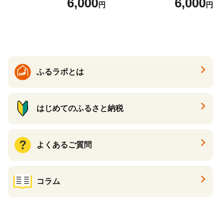
6,000
6,000
円
円
詰合せ クラムチャウダー チ
ト スープ プロテイン たんぱ
ゲ コーン ポタージュ トマト
く質 食物繊維 食品 F20E-799
温活 ダイエット 美容 プロテ
イン 食品 F20E-809
ふるラボとは
はじめてのふるさと納税
よくあるご質問
コラム