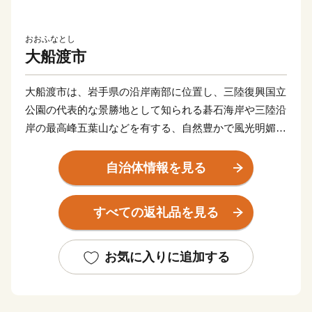
おおふなとし
大船渡市
大船渡市は、岩手県の沿岸南部に位置し、三陸復興国立
公園の代表的な景勝地として知られる碁石海岸や三陸沿
岸の最高峰五葉山などを有する、自然豊かで風光明媚な
まちです。
夏は涼しく、また、冬にはほとんど積雪が見られず、比
自治体情報を見る
較的温暖な心地の良いまちで、交通・物流基盤の強化
や、水産業・窯業をはじめとする地場産業の振興などに
すべての返礼品を見る
より、三陸沿岸地域の拠点都市として発展してきまし
た。
このような中、平成23年3月11日の東日本大震災によ
お気に入りに追加する
り、今までに経験したことのない甚大な被害に遭いまし
たが、この類を見ない災害を乗り越え、市民一人ひとり
が幸せを感じ、誇りを持てるまちとして再生するため、