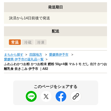
発送期日
決済から14日前後で発送
配送
常温
冷蔵
冷凍
まちから探す
四国地方
愛媛県伊予市
愛媛県 伊予市の返礼品一覧
ふわふわかつお粉 かつお粉末 鰹粉 50g×4個 マルトモ だし 出汁 かつお
離乳食 炊きこみ 伊予市 ｜A82
このページをシェアする