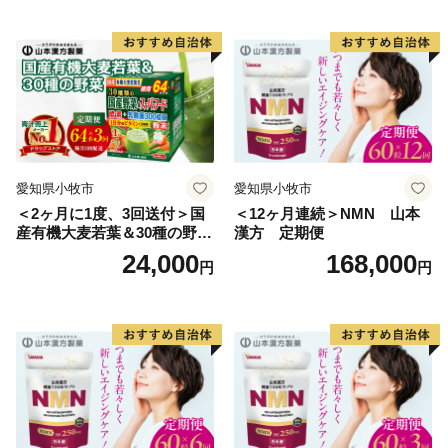
シなどの様々な魚介類が水揚げされています。双海町に
は恋人の聖地として知られる双海シーサイド公園、海に
最も近い駅として知られ、度々テレビで紹介される有名
観光地となった下灘駅があり、夏を中心として多くの方
でにぎわっています。
三者三様の風土、文化が融和する伊予市にぜひ一度お越
愛知県小牧市
愛知県小牧市
しください。
＜2ヶ月に1度、3回送付＞国
＜12ヶ月連続＞NMN 山本
産有機大麦若葉＆30種の野
漢方 定期便
菜 山本漢方 定期便
24,000
168,000
円
円