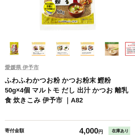
愛媛県 伊予市
ふわふわかつお粉 かつお粉末 鰹粉
50g×4個 マルトモ だし 出汁 かつお 離乳
食 炊きこみ 伊予市 ｜A82
4,000
寄付金額
在庫あり
円