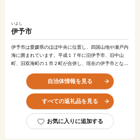
いよし
伊予市
伊予市は愛媛県のほぼ中央に位置し、四国山地や瀬戸内
海に囲まれています。平成１７年に旧伊予市、旧中山
町、旧双海町の１市２町が合併し、現在の伊予市となり
ました。県庁所在地の松山市からも近く、松山空港から
車で２５分ほど。アクセスも良く住みやすいまちです。
自治体情報を見る
伊予市の中心地郡中（ぐんちゅう）は商人の町として栄
すべての返礼品を見る
え、大手の鰹節企業の工場や、小さな乾物商店までそろ
う出汁文化のまちです。８月に開催される伊予彩（いよ
さい）まつりでは県下でも有数の規模の花火大会が行わ
お気に入りに追加する
れ、多くの人でにぎわいます。郡中から少し離れた山沿
いでは、稲作や果樹栽培が盛んです。柑橘はもちろん、