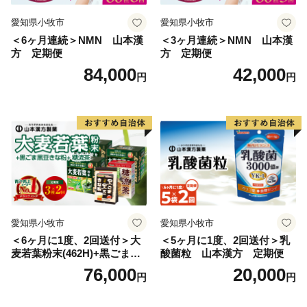
愛知県小牧市
愛知県小牧市
＜6ヶ月連続＞NMN 山本漢
＜3ヶ月連続＞NMN 山本漢
方 定期便
方 定期便
84,000
42,000
円
円
愛知県小牧市
愛知県小牧市
＜6ヶ月に1度、2回送付＞大
＜5ヶ月に1度、2回送付＞乳
麦若葉粉末(462H)+黒ごま黒
酸菌粒 山本漢方 定期便
豆きな粉+ 糖流茶 山本漢
76,000
20,000
円
円
方 定期便