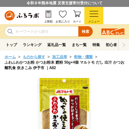
令和８年熊本地震 災害支援寄付受付について
上限額
お気に入り
カート
メニュー
検索
トップ
ランキング
返礼品一覧
まち一覧
特集
初心者ガイド
ホーム
ものから探す
加工品等
乾物・燻製
ふわふわかつお粉 かつお粉末 鰹粉 50g×4個 マルトモ だし 出汁 かつお
離乳食 炊きこみ 伊予市 ｜A82