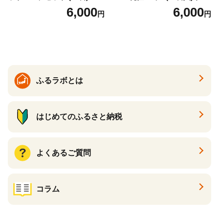
分け スープ 食べ比べ セット
ムチャウダー 豆乳 ダイエッ
6,000
6,000
円
円
詰合せ クラムチャウダー チ
ト スープ プロテイン たんぱ
ゲ コーン ポタージュ トマト
く質 食物繊維 食品 F20E-799
温活 ダイエット 美容 プロテ
イン 食品 F20E-809
ふるラボとは
はじめてのふるさと納税
よくあるご質問
コラム