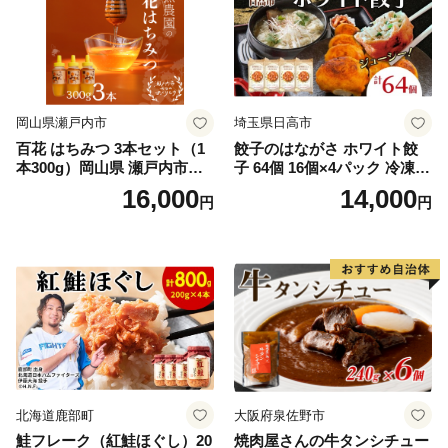
岡山県瀬戸内市
埼玉県日高市
百花 はちみつ 3本セット（1
餃子のはながさ ホワイト餃
本300g）岡山県 瀬戸内市産
子 64個 16個×4パック 冷凍
石黒農園 ヨーグルト パン 砂
中華 点心 B級グルメ ご当地
16,000
14,000
円
円
糖の代わり 香り高い いい香
野菜 おつまみ おかず 簡単調
り 季節の花の蜜 トンガリ容
理 時短 リピート 保存 豚肉
器入り
特製 ポーク 大きめ ジューシ
ー ギフト お取り寄せ 日高市
北海道鹿部町
大阪府泉佐野市
鮭フレーク（紅鮭ほぐし）20
焼肉屋さんの牛タンシチュー