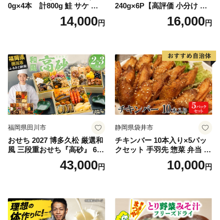
0g×4本 計800g 鮭 サケ 鮭
240g×6P【高評価 小分け 惣
ほぐし サケフレーク シャケ
菜 牛たん 一人暮らし 冷凍】
14,000
16,000
円
円
フレーク 鮭フレーク
福岡県田川市
静岡県袋井市
おせち 2027 博多久松 厳選和
チキンバー 10本入り×5パッ
風 三段重おせち『高砂』 6.5
クセット 手羽先 惣菜 弁当 お
寸 3段重 2～3人前 おせち料
かず お酒 おつまみ ギフト キ
43,000
10,000
円
円
理 重箱 お正月 冷凍おせち 縁
ャンプ アウトドア キャンプ
起物 祝箸付 福岡 お節 オセチ
飯 保存食 非常食 鶏肉 肉 お
oseti osechi お祝い 迎春おせ
肉 鶏 人気 厳選 静岡県袋井市
ち 本格おせち おせち予約 年
末 年始 お取り寄せ 新春 贅沢
おせち こだわりおせち 惣菜