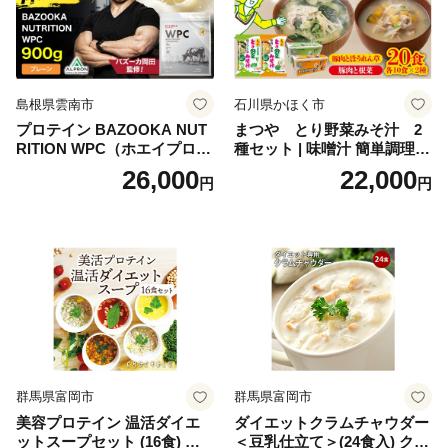
老舗おせち ふるさと納税お
せち 御節 お節料理 正月 調理
不要 おせち料理2027
島根県雲南市
石川県かほく市
プロテイン BAZOOKA NUT
まつや とり野菜みそ汁 2
RITION WPC（ホエイプロテ
種セット | 味噌汁 簡単調理
イン）＜プレーン＞ 900g｜
お味噌 おみそ みそ とり野菜
26,000
22,000
円
円
バズーカ岡田監修・植物由来
時短料理 時短ごはん ご当地
の甘味料使用・国内製造 島
フリーズドライ
根県雲南市/株式会社アルプ
ロン [AIEN005]
群馬県富岡市
群馬県富岡市
美容プロテイン 温活ダイエ
ダイエットクラムチャウダー
ットスープセット (16食) 小
＜豆乳仕立て＞(24食入) クラ