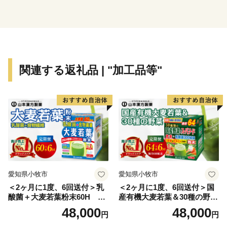
キウイフルーツやびわの産地として知られています。
伊予市の南部にあたる中山町はのどかな里山の恵み豊か
なまちです。農林業が盛んで栗を中心として様々な作物
が栽培されています。特に栗の産地としては有名で、か
関連する返礼品 | "加工品等"
つては三代将軍徳川家光公に献上され、大変称賛された
ことが記録に残っています。中山町の栗の中で、厳しい
基準をクリアしたものが中山栗と呼ばれ、日本三大栗の
一つに数えられています。また、山里の静かで集中でき
る環境の中、手作りの工芸品や加工食品が製造されてお
り、職人たちが住む「クラフト」のまちです。
伊予市の西部の海岸線沿いを中心に広がる双海町は、
愛知県小牧市
愛知県小牧市
「しずむ夕日が立ち止まる町」として、伊予灘に沈む美
＜2ヶ月に1度、6回送付＞乳
＜2ヶ月に1度、6回送付＞国
しい夕日を活かしたまちづくりに取り組んできました。
酸菌＋大麦若葉粉末60H 山
産有機大麦若葉＆30種の野
水産業が盛んな地域で、中でも下灘漁港で水揚げされる
本漢方 定期便
菜 山本漢方 定期便
48,000
48,000
円
円
ハモが有名です。他にタイ、サワラ、マナガツオ、イワ