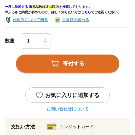
一度に決済する
返礼品数は３つ以内
を推奨しております。
🔰ふるさと納税が初めての方、詳しく知りたい方は
こちら
でご確認ください。
仕組みについて知る
上限額を調べる
数量
寄付する
お気に入りに追加する
お問い合わせについて
支払い方法
クレジットカード