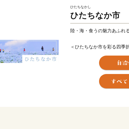
ひたちなかし
ひたちなか市
陸・海・食うの魅力あふれ
＜ひたちなか市を彩る四季
ひたちなか市は茨城県の中
れる頃、国営ひたち海浜公
カラフルで可愛らしいチュ
い！世界の絶景』と評され
モフィラが見頃を迎え、大
現す新緑のコキアは、秋に
し、10月頃には『紅葉コキ
す。その他、市内の馬渡は
うぶが咲き誇り、白と紫の
を感じさせてくれています