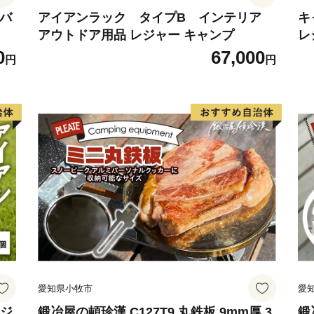
選出されています。また、勝
納バ
アイアンラック タイプB インテリア
キ
アウトドア用品 レジャー キャンプ
レ
後、国営ひたち海浜公園前
徳
0
67,000
は、それぞれの地域の魅力
円
円
っており、2015年度グッ
トロな雰囲気と広大なお芋畑
ショートトリップを楽しむ
愛知県小牧市
愛
レジ
鍛冶屋の頓珍漢 C127T9 丸鉄板 9mm厚 3
鍛