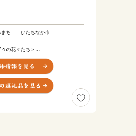
るまち ひたちなか市
折々の花々たち＞
央部、県都水戸市に隣接。暖かな春が訪
園では、香り高く色鮮やかなスイセン、
ーリップ、そして、『死ぬまでに行きた
空の青・海の青のハーモニーが美しいネ
勢の観光客で賑わいます。夏に突如姿を
かけて赤と緑のグラデーションを表現
ア』として一面を真っ赤に染め上げま
にわ公園では、毎年6月に美しい花しょ
涼しげな花景色は、来園者に初夏の訪れ
。