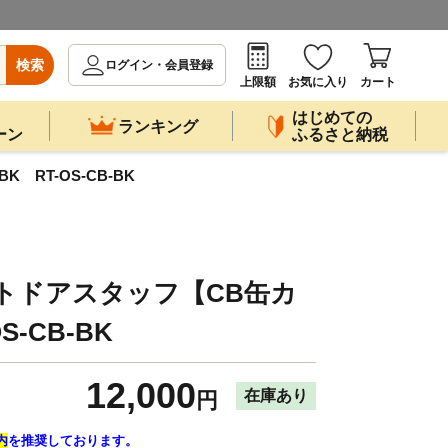
検索
ログイン・会員登録
上限額
お気に入り
カート
はじめての
ランキング
ーン
ふるさと納税
RT-OS-CB-BK
トドアスタッフ【CB缶カ
S-CB-BK
12,000
在庫あり
円
内
を推奨しております。