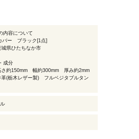
の内容について
カバー ブラック[1点]
茨城県ひたちなか市
・成分
高さ約150mm 幅約300mm 厚み約2mm
牛革(栃木レザー製) フルベジタブルタン
ル