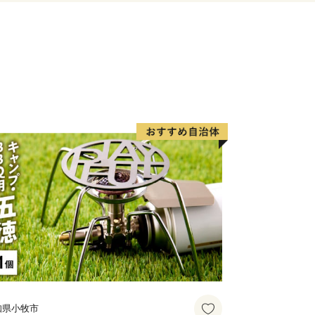
付いた“食”を味わう＞
市に訪れたのなら、必ず食べたい海の
は、旬の魚介類や近海で採れる地魚が
から年間100万人以上の観光客が訪れ
お寿司や新鮮な海の幸が盛りだくさんの
いただけます。その他、たこの加工生産
産加工会社では様々な商品の製造、オリ
行われています。また、日本屈指の生産
添加のヘルシースイーツとして子供から
ちなか市ソウルフードです。
＞
大正２年（1913年）に運行を開始し
り、地域を象徴する存在として地元民に
ラガール」をはじめ、ドラマ・CM等の
く起用されており、中でも、那珂湊駅は
知県小牧市
木造駅舎が魅力的で「関東の駅百選」に