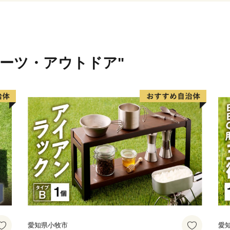
＜豊富な海の幸と、地域に根
太平洋に面するひたちなか
幸。 那珂湊おさかな市場で
豊富に揃う魚市場で、県内外
ポーツ・アウトドア"
ます。大きなネタが魅力の
海鮮丼を心ゆくまでご堪能
量日本一を誇り、多数の水
ジナル商品の開発が盛んに
量を誇る「ほしいも」は無
大人まで皆に愛されるひた
＜ひたちなか海浜鉄道湊線
ひたちなか海浜鉄道湊線は、
た歴史あるローカル線であ
愛されています。映画「フ
ロケーションとしても数多
愛知県小牧市
愛
築100年を超えた趣のある