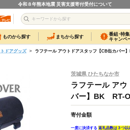
令和８年熊本地震 災害支援寄付受付について
番組･特集
ものから探す
まちから探す
キャンペ
ウトドアグッズ
ラフテール アウトドアスタッフ【CB缶カバー】BK 
茨城県 ひたちなか市
ラフテール アウ
バー】BK RT-O
寄付金額
一度に決済する
返礼品数は３つ以