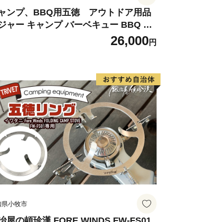
田駅から阿字ヶ浦駅まで計10駅（今
ャンプ、BBQ用五徳 アウトドア用品
ジャー キャンプ バーベキュー BBQ 五
まで延伸予定）に設置されている駅名標
26,000
が一目で伝わるユニークなデザインとな
円
ドデザイン賞を受賞しました。列車のレ
や田園風景を眺めながら、14.3ｋｍの
ことができます。
知県小牧市
冶屋の頓珍漢 FORE WINDS FW-FS01