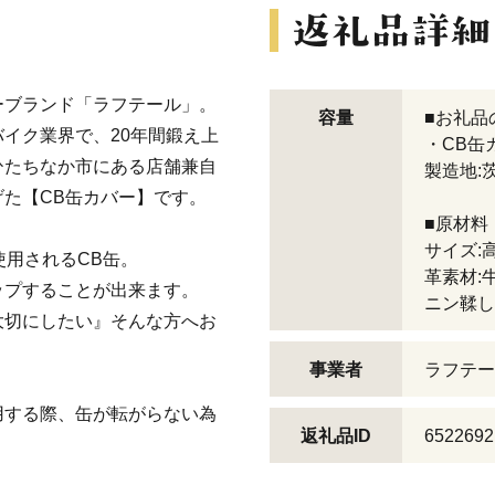
ーブランド「ラフテール」。
容量
■お礼品
イク業界で、20年間鍛え上
・CB缶
ひたちなか市にある店舗兼自
製造地:
た【CB缶カバー】です。
■原材料
サイズ:
使用されるCB缶。
革素材:
ップすることが出来ます。
ニン鞣し
大切にしたい』そんな方へお
事業者
ラフテー
用する際、缶が転がらない為
返礼品ID
6522692