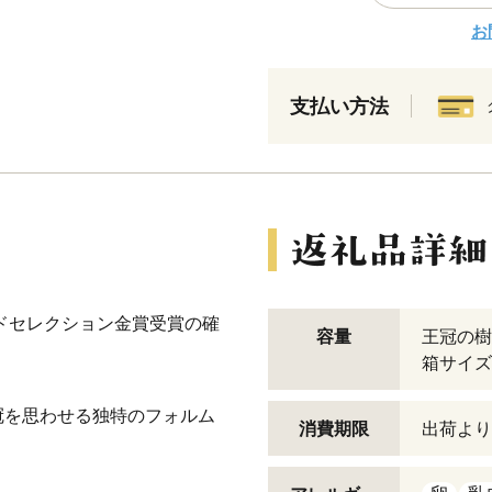
お
支払い方法
ンドセレクション金賞受賞の確
容量
王冠の樹
。
箱サイズ：約
冠を思わせる独特のフォルム
消費期限
出荷より