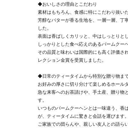
◆おいしさの理由とこだわり
素材はもちろん、食感に特にこだわり抜い
芳醇なバターが香る生地を、一層一層、丁
した。
表面は香ばしくカリッと、中はしっとりと
しっかりとした食べ応えのあるバームクー
その品質と味わいは国際的にも高く評価され
レクション金賞を受賞しました。
◆日常のティータイムから特別な贈り物ま
お好みの厚さに切り分けて楽しめるホール
急な来客へのお茶請けや、手土産、贈り物
す。
いつものバームクーヘンとは一味違う、香
が、ティータイムに驚きと会話を運びます
ご家族での団らんや、親しい友人との語ら