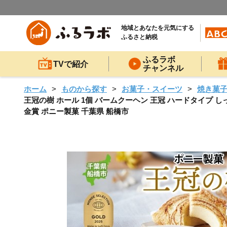
地域とあなたを元気にする
ふるさと納税
ふるラボ
TVで紹介
チャンネル
ホーム
ものから探す
お菓子・スイーツ
焼き菓
王冠の樹 ホール 1個 バームクーヘン 王冠 ハードタイプ し
金賞 ポニー製菓 千葉県 船橋市