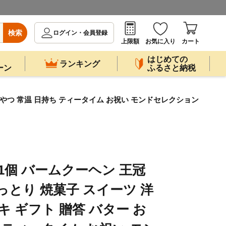
検索
ログイン・会員登録
上限額
お気に入り
カート
はじめての
ランキング
ーン
ふるさと納税
 おやつ 常温 日持ち ティータイム お祝い モンドセレクション
1個 バームクーヘン 王冠
っとり 焼菓子 スイーツ 洋
キ ギフト 贈答 バター お