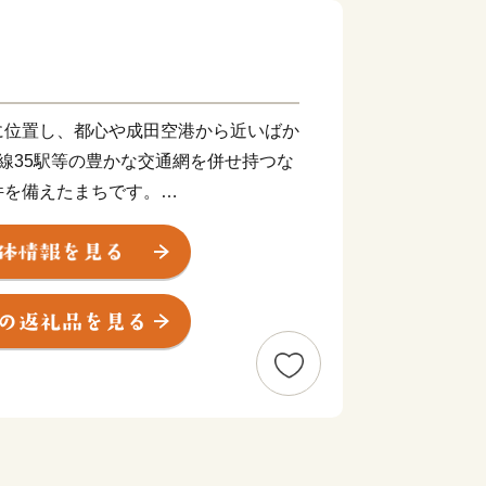
に位置し、都心や成田空港から近いばか
線35駅等の豊かな交通網を併せ持つな
件を備えたまちです。
る佐倉街道の宿場町として栄え、昭和
船橋町、葛飾町、八栄村、法典村、塚田
」が誕生しました。
5万人を擁する都市に発展していま