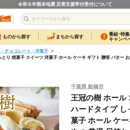
令和８年熊本地震 災害支援寄付受付について
番組･特集
ものから探す
まちから探す
キャンペ
子・チョコレート・洋菓子
っとり 焼菓子 スイーツ 洋菓子 ホール ケーキ ギフト 贈答 バター
千葉県 船橋市
王冠の樹 ホール 
ハードタイプ し
菓子 ホール ケー