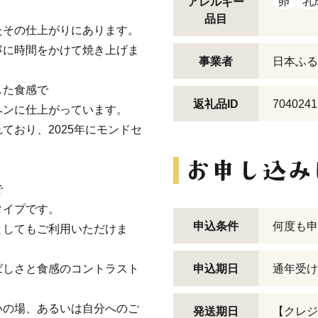
卵
乳
アレルギー
品目
たその仕上がりにあります。
寧に時間をかけて焼き上げま
事業者
日本ふる
した食感で
返礼品ID
7040241
ヘンに仕上がっています。
ており、2025年にモンドセ
で
タイプです。
申込条件
何度も申
としてもご利用いただけま
ばしさと食感のコントラスト
申込期日
通年受け
。
いの場、あるいは自分へのご
発送期日
【クレジ