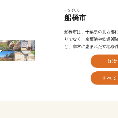
ふなばしし
船橋市
船橋市は、千葉県の北西部
りでなく、京葉港や鉄道9路
ど、非常に恵まれた立地条
かつては、成田山に参拝す
12年4月1日に2町3村（
村）が合併して、「船橋市
現在、中核市最大の人口約6
す。