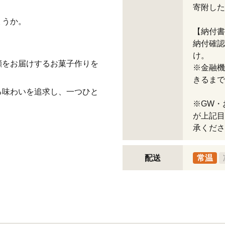
寄附した
ょうか。
【納付書
納付確認
け。
顔をお届けするお菓子作りを
※金融機
きるまで
る味わいを追求し、一つひと
※GW・
が上記目
承くださ
配送
常温