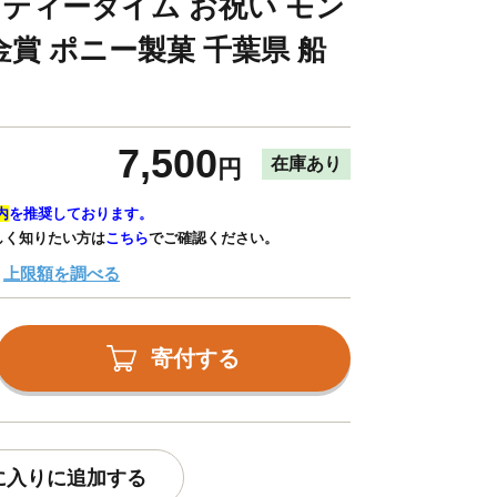
 ティータイム お祝い モン
賞 ポニー製菓 千葉県 船
7,500
在庫あり
円
内
を推奨しております。
しく知りたい方は
こちら
でご確認ください。
上限額を調べる
寄付する
に入りに追加する