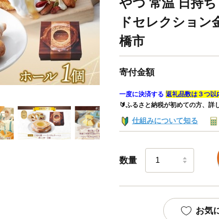
やつ 常温 日持ち
ドセレクション金
橋市
寄付金額
一度に決済する
返礼品数は３つ以
🔰ふるさと納税が初めての方、詳
仕組みについて知る
数量
お気