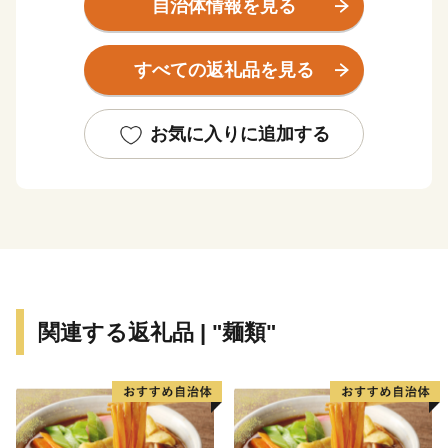
自治体情報を見る
【決済方法について】
お申し込みはクレジットカードのみの受付となっており
すべての返礼品を見る
ます。
VISA、MasterCard、JCB、アメリカン・エキスプレス
（AMEX）、ダイナーズクラブカードが利用可能です。
お気に入りに追加する
寄附お申込み入金後のお礼品変更、返品、交換はできま
せん。
【ご注意】
※寄附につきましては、年度内の回数制限は現在設けて
おりません。
※お礼の品在庫状況により、お届けには1～2ヶ月程度か
関連する返礼品 | "麺類"
かることがあります。
※特典の送付は、志免町外にお住まいの方に限らせてい
ただきます。
※お礼の品の写真はイメージです。