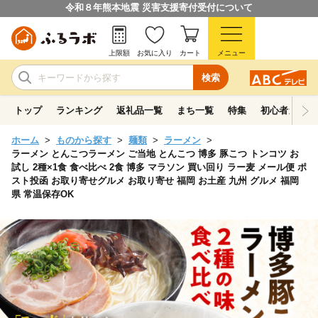
令和８年熊本地震 災害支援寄付受付について
上限額
お気に入り
カート
メニュー
検索
トップ
ランキング
返礼品一覧
まち一覧
特集
初心者ガイド
ホーム
ものから探す
麺類
ラーメン
ラーメン とんこつラーメン ご当地 とんこつ 博多 豚こつ トンコツ お
試し 2種×1食 食べ比べ 2食 博多 マラソン 買い回り ラー麦 メール便 ポ
スト投函 お取り寄せグルメ お取り寄せ 福岡 お土産 九州 グルメ 福岡
県 常温保存OK