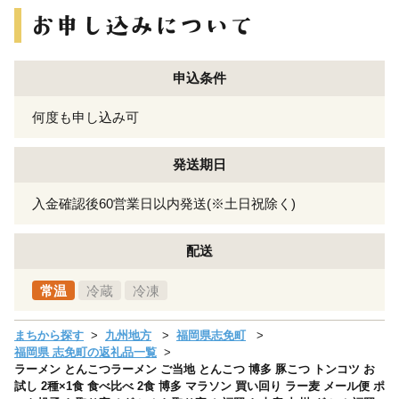
申込条件
何度も申し込み可
発送期日
入金確認後60営業日以内発送(※土日祝除く)
配送
常温
冷蔵
冷凍
まちから探す
九州地方
福岡県志免町
福岡県 志免町の返礼品一覧
ラーメン とんこつラーメン ご当地 とんこつ 博多 豚こつ トンコツ お
試し 2種×1食 食べ比べ 2食 博多 マラソン 買い回り ラー麦 メール便 ポ