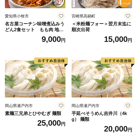
愛知県小牧市
宮崎県高鍋町
名古屋コーチン味噌煮込みう
＜米粉麺フォー＞翌月末迄に
どん2食セット もも肉 地鶏
順次出荷
味噌うどん
9,000
15,000
円
円
岡山県瀬戸内市
岡山県瀬戸内市
素麺三兄弟とひやむぎ 麺類
手延べそうめん吉井川（4k
g） 麺類
25,000
円
20,000
円