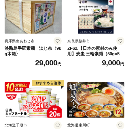
兵庫県南あわじ市
奈良県桜井市
淡路島手延素麺 淡じ糸〈9k
ZI-62.【日本の素材のみ使
g木箱〉
用】麦坐 三輪素麺（50g×5束
×4袋）
29,000
9,000
円
円
北海道千歳市
北海道東川町