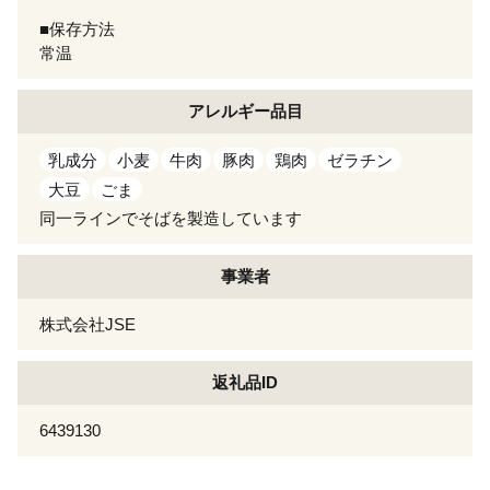
■保存方法
常温
アレルギー
品目
乳成分
小麦
牛肉
豚肉
鶏肉
ゼラチン
大豆
ごま
同一ラインでそばを製造しています
事業者
株式会社JSE
返礼品ID
6439130