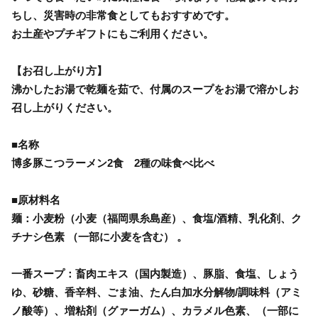
ちし、災害時の非常食としてもおすすめです。
お土産やプチギフトにもご利用ください。
【お召し上がり方】
沸かしたお湯で乾麺を茹で、付属のスープをお湯で溶かしお
召し上がりください。
■名称
博多豚こつラーメン2食 2種の味食べ比べ
■原材料名
麺：小麦粉（小麦（福岡県糸島産）、食塩/酒精、乳化剤、ク
チナシ色素 （一部に小麦を含む） 。
一番スープ：畜肉エキス（国内製造）、豚脂、食塩、しょう
ゆ、砂糖、香辛料、ごま油、たん白加水分解物/調味料（アミ
ノ酸等）、増粘剤（グァーガム）、カラメル色素、（一部に