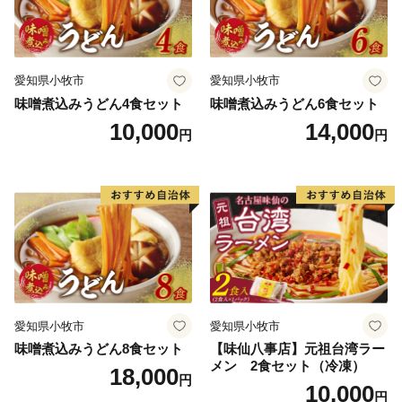
＜問い合わせ・担当部署＞
「志免町おうえん寄附金」についてのご不明点などがあ
れば下記にお問い合わせください。
愛知県小牧市
愛知県小牧市
志免町は、ふるさと納税に関する業務を有限会社久松に
味噌煮込みうどん4食セット
味噌煮込みうどん6食セット
委託しております。
10,000
14,000
円
円
【問い合わせ先】
志免町ふるさと納税運営窓口
メール：furusato-shime@hakata-hisamatsu.net
電話番号：092-710-5439
※受付時間：午前10時～午後5時（土・日・祝除く）
【担当部署】
志免町役場 ふるさと納税担当
愛知県小牧市
愛知県小牧市
〒811-2292 福岡県糟屋郡志免町志免中央1丁目1-1
味噌煮込みうどん8食セット
【味仙八事店】元祖台湾ラー
メン 2食セット（冷凍）
電話番号：092-935-1854
18,000
円
10,000
円