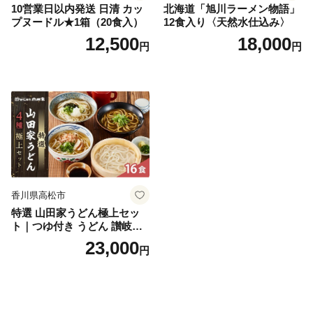
10営業日以内発送 日清 カッ
北海道「旭川ラーメン物語」
プヌードル★1箱（20食入）
12食入り〈天然水仕込み〉
12,500
18,000
円
円
香川県高松市
特選 山田家うどん極上セッ
ト｜つゆ付き うどん 讃岐う
どん さぬきうどん 生麵 うど
23,000
円
んセット カレーうどん 生う
どん 食べ比べ 麺 麺類 ギフト
香川 香川県 高松