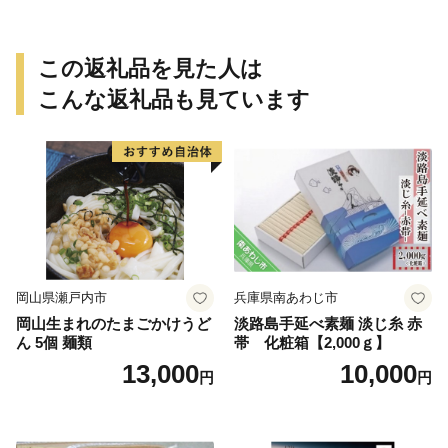
この返礼品を見た人は
こんな返礼品も見ています
岡山県瀬戸内市
兵庫県南あわじ市
岡山生まれのたまごかけうど
淡路島手延べ素麺 淡じ糸 赤
ん 5個 麺類
帯 化粧箱【2,000ｇ】
13,000
10,000
円
円