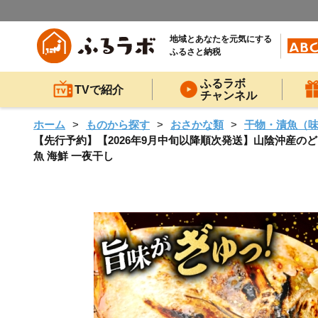
地域とあなたを元気にする
ふるさと納税
ふるラボ
TVで紹介
チャンネル
ホーム
ものから探す
おさかな類
干物・漬魚（
【先行予約】【2026年9月中旬以降順次発送】山陰沖産のどぐろ一
魚 海鮮 一夜干し