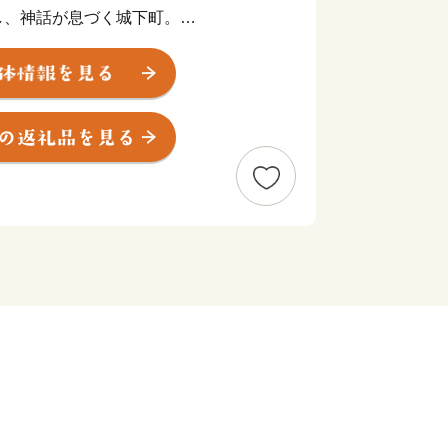
し、神話が息づく城下町。
不昧公の時代から、人々はお茶に親し
です。