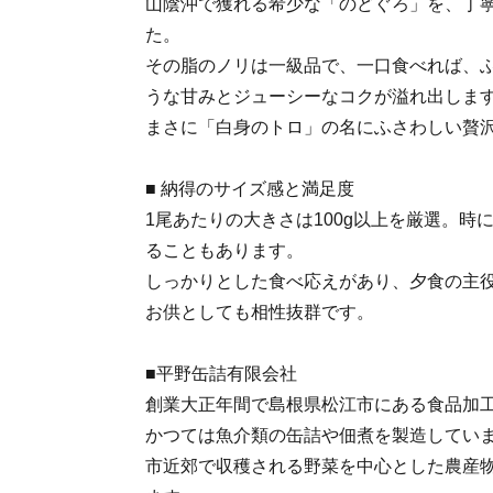
山陰沖で獲れる希少な「のどぐろ」を、丁
た。
その脂のノリは一級品で、一口食べれば、
うな甘みとジューシーなコクが溢れ出しま
まさに「白身のトロ」の名にふさわしい贅
■ 納得のサイズ感と満足度
1尾あたりの大きさは100g以上を厳選。時
ることもあります。
しっかりとした食べ応えがあり、夕食の主
お供としても相性抜群です。
■平野缶詰有限会社
創業大正年間で島根県松江市にある食品加
かつては魚介類の缶詰や佃煮を製造してい
市近郊で収穫される野菜を中心とした農産