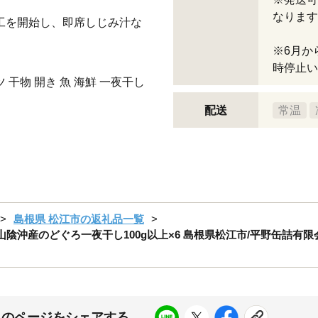
なります
加工を開始し、即席しじみ汁な
※6月か
時停止い
 干物 開き 魚 海鮮 一夜干し
配送
常温
島根県 松江市の返礼品一覧
沖産のどぐろ一夜干し100g以上×6 島根県松江市/平野缶詰有限会社 [
このページをシェアする