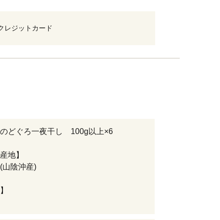
クレジットカード
のどぐろ一夜干し 100g以上×6
産地】
(山陰沖産)
】