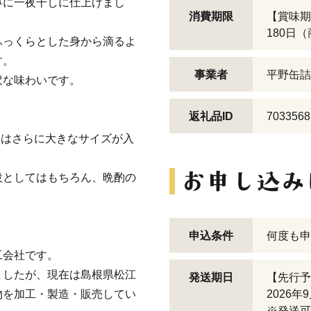
寧に一夜干しに仕上げまし
消費期限
【賞味期
180日
ふっくらとした身から滴るよ
す。
事業者
平野缶詰
沢な味わいです。
返礼品ID
7033568
にはさらに大きなサイズが入
役としてはもちろん、晩酌の
申込条件
何度も申
工会社です。
ましたが、現在は島根県松江
発送期日
【先行予
物を加工・製造・販売してい
2026
※発送可