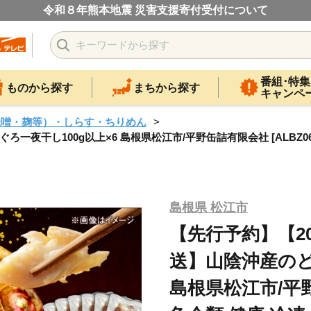
令和８年熊本地震 災害支援寄付受付について
番組･特集
ものから探す
まちから探す
キャンペ
味噌・麹等）・しらす・ちりめん
夜干し100g以上×6 島根県松江市/平野缶詰有限会社 [ALBZ06
島根県 松江市
【先行予約】【2
送】山陰沖産のど
島根県松江市/平野缶