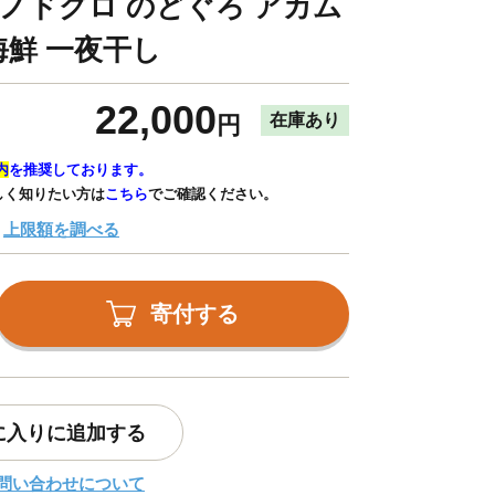
 ノドグロ のどぐろ アカム
 海鮮 一夜干し
22,000
在庫あり
円
内
を推奨しております。
しく知りたい方は
こちら
でご確認ください。
上限額を調べる
寄付する
に入りに追加する
問い合わせについて