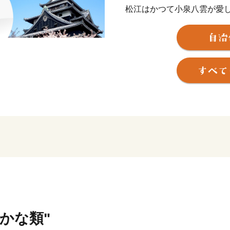
松江はかつて小泉八雲が愛
茶人としても知られる松平
み、文化、スポーツも盛ん
さかな類"