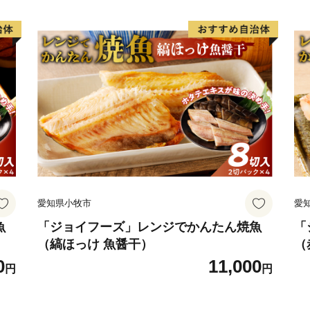
愛知県小牧市
愛
魚
「ジョイフーズ」レンジでかんたん焼魚
「
（縞ほっけ 魚醤干）
（
0
11,000
円
円