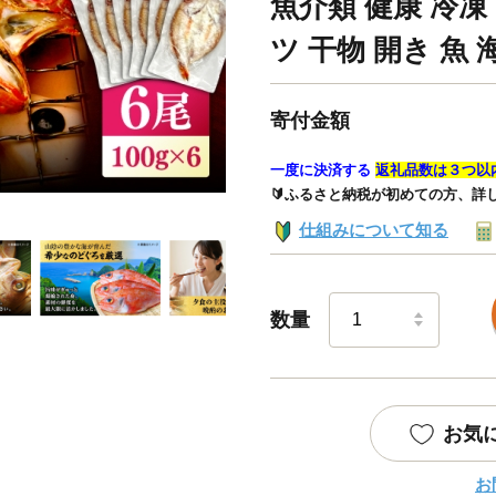
魚介類 健康 冷凍
ツ 干物 開き 魚
寄付金額
一度に決済する
返礼品数は３つ以
🔰ふるさと納税が初めての方、詳
仕組みについて知る
数量
お気
お