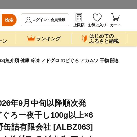
検索
ログイン・会員登録
上限額
お気に入り
カート
はじめての
ランキング
ーン
ふるさと納税
3]魚介類 健康 冷凍 ノドグロ のどぐろ アカムツ 干物 開き
026年9月中旬以降順次発
ぐろ一夜干し100g以上×6
詰有限会社 [ALBZ063]