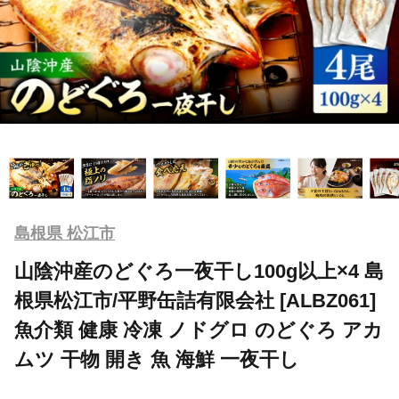
島根県 松江市
山陰沖産のどぐろ一夜干し100g以上×4 島
根県松江市/平野缶詰有限会社 [ALBZ061]
魚介類 健康 冷凍 ノドグロ のどぐろ アカ
ムツ 干物 開き 魚 海鮮 一夜干し