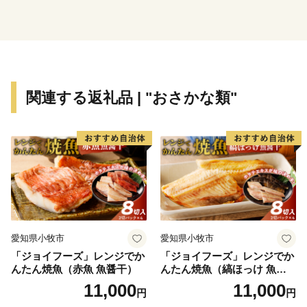
関連する返礼品 | "おさかな類"
愛知県小牧市
愛知県小牧市
「ジョイフーズ」レンジでか
「ジョイフーズ」レンジでか
んたん焼魚（赤魚 魚醤干）
んたん焼魚（縞ほっけ 魚醤
干）
11,000
11,000
円
円