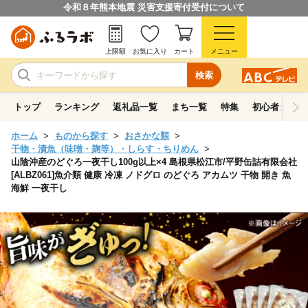
令和８年熊本地震 災害支援寄付受付について
上限額
お気に入り
カート
メニュー
検索
トップ
ランキング
返礼品一覧
まち一覧
特集
初心者ガイド
ホーム
ものから探す
おさかな類
干物・漬魚（味噌・麹等）・しらす・ちりめん
山陰沖産のどぐろ一夜干し100g以上×4 島根県松江市/平野缶詰有限会社
[ALBZ061]魚介類 健康 冷凍 ノドグロ のどぐろ アカムツ 干物 開き 魚
海鮮 一夜干し