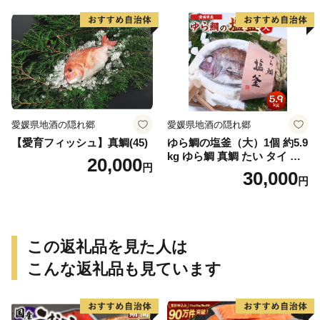
愛媛県地酒の隠れ郷
愛媛県地酒の隠れ郷
【愛育フィッシュ】真鯛(45)
ゆら鯛の塩釜（大）1個 約5.9
kg ゆら鯛 真鯛 たい タイ 鯛
20,000
円
塩釜焼き 塩釜 魚 魚介類 海鮮
30,000
円
祝い事 お祝い ハレの日 食品
冷蔵 宝水産 国産 由良半島 愛
媛県【えひめの町（超）推
し！（愛南町）】(295)
この返礼品を見た人は
こんな返礼品も見ています