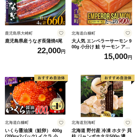
鹿児島県大崎町
北海道白糠町
鹿児島県産うなぎ長蒲焼4尾
大人気 エンペラーサーモン 9
00g 小分け 鮭 サーモン アト
22,000
円
ランティックサーモン 水産
15,000
円
庁長官賞 受賞 さけ シャケ し
ゃけ sake カルパッチョ ソテ
ー レアステーキ 人気 高級 大
満足 美味しい 贈答 生食用 刺
身 お刺身 刺し身 魚介類 海鮮
冷凍 厚切り 薄切り ふるさと
納税 ふるさとチョイス チョ
イス 北海道 白糠町
北海道白糠町
北海道別海町
いくら醤油漬（鮭卵） 400g
北海道 野付産 冷凍 ホタテ 貝
(200g×2パック) イクラ 小分
柱 ジャンボホタテ500g 濃厚