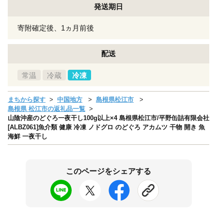
発送期日
寄附確定後、1ヵ月前後
配送
常温
冷蔵
冷凍
まちから探す
中国地方
島根県松江市
島根県 松江市の返礼品一覧
山陰沖産のどぐろ一夜干し100g以上×4 島根県松江市/平野缶詰有限会社
[ALBZ061]魚介類 健康 冷凍 ノドグロ のどぐろ アカムツ 干物 開き 魚
海鮮 一夜干し
このページをシェアする