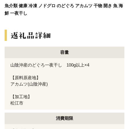
魚介類 健康 冷凍 ノドグロ のどぐろ アカムツ 干物 開き 魚 海
鮮 一夜干し
容量
山陰沖産のどぐろ一夜干し 100g以上×4
【原料原産地】
アカムツ(山陰沖産)
【加工地】
松江市
消費期限