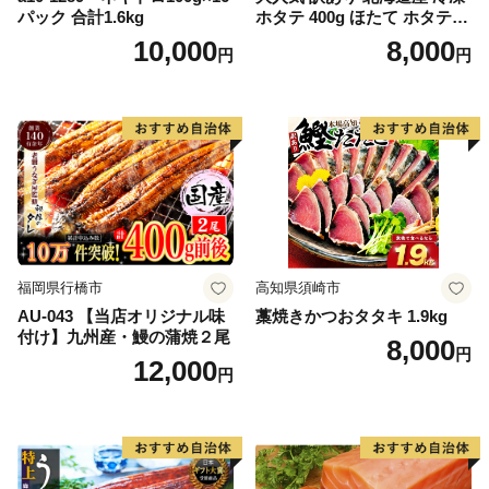
パック 合計1.6kg
ホタテ 400g ほたて ホタテ
帆立 貝柱 海鮮 魚介類 刺身
10,000
8,000
円
円
大粒 天然 海鮮 ランキング 大
人気 人気 おすすめ 訳あり ）
福岡県行橋市
高知県須崎市
AU-043 【当店オリジナル味
藁焼きかつおタタキ 1.9kg
付け】九州産・鰻の蒲焼２尾
8,000
円
12,000
円