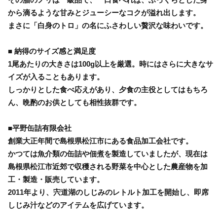
から滴るような甘みとジューシーなコクが溢れ出します。
まさに「白身のトロ」の名にふさわしい贅沢な味わいです。
■ 納得のサイズ感と満足度
1尾あたりの大きさは100g以上を厳選。時にはさらに大きなサ
イズが入ることもあります。
しっかりとした食べ応えがあり、夕食の主役としてはもちろ
ん、晩酌のお供としても相性抜群です。
■平野缶詰有限会社
創業大正年間で島根県松江市にある食品加工会社です。
かつては魚介類の缶詰や佃煮を製造していましたが、現在は
島根県松江市近郊で収穫される野菜を中心とした農産物を加
工・製造・販売しています。
2011年より、宍道湖のしじみのレトルト加工を開始し、即席
しじみ汁などのアイテムを広げています。