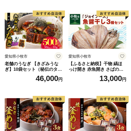
愛知県小牧市
愛知県小牧市
老舗のうなぎ 【きざみうな
【ふるさと納税】干物 縞ほ
ぎ】10袋セット（秘伝のタレ
っけ開き 赤魚開き さばの開
付）
き 魚醤干し 3種 セット 詰め
46,000
13,000
円
円
合わせ 魚 おかず 肉厚 おいし
い さば 赤魚 縞ホッケ ジョイ
フーズ 魚貝類 お取り寄せ お
取り寄せグルメ 魚醤 ナンプ
ラー 愛知県 小牧市 冷凍 送料
無料