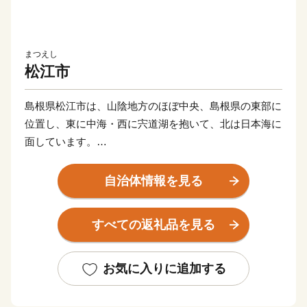
まつえし
松江市
島根県松江市は、山陰地方のほぼ中央、島根県の東部に
位置し、東に中海・西に宍道湖を抱いて、北は日本海に
面しています。
松江はかつて小泉八雲が愛し、神話が息づく城下町。
茶人としても知られる松平不昧公の時代から、人々はお
自治体情報を見る
茶に親しみ、文化、スポーツも盛んです。
すべての返礼品を見る
お気に入りに追加する