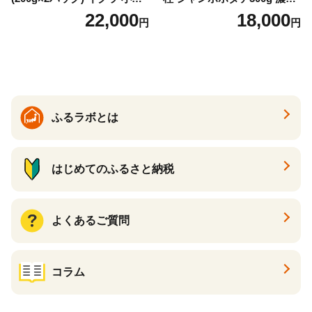
け いくら醤油漬 鮭いくら い
な旨味と甘み （ほたて ホタ
22,000
18,000
円
円
くら醤油漬け 鮭 鮭卵 ikura
テ 帆立 貝柱 ホタテ貝柱 大玉
醤油いくら 冷凍いくら いく
大粒 北海道 別海 野付 ふるさ
ら北海道 醤油鮭いくら 人気
と納税）
大好評品 北海道 白糠町
ふるラボとは
はじめてのふるさと納税
よくあるご質問
コラム