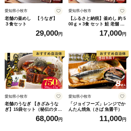
愛知県小牧市
愛知県小牧市
老舗の釜めし 【うなぎ】
【ふるさと納税】釜めし 約 5
３食セット
00ｇ × 3食 セット 鮭 老舗 急
速冷凍 レンチン 時短 簡単調
29,000
17,000
円
円
理 食品 加工品 海鮮 手作り
ほくほく ご飯 お弁当 おにぎ
り お茶漬け お取り寄せ お取
り寄せグルメ 愛知県 小牧市
送料無料
愛知県小牧市
愛知県小牧市
老舗のうなぎ 【きざみうな
「ジョイフーズ」レンジでか
ぎ】15袋セット（秘伝のタレ
んたん焼魚（さば 魚醤干）
付）
68,000
11,000
円
円