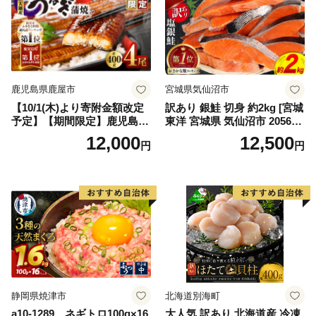
鹿児島県鹿屋市
宮城県気仙沼市
【10/1(木)より寄附金額改定
訳あり 銀鮭 切身 約2kg [宮城
予定】【期間限定】鹿児島県
東洋 宮城県 気仙沼市 205649
大隅産うなぎ蒲焼4尾（400
91] 鮭 魚介類 海鮮 訳アリ 規
12,000
12,500
円
円
g） KN007-023
格外 不揃い さけ サケ 鮭切身
シャケ 切り身 冷凍 家庭用 お
かず 弁当 支援 サーモン 銀鮭
切り身 魚 わけあり
静岡県焼津市
北海道別海町
a10-1289 ネギトロ100g×16
大人気 訳あり 北海道産 冷凍