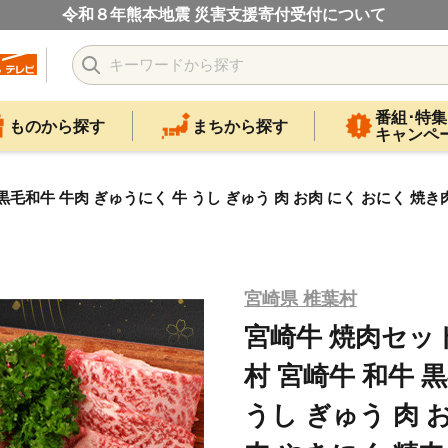
令和８年熊本地震 災害支援寄付受付について
番組･特集
ものから探す
まちから探す
キャンペ
牛 黒毛和牛 牛肉 ぎゅうにく 牛 うし ぎゅう 肉 お肉 にく おにく 焼き肉
宮崎県 椎葉村
宮崎牛 焼肉セット 6
村 宮崎牛 和牛 
うし ぎゅう 肉 