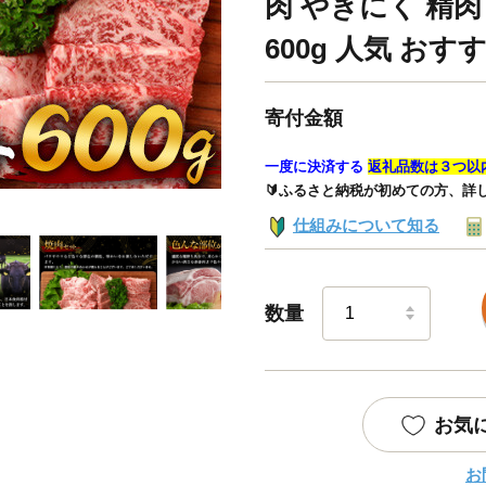
肉 やきにく 精肉
600g 人気 おす
寄付金額
一度に決済する
返礼品数は３つ以
🔰ふるさと納税が初めての方、詳
仕組みについて知る
数量
お気
お