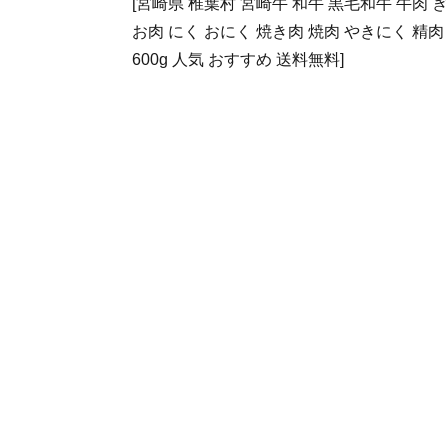
[宮崎県 椎葉村 宮崎牛 和牛 黒毛和牛 牛肉 
お肉 にく おにく 焼き肉 焼肉 やきにく 精肉
600g 人気 おすすめ 送料無料]