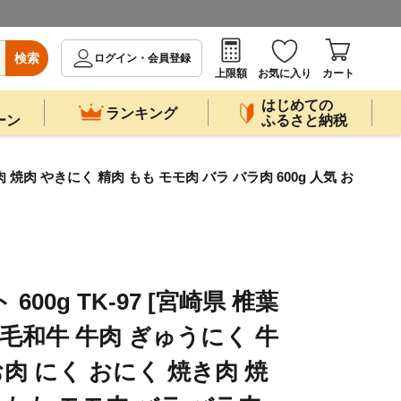
検索
ログイン・会員登録
上限額
お気に入り
カート
はじめての
ランキング
ーン
ふるさと納税
 焼肉 やきにく 精肉 もも モモ肉 バラ バラ肉 600g 人気 お
00g TK-97 [宮崎県 椎葉
黒毛和牛 牛肉 ぎゅうにく 牛
お肉 にく おにく 焼き肉 焼