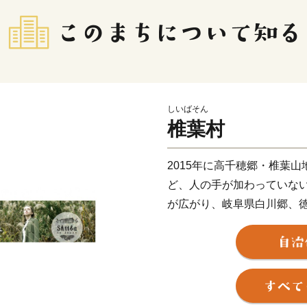
しいばそん
椎葉村
2015年に高千穂郷・椎葉
ど、人の手が加わっていな
が広がり、岐阜県白川郷、
われている村です。
また、外からの干渉を受け
や「民謡」などの伝統・文
自然豊かな森があり、きれ