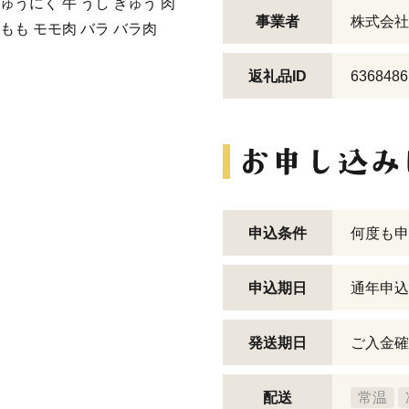
ぎゅうにく 牛 うし ぎゅう 肉
事業者
株式会社
 もも モモ肉 バラ バラ肉
返礼品ID
6368486
申込条件
何度も申
申込期日
通年申込
発送期日
ご入金確
配送
常温