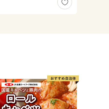
わせ■
トセンター
ィ）
30～17：00
i.jp
するお問い合わせ■