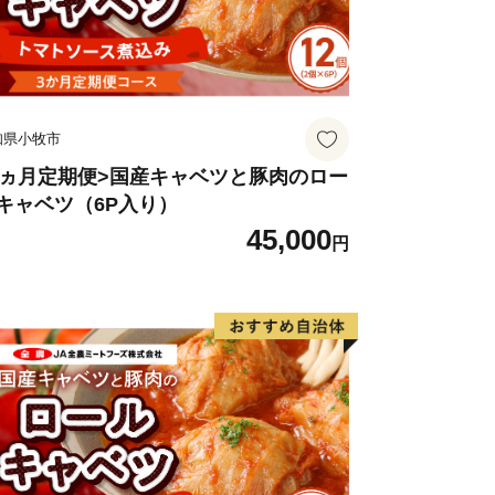
：00～17：00
ll.shiiba.miyazaki.jp
知県小牧市
3ヵ月定期便>国産キャベツと豚肉のロー
キャベツ（6P入り）
45,000
円