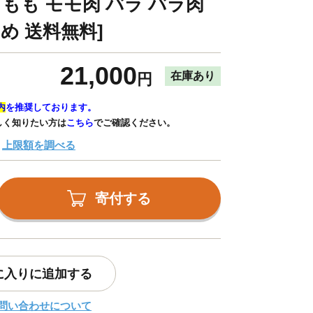
 もも モモ肉 バラ バラ肉
すめ 送料無料]
21,000
在庫あり
円
内
を推奨しております。
しく知りたい方は
こちら
でご確認ください。
上限額を調べる
寄付する
に入りに追加する
問い合わせについて