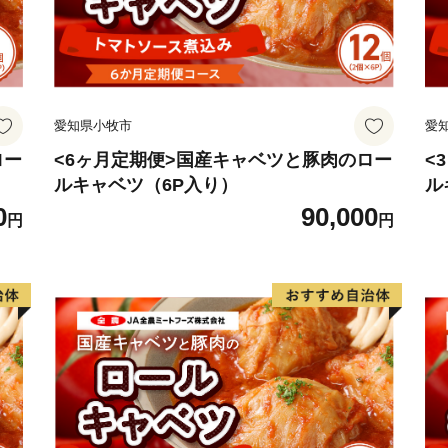
TEL:0982-67-3203
電話受付時間：月曜～金曜 9
※土日祝日除く
E-mail：shiibavill-furuzei@vi
愛知県小牧市
愛
ロー
<6ヶ月定期便>国産キャベツと豚肉のロー
<
ルキャベツ（6P入り）
ル
0
90,000
円
円