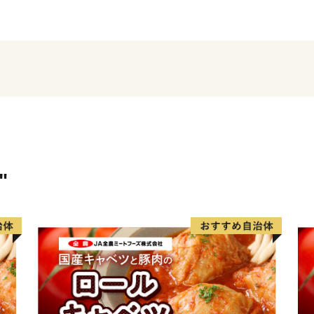
心・温もりがあります。
■返礼品に関するお問い合
椎葉村ふるさと納税サポー
（株式会社ディ・シィ・テ
TEL：050-5530-5208
"
電話受付時間:月曜～金曜 9：
※土日祝日除く
E-mail：info@shiiba-miyazak
■ワンストップ特例制度に関
椎葉村役場 地域振興課