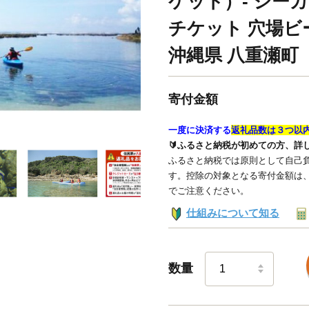
ケット）- シーカ
チケット 穴場ビ
沖縄県 八重瀬町
寄付金額
一度に決済する
返礼品数は３つ以
🔰ふるさと納税が初めての方、詳
ふるさと納税では原則として自己負
す。控除の対象となる寄付金額は
でご注意ください。
仕組みについて知る
数量