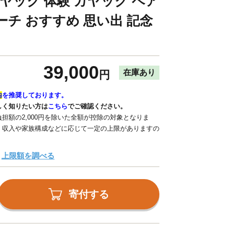
ヤック 体験 カヤック ペア
ーチ おすすめ 思い出 記念
39,000
在庫あり
円
内
を推奨しております。
しく知りたい方は
こちら
でご確認ください。
担額の2,000円を除いた全額が控除の対象となりま
、収入や家族構成などに応じて一定の上限がありますの
上限額を調べる
寄付する