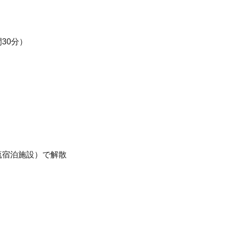
30分）
流宿泊施設）で解散
＊