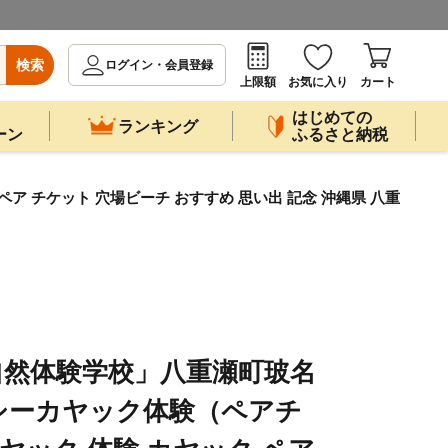
検索
ログイン・会員登録
上限額
お気に入り
カート
はじめての
ランキング
ーン
ふるさと納税
 チケット 穴場ビーチ おすすめ 思い出 記念 沖縄県 八重
自然体験学校」八重瀬町玻名
シーカヤック体験（ペアチ