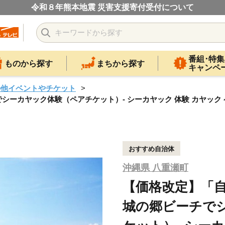
令和８年熊本地震 災害支援寄付受付について
番組･特集
ものから探す
まちから探す
キャンペ
の他イベントやチケット
カヤック体験（ペアチケット）- シーカヤック 体験 カヤック ペア
おすすめ自治体
沖縄県 八重瀬町
【価格改定】「
城の郷ビーチで