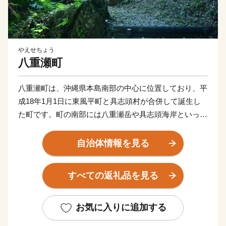
やえせちょう
八重瀬町
八重瀬町は、沖縄県本島南部の中心に位置しており、平
成18年1月1日に東風平町と具志頭村が合併して誕生し
た町です。町の南部には八重瀬岳や具志頭海岸といった
豊かな自然が広がっており、農業、畜産、漁業が盛んに
おこなわれています。町の北部地域は、大型店舗の進出
自治体情報を見る
や集合住宅の増加など、都市化が進展しており、田園と
都市が共存する町となっています。
すべての返礼品を見る
お気に入りに追加する