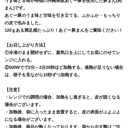
うま味と甘味が特徴の沖縄県産あぐー豚を使用した豚まん(肉
まん)です。
あぐー豚のうま味と甘味を引き立てる、ふかふか・もっちり
の皮で包みました。
120ｇある満足感たっぷり！あぐー豚まんをご賞味ください！
【お召し上がり方法】
①冷凍のまま開封せずに、蒸気口を上にしてお皿にのせてレ
ンジに入れる。
②500Wでで2分～2分20秒ほど加熱する。過熱が足りない場合
は、様子を見ながら10秒ずつ加熱する。
【注意】
・レンジでの調理の場合、加熱をし過ぎると、皮が固くなる
場合がございます。
・加熱後、袋に入ったまま放置すると、皮の表面がぶよぶよ
になる場合がございます。
・加熱後、商品が熱くなっております。袋から出す際はご注