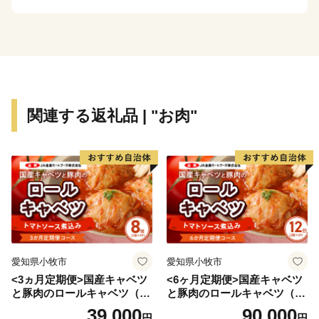
関連する返礼品 | "お肉"
愛知県小牧市
愛知県小牧市
<3ヵ月定期便>国産キャベツ
<6ヶ月定期便>国産キャベツ
と豚肉のロールキャベツ（4P
と豚肉のロールキャベツ（6P
入り）
入り）
39,000
90,000
円
円