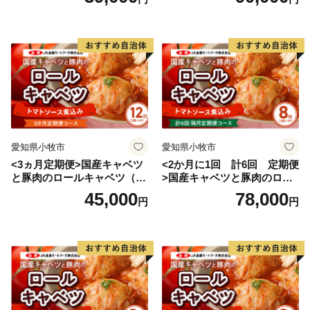
愛知県小牧市
愛知県小牧市
<3ヵ月定期便>国産キャベツ
<2か月に1回 計6回 定期便
と豚肉のロールキャベツ（6P
>国産キャベツと豚肉のロー
入り）
ルキャベツ（4P入り）
45,000
78,000
円
円