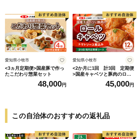
愛知県小牧市
愛知県小牧市
<3ヵ月定期便>国産豚で作っ
<2か月に1回 計3回 定期便
たこだわり惣菜セット
>国産キャベツと豚肉のロー
ルキャベツ（6P入り）
48,000
45,000
円
円
この自治体のおすすめの返礼品