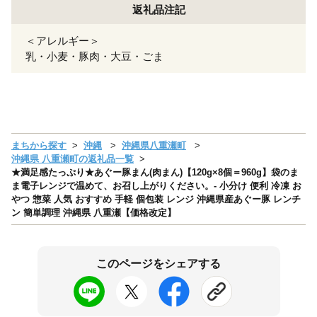
返礼品注記
＜アレルギー＞
乳・小麦・豚肉・大豆・ごま
まちから探す
沖縄
沖縄県八重瀬町
沖縄県 八重瀬町の返礼品一覧
★満足感たっぷり★あぐー豚まん(肉まん)【120g×8個＝960g】袋のま
ま電子レンジで温めて、お召し上がりください。- 小分け 便利 冷凍 お
やつ 惣菜 人気 おすすめ 手軽 個包装 レンジ 沖縄県産あぐー豚 レンチ
ン 簡単調理 沖縄県 八重瀬【価格改定】
このページをシェアする