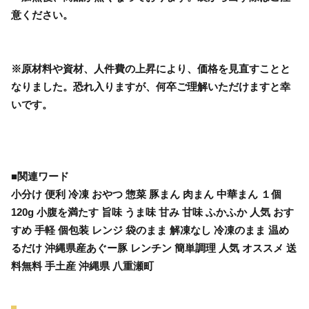
意ください。
※原材料や資材、人件費の上昇により、価格を見直すことと
なりました。恐れ入りますが、何卒ご理解いただけますと幸
いです。
■関連ワード
小分け 便利 冷凍 おやつ 惣菜 豚まん 肉まん 中華まん １個
120g 小腹を満たす 旨味 うま味 甘み 甘味 ふかふか 人気 おす
すめ 手軽 個包装 レンジ 袋のまま 解凍なし 冷凍のまま 温め
るだけ 沖縄県産あぐー豚 レンチン 簡単調理 人気 オススメ 送
料無料 手土産 沖縄県 八重瀬町