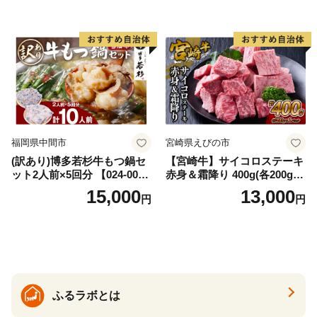
福岡県中間市
宮崎県えびの市
(訳あり)博多若杉牛もつ鍋セ
【宮崎牛】サイコロステーキ
ット2人前×5回分 【024-002
赤身＆霜降り 400g(各200g×
7】
１P 計2P) 真空パック 冷凍
15,000
13,000
円
円
ふるラボとは