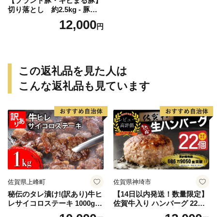
【ブランド豚・キビまる豚】
切り落とし 約2.5kg - 豚肉
小分け 500gずつ 部位混合
12,000
円
色々楽しめる 人気 しょうが
焼き 肉じゃが 豚丼 豚キムチ
肉巻き アレンジ 色々 人気 ブ
ランド豚 おすすめ 沖縄県 八
重瀬町【価格改定】
この返礼品を見た人は
こんな返礼品も見ています
佐賀県上峰町
佐賀県神埼市
秘伝のタレ漬け!(訳あり)牛ヒ
【14日以内発送！数量限定】
レサイコロステーキ 1000g
佐賀牛入り ハンバーグ 22個
【B-1098-AS】
2.6kg(120g×22個)【佐賀牛