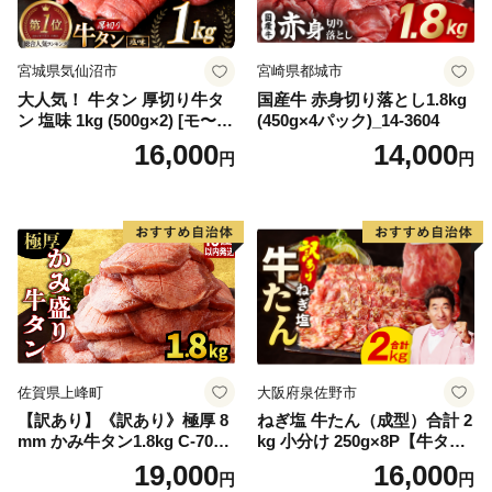
宮城県気仙沼市
宮崎県都城市
大人気！ 牛タン 厚切り牛タ
国産牛 赤身切り落とし1.8kg
ン 塩味 1kg (500g×2) [モ〜ラ
(450g×4パック)_14-3604
ンド 宮城県 気仙沼市 205646
16,000
14,000
円
円
60] 肉 牛肉 精肉 牛たん 牛タ
ン塩 牛たん塩 冷凍 焼肉 BB
Q アウトドア バーベキュー
厚切り タン
佐賀県上峰町
大阪府泉佐野市
【訳あり】《訳あり》極厚 8
ねぎ塩 牛たん（成型）合計 2
mm かみ牛タン1.8kg C-709-
kg 小分け 250g×8P【牛タン
AS
牛肉 焼肉用 薄切り 訳あり サ
19,000
16,000
円
円
イズ不揃い】