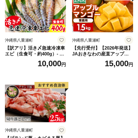
沖縄県八重瀬町
沖縄県八重瀬町
【訳アリ】活き〆急速冷凍車
【先行受付】【2026年発送】
エビ（生食可・約400g）- 海
JAおきなわの産直アップル
老 車えび 車海老 冷凍 生エビ
マンゴー 約1.5kg【ご家庭
10,000
15,000
円
円
国産 養殖 えび天 エビフライ
用・白箱】- 先行予約 沖縄 産
塩焼き 人気 沖縄県 八重瀬町
地直送 南国フルーツ 旬の味
覚 家庭用 オススメ 沖縄県 八
重瀬町
沖縄県八重瀬町