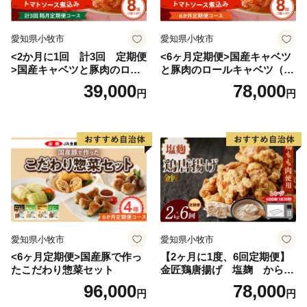
愛知県小牧市
愛知県小牧市
<2か月に1回 計3回 定期便
<6ヶ月定期便>国産キャベツ
>国産キャベツと豚肉のロー
と豚肉のロールキャベツ（4P
ルキャベツ（4P入り）
入り）
39,000
78,000
円
円
愛知県小牧市
愛知県小牧市
<6ヶ月定期便>国産豚で作っ
【2ヶ月に1度、6回定期便】
たこだわり惣菜セット
金匠鶏唐揚げ 塩麹 からあ
げ
96,000
78,000
円
円