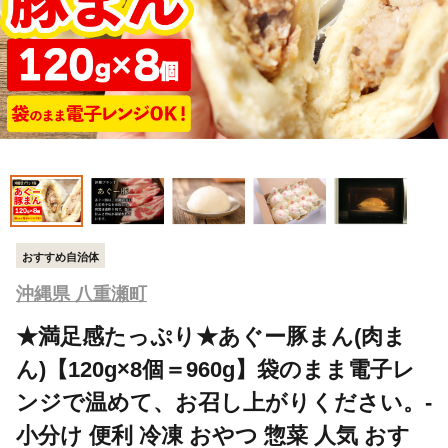
おすすめ自治体
沖縄県 八重瀬町
★満足感たっぷり★あぐー豚まん(肉ま
ん)【120g×8個＝960g】袋のまま電子レ
ンジで温めて、お召し上がりください。-
小分け 便利 冷凍 おやつ 惣菜 人気 おす