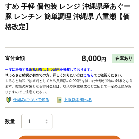
すめ 手軽 個包装 レンジ 沖縄県産あぐー
豚 レンチン 簡単調理 沖縄県 八重瀬【価
格改定】
8,000
寄付金額
在庫あり
円
一度に決済する
返礼品数は３つ以内
を推奨しております。
🔰ふるさと納税が初めての方、詳しく知りたい方は
こちら
でご確認ください。
ふるさと納税では原則として自己負担額の2,000円を除いた全額が控除の対象となり
ます。控除の対象となる寄付金額は、収入や家族構成などに応じて一定の上限があ
りますのでご注意ください。
仕組みについて知る
上限額を調べる
数量