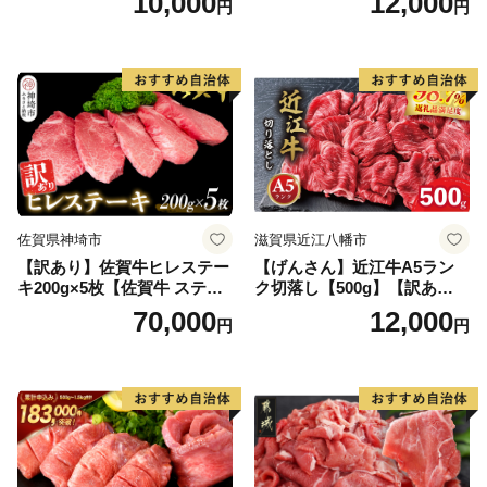
10,000
12,000
円
円
黒毛和牛 ブランド牛 九州 ハ
ンバーグ 牛肉 豚肉 国産 お弁
当 おかず 惣菜 おすすめ 人
気】(H083106)
佐賀県神埼市
滋賀県近江八幡市
【訳あり】佐賀牛ヒレステー
【げんさん】近江牛A5ラン
キ200g×5枚【佐賀牛 ステー
ク切落し【500g】【訳あり】
キ ブランド肉 ヒレ肉 フィレ
【DG12W】
70,000
12,000
円
円
肉 ジューシー ヘルシー】(H0
65175)