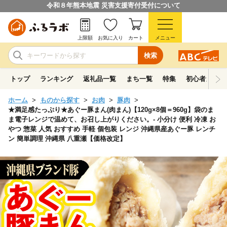
令和８年熊本地震 災害支援寄付受付について
上限額
お気に入り
カート
メニュー
検索
トップ
ランキング
返礼品一覧
まち一覧
特集
初心者ガイド
ホーム
ものから探す
お肉
豚肉
★満足感たっぷり★あぐー豚まん(肉まん)【120g×8個＝960g】袋のま
ま電子レンジで温めて、お召し上がりください。- 小分け 便利 冷凍 お
やつ 惣菜 人気 おすすめ 手軽 個包装 レンジ 沖縄県産あぐー豚 レンチ
ン 簡単調理 沖縄県 八重瀬【価格改定】