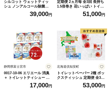
シルコット ウェットティッ
定期便 2ヵ月毎 全3回 長持ち
シュ ノンアルコール除菌詰
1.5倍巻き 花いっぱい トイレ
替（43枚×3P）×24袋 日用品
ットペーパー ダブル 45ｍ 計
39,000
51,000
円
円
おもちゃ 拭き取り 手拭き 外
72ロール 全18種 花柄 プリン
出時 お出かけ時 食事前 緑茶
ト ハーブ 香り付き 日本製 ま
カテキン配合
とめ買い 防災 常備品 ペーパ
ー 消耗品 備蓄 送料無料 北海
道 倶知安町 日用品
静岡県富士宮市
北海道倶知安町
0017-10-06 エリエール 消臭
トイレットペーパー 2種 ボッ
＋ トイレットティシュー し
クスティッシュ 定期便 全3
っかり香るフレッシュクリア
回 日本製 まとめ買い 防災
17,000
53,000
円
円
の香り ダブル 12ロール×6パ
常備品 日用雑貨 消耗品 生活
ック 72ロール 25m トイレ
必需品 大容量 備蓄 リサイク
ットペーパー パルプ100％ 消
ル ティッシュ ペーパー まと
臭 防臭 日用品 消耗品 備蓄
め買い 雑貨 倶知安町