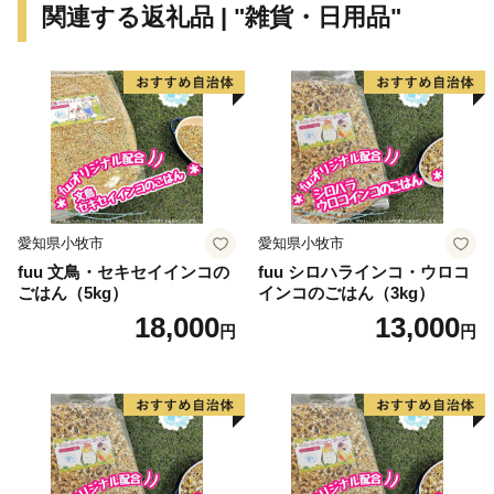
関連する返礼品 | "雑貨・日用品"
【ご注意】
※特典の送付は、妙高市外にお住まいの方に限らせてい
ただきます。
※寄附につきましては、年度内の回数制限は現在設けて
おりません。
※寄付確認後、順次発送（なるべく早く発送を心がけま
すが、１か月程度かかる場合もございます。）
愛知県小牧市
愛知県小牧市
※特典商品の写真はイメージです。
fuu 文鳥・セキセイインコの
fuu シロハラインコ・ウロコ
ごはん（5kg）
インコのごはん（3kg）
【 ワンストップ特例制度をご利用の皆様へ 】
18,000
13,000
円
円
「ふるさと納税ワンストップ特例制度」をご利用頂く場
合、後日「寄附受領証明書」と「ワンストップ特例申請
書」を
同封してお送り致しますので、新潟県妙高市ふるさと納
税サポート室まで郵送ください。
☆下記URLより、ワンストップ特例申請の受付状況が確