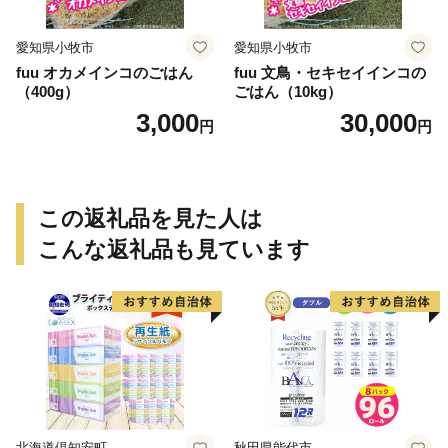
愛知県小牧市
愛知県小牧市
fuu オカメインコのごはん
fuu 文鳥・セキセイインコの
（400g）
ごはん（10kg）
3,000
30,000
円
円
この返礼品を見た人は
こんな返礼品も見ています
北海道倶知安町
秋田県能代市