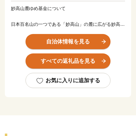
妙高山麓ゆめ基金について
日本百名山の一つである「妙高山」の麓に広がる妙高市
は、新潟県の南西部に位置し、四季の変化に富んだ自然
豊かなまちです。
自治体情報を見る
平成27年3月に誕生した「妙高戸隠連山国立公園」は、
火山性の山々と非火山性の山々で構成されており、山麓
すべての返礼品を見る
に点在する高原や湖沼が一体となった景観が大きな魅力
です。
これら豊かな大自然に手軽に触れることができる登山や
お気に入りに追加する
トレッキングをはじめ、多様な効能を持つ7つの温泉郷
や、良質な雪をお楽しみいただけるウィンタースポーツ
など、毎年、国内外より多くの方からお越しいただいて
おります。
このページをご覧になられた多くの皆さまのご来訪を心
よりお待ち申し上げるとともに、ふるさと納税によるご
支援・ご協力のほど、よろしくお願いいたします。