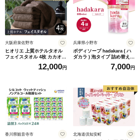
生活用品 無香料 トイレット
ペーパー ダブル といれっと
ぺーぱー トイレ クレシア ト
イレットペーパー [BDBH002
-1]
大阪府泉佐野市
兵庫県小野市
ヒオリエ 上質ホテルタオル
ボディソープ hadakara ( ハ
フェイスタオル 4枚 カカオ
ダカラ ) 泡タイプ 詰め替え 4
【タオル 泉州タオル 吸水 普
40ml×4袋 ボディーソープ 泡
12,000
7,000
円
円
段使い 無地 シンプル 日用品
ボディソープ 泡 日用品 消耗
ふわふわ ふかふか 家族 たお
品 バス用品 大容量 いい 匂い
る 一人暮らし】
ボディ 保湿 LION ライオン
泡石鹸 石鹸 兵庫 兵庫県 小野
市
香川県観音寺市
北海道倶知安町