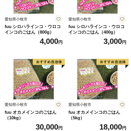
認いただけます。
https://furusato-madoguchi.jp/service/myoko/
愛知県小牧市
愛知県小牧市
fuu シロハラインコ・ウロコ
fuu シロハラインコ・ウロコ
≪郵送先≫
インコのごはん（800g）
インコのごはん（400g）
〒999-3511 山形県西村山郡河北町谷地字砂田143-1
4,000
3,000
円
円
新潟県妙高市ふるさと納税サポート室 宛て
＜ふるさと納税サポート室＞ 電話番号 050-8888-8764
【受付時間】午前9時～午後6時（土・日・祝除く）
愛知県小牧市
愛知県小牧市
fuu オカメインコのごはん
fuu オカメインコのごはん
（10kg）
（5kg）
30,000
18,000
円
円