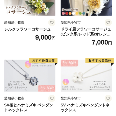
愛知県小牧市
愛知県小牧市
シルクフラワーコサージュ
ドライ風フラワーコサージュ
(ピンク系/レッド系/オレンジ
9,000
円
系/ホワイト系/イエロー系/グ
7,000
円
リーン系/ブルー系）
愛知県小牧市
愛知県小牧市
SV桜とハナミズキ ペンダン
SV ハナミズキペンダントネ
トネックレス
ックレス