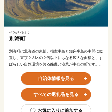
べつかいちょう
別海町
別海町は北海道の東部、根室半島と知床半島の中間に位
置し、東京２３区の２倍以上にもなる広大な面積と、す
ばらしい自然環境を誇る酪農と漁業が中心の町です。
北海道らしい大平原が広がり牧歌的な風景が見られる
一方、東部には日本最大級の砂嘴（さし）で、ラムサー
自治体情報を見る
ル条約湿地に登録されている「野付半島」や、南部には
「風蓮湖」があり、野付風蓮道立自然公園を形成するな
すべての返礼品を見る
ど、様々な景観を有しています。
町内には、１０万頭以上（町人口の約７倍以上）の牛
たちが暮らしており、生乳生産量は「日本一」です。ま
お気に入りに追加する