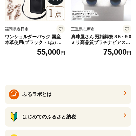
福岡県春日市
三重県志摩市
ワンショルダーバック 国産
真珠屋さん 冠婚葬祭 8.5～9.0
本革使用(ブラック・1点) 鞄
ミリ高品質プラチナピアス P
バック バッグ カバン レザー
t900 志摩産アコヤ真珠 ブラ
55,000
75,000
円
円
国産 日本製 牛革 黒 革 革製
ックパール 黒真珠
品 手作り 男性 女性 レディー
ス メンズ【ksg1307-bk】【Z
enis】
ふるラボとは
はじめてのふるさと納税