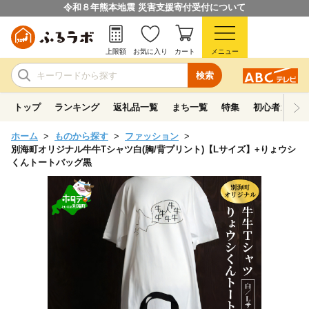
令和８年熊本地震 災害支援寄付受付について
上限額
お気に入り
カート
メニュー
検索
トップ
ランキング
返礼品一覧
まち一覧
特集
初心者ガイド
ホーム
ものから探す
ファッション
別海町オリジナル牛牛Tシャツ白(胸/背プリント)【Lサイズ】+りょウシ
くんトートバッグ黒