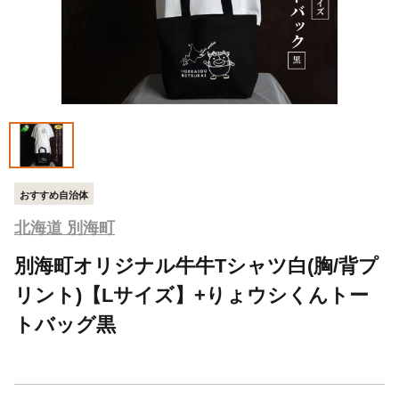
おすすめ自治体
北海道 別海町
別海町オリジナル牛牛Tシャツ白(胸/背プ
リント)【Lサイズ】+りょウシくんトー
トバッグ黒