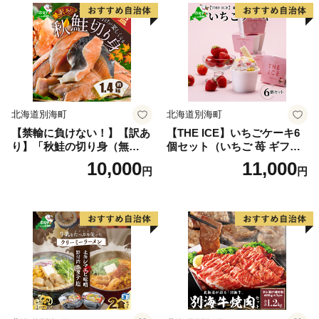
北海道別海町
北海道別海町
【禁輸に負けない！】【訳あ
【THE ICE】いちごケーキ6
り】「秋鮭の切り身（無
個セット（いちご 苺 ギフト
塩）」1.4kg（ 鮭 秋鮭 シャ
ふるさと納税 高評価 アイス I
10,000
11,000
円
円
ケ 秋シャケ 北海道産鮭 北海
CE 生乳 別海町産 北海道 ア
道産秋鮭 道産鮭 道産秋鮭 鮭
イスクリーム べつかい エク
切り身 鮭切身 さけ さけ切り
ストラミルク 生クリーム ス
身 さけ切身 国産鮭 国産秋鮭
イーツ 大人気 ケーキ ふるさ
地場産鮭 地場産秋鮭 ふるさ
と納税 ジェラート）
と納税 訳あり 訳あり鮭 訳あ
りシャケ 訳あり秋鮭 訳あり
切り身 訳あり 切身）