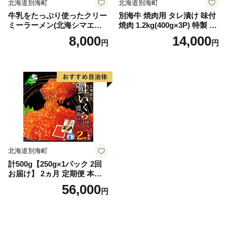
北海道別海町
北海道別海町
牛乳をたっぷり使ったクリー
別海牛 焼肉用 タレ漬け 味付
ミーラーメン(北海シマエビ
焼肉 1.2kg(400g×3P) 特製 焼
味噌×1食+野付湾ホタテ塩×
肉用つけだれつき【北海道
8,000
14,000
円
円
１食 (合計2食セット))
別海町産】【FF000FA01】
（株式会社 ファームフー
ズ）（北海道 別海町 肉 にく
牛肉 焼肉 ふるさと納税）（
肉 牛肉 北海道産肉 北海道産
牛肉 道産肉 道産牛肉 肉ギフ
ト 牛肉ギフト 肉セット 牛肉
セット 肉お取り寄せ 牛肉お
取り寄せ 肉送料無料 牛肉送
料無料 焼肉 牛肉 焼肉 和牛
焼肉 焼肉用 ボリューム肉 ）
北海道別海町
計500g【250g×1パック 2回
お届け】 2ヵ月 定期便 本場
「北海道」 いくら 醤油漬け
56,000
円
【NKM02NQ13】（野付漁業
協同組合）( いくら いくら醤
油漬け いくら醤油漬 醤油い
くら 鮭いくら 国産いくら 北