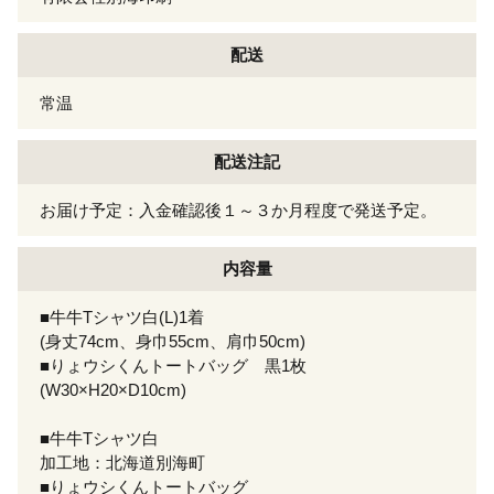
配送
常温
配送注記
お届け予定：入金確認後１～３か月程度で発送予定。
内容量
■牛牛Tシャツ白(L)1着
(身丈74cm、身巾55cm、肩巾50cm)
■りょウシくんトートバッグ 黒1枚
(W30×H20×D10cm)
■牛牛Tシャツ白
加工地：北海道別海町
■りょウシくんトートバッグ