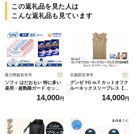
海道産いくら 地場産いくら
この返礼品を見た人は
道産いくら 別海町 ふるさと
納税 ふるさと ikura )
こんな返礼品も見ています
香川県観音寺市
京都府宮津市
ソフィ はだおもい 特に多い
グンゼ YG in.T カットオフク
昼用・超熟睡ガード セット
ルーネックスリーブレス【Y
羽付き ナプキン 生理用品 サ
V2618P】Lサイズ クリアベ
14,000
14,000
円
円
ニタリー ユニ・チャーム
ージュ3枚セット [№5716-04
32]