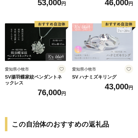
53,000
46,000
円
円
愛知県小牧市
愛知県小牧市
SV揚羽蝶家紋ペンダントネ
SV ハナミズキリング
ックレス
43,000
円
76,000
円
この自治体のおすすめの返礼品