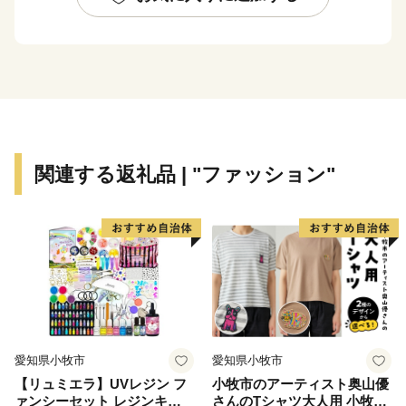
た、沿岸部では秋鮭・アサリやホッキ・ホタテ・希少価
値の高いホッカイシマエビなど様々な海産物が豊富に水
揚げされています。
関連する返礼品 | "ファッション"
愛知県小牧市
愛知県小牧市
【リュミエラ】UVレジン フ
小牧市のアーティスト奥山優
ァンシーセット レジンキッ
さんのTシャツ大人用 小牧市