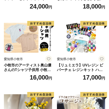
ト ハンドメイド レジンクラ
制70周年記念
24,000
18,000
円
円
フト アクセサリーキット 手
作り セット レジン LEDライ
ト
愛知県小牧市
愛知県小牧市
小牧市のアーティスト奥山優
【リュミエラ】UVレジン ビ
さんのTシャツ子供用 小牧市
バーチェ レジンキット ハン
制70周年記念
ドメイド レジンクラフト ア
16,000
17,000
円
円
クセサリーキット 手作り セ
ット レジン LEDライト