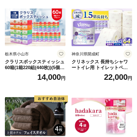
需品 備蓄 ペーパー 紙 北海道
《能代製紙》
倶知安町 日用品
栃木県小山市
神奈川県開成町
クラリスボックスティッシュ
クリネックス 長持ちシャワ
60箱(1箱220組(440枚))(5個入
ートイレ用 トイレットペー
り×12セット)【1256759】
パー（ダブル）64ロール(8ロ
14,000
22,000
円
円
ール×8パック) 開成町 トイレ
ットペーパーダブル 日用品
国産 新生活 ダブル SDGs 備
蓄 防災 エコ 消耗品 生活雑貨
生活用品 無香料 トイレット
ペーパー ダブル といれっと
ぺーぱー トイレ クレシア ト
イレットペーパー [BDBH002
-1]