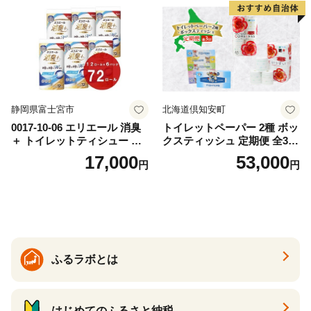
ー 消耗品 備蓄 送料無料 北海
道 倶知安町 日用品
静岡県富士宮市
北海道倶知安町
0017-10-06 エリエール 消臭
トイレットペーパー 2種 ボッ
＋ トイレットティシュー し
クスティッシュ 定期便 全3
っかり香るフレッシュクリア
回 日本製 まとめ買い 防災
17,000
53,000
円
円
の香り ダブル 12ロール×6パ
常備品 日用雑貨 消耗品 生活
ック 72ロール 25m トイレ
必需品 大容量 備蓄 リサイク
ットペーパー パルプ100％ 消
ル ティッシュ ペーパー まと
臭 防臭 日用品 消耗品 備蓄
め買い 雑貨 倶知安町
ふるラボとは
はじめてのふるさと納税