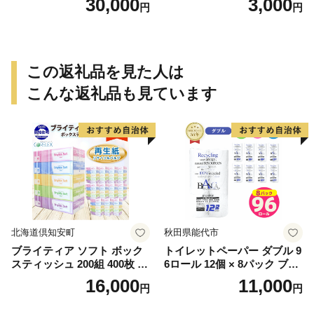
30,000
3,000
円
円
この返礼品を見た人は
こんな返礼品も見ています
北海道倶知安町
秋田県能代市
ブライティア ソフト ボック
トイレットペーパー ダブル 9
スティッシュ 200組 400枚 60
6ロール 12個 × 8パック ブラ
箱 日本製 まとめ買い ティッ
ンカ 再生紙 100％ 芯あり 日
16,000
11,000
円
円
シュ リサイクル 長持 防災 常
用品 消耗品 無香料 生活用品
備品 日用雑貨 消耗品 生活必
備蓄 秋田県 能代市 送料無料