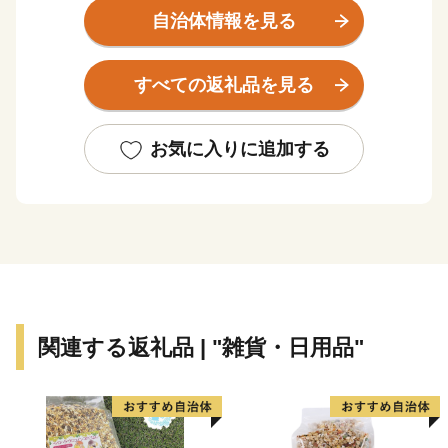
中川と江戸川という大きな川に挟まれています。
自治体情報を見る
都心から２５ｋｍ以内と近く、鉄道・道路ともに交通ア
クセスも良いことから、
すべての返礼品を見る
年々人口が増加しています。
しかしながら、豊かな水と緑は色濃く残り、
人と自然が調和する快適なまちとなっています。
お気に入りに追加する
「なまずの里」のゆえん
吉川市では、川に挟まれた地形をいかした文化が育ま
れ、
川魚料理という食文化が根付きました。
江戸時代初期には、河岸付近に川魚料理を売り物にした
料亭が軒を連ね、
関連する返礼品 | "雑貨・日用品"
物産とともに集まった人々の舌を楽しませ、
特に川魚料理は「吉川に来て、なまず、うなぎ食わずな
かれ」
といわれるほどの名声があり、