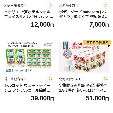
大阪府泉佐野市
兵庫県小野市
ヒオリエ 上質ホテルタオル
ボディソープ hadakara ( ハ
フェイスタオル 4枚 カカオ
ダカラ ) 泡タイプ 詰め替え 4
【タオル 泉州タオル 吸水 普
40ml×4袋 ボディーソープ 泡
12,000
7,000
円
円
段使い 無地 シンプル 日用品
ボディソープ 泡 日用品 消耗
ふわふわ ふかふか 家族 たお
品 バス用品 大容量 いい 匂い
る 一人暮らし】
ボディ 保湿 LION ライオン
泡石鹸 石鹸 兵庫 兵庫県 小野
市
香川県観音寺市
北海道倶知安町
シルコット ウェットティッ
定期便 2ヵ月毎 全3回 長持ち
シュ ノンアルコール除菌詰
1.5倍巻き 花いっぱい トイレ
替（43枚×3P）×24袋 日用品
ットペーパー ダブル 45ｍ 計
39,000
51,000
円
円
おもちゃ 拭き取り 手拭き 外
72ロール 全18種 花柄 プリン
出時 お出かけ時 食事前 緑茶
ト ハーブ 香り付き 日本製 ま
カテキン配合
とめ買い 防災 常備品 ペーパ