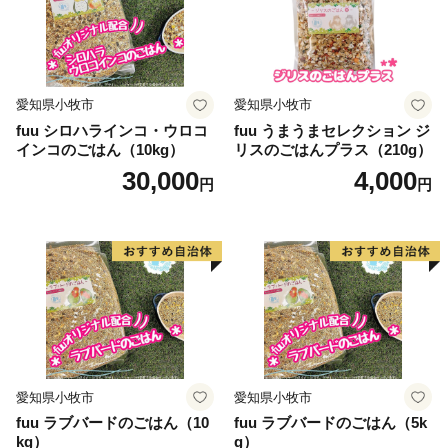
歴史上の著名人なども食していると言われています。
また、稲作をはじめとする農業が盛んだった吉川には、
昔から川の水を引き込んだ用水路や小川が各所に流れて
いました。
愛知県小牧市
愛知県小牧市
そうした水場は、さまざまな生物の住みかとなり、
fuu シロハラインコ・ウロコ
fuu うまうまセレクション ジ
なかでも”なまず”は、いたるところでその姿を見ること
インコのごはん（10kg）
リスのごはんプラス（210g）
ができたそうです。
30,000
4,000
円
円
昔の子どもたちにとって、なまず捕りは娯楽であり、
家に持って帰れば食材として歓迎されるという一石二鳥
の遊び相手でした。
この川に親しんできた歴史・文化が、
吉川が「なまずの里」といわれるゆえんとなっていま
す。
愛知県小牧市
愛知県小牧市
fuu ラブバードのごはん（10
fuu ラブバードのごはん（5k
kg）
g）