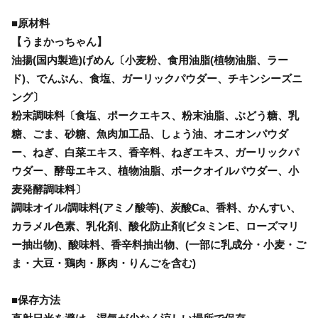
■原材料
【うまかっちゃん】
油揚(国内製造)げめん〔小麦粉、食用油脂(植物油脂、ラー
ド)、でんぷん、食塩、ガーリックパウダー、チキンシーズニ
ング〕
粉末調味料〔食塩、ポークエキス、粉末油脂、ぶどう糖、乳
糖、ごま、砂糖、魚肉加工品、しょう油、オニオンパウダ
ー、ねぎ、白菜エキス、香辛料、ねぎエキス、ガーリックパ
ウダー、酵母エキス、植物油脂、ポークオイルパウダー、小
麦発酵調味料〕
調味オイル/調味料(アミノ酸等)、炭酸Ca、香料、かんすい、
カラメル色素、乳化剤、酸化防止剤(ビタミンE、ローズマリ
ー抽出物)、酸味料、香辛料抽出物、(一部に乳成分・小麦・ご
ま・大豆・鶏肉・豚肉・りんごを含む)
■保存方法