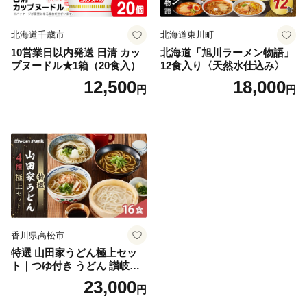
北海道千歳市
北海道東川町
10営業日以内発送 日清 カッ
北海道「旭川ラーメン物語」
プヌードル★1箱（20食入）
12食入り〈天然水仕込み〉
12,500
18,000
円
円
香川県高松市
特選 山田家うどん極上セッ
ト｜つゆ付き うどん 讃岐う
どん さぬきうどん 生麵 うど
23,000
円
んセット カレーうどん 生う
どん 食べ比べ 麺 麺類 ギフト