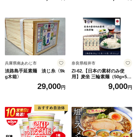
兵庫県南あわじ市
奈良県桜井市
淡路島手延素麺 淡じ糸〈9k
ZI-62.【日本の素材のみ使
g木箱〉
用】麦坐 三輪素麺（50g×5束
×4袋）
29,000
9,000
円
円