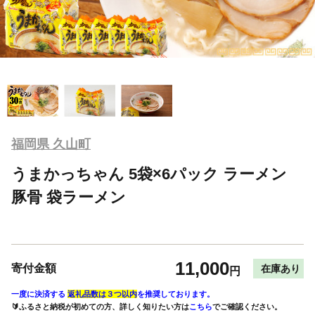
福岡県 久山町
うまかっちゃん 5袋×6パック ラーメン
豚骨 袋ラーメン
11,000
寄付金額
在庫あり
円
一度に決済する
返礼品数は３つ以内
を推奨しております。
🔰ふるさと納税が初めての方、詳しく知りたい方は
こちら
でご確認ください。