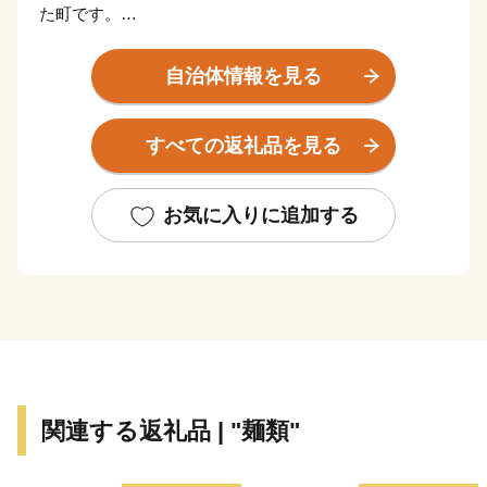
た町です。
和名鈔によると久山町は筑前國粕屋（加須屋）郡杵原
自治体情報を見る
（久浪良）郷とあり、黒田長政が筑前の国に入国の後表
粕屋、裏粕屋、宗像の三郡をもって一行政区として郡奉
すべての返礼品を見る
行を置き支配されてきました。明治元年4月王政復古に
より政体職制を改正され、領地を瀋と改称し、更に明治
4年廃藩置県により福岡県と改められ、以後明治6年4
お気に入りに追加する
月、県に大小の制を敷かれ明治9年2月、現在の福岡市大
字蒲田、久原、猪野、山田を糟屋郡第7小区として形成
されたことがあり、この時 からすでに旧山田村と旧久
原村は行政区としてのつながりがあったものと思われま
す。その後、明治11年7月、郡区町村編成法の発布以来
数回の行政区画の変更はなされてきましたが、明治22年
4月、町村制の施行により利害関係の最も密接な猪野
関連する返礼品 | "麺類"
村、山田村の2村を合併して山田村とし、久原村を久原
村として自治体をつくり、従来の村は大字の名において