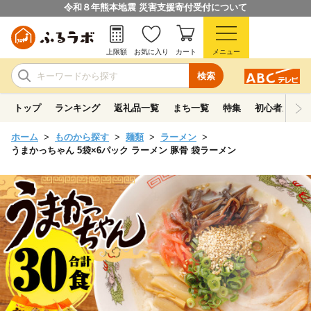
令和８年熊本地震 災害支援寄付受付について
上限額
お気に入り
カート
メニュー
検索
トップ
ランキング
返礼品一覧
まち一覧
特集
初心者ガイド
ホーム
ものから探す
麺類
ラーメン
うまかっちゃん 5袋×6パック ラーメン 豚骨 袋ラーメン