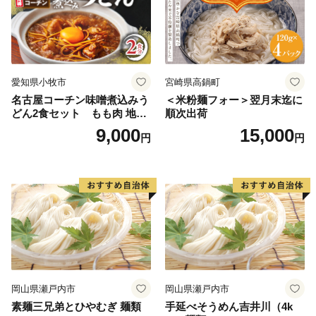
愛知県小牧市
宮崎県高鍋町
名古屋コーチン味噌煮込みう
＜米粉麺フォー＞翌月末迄に
どん2食セット もも肉 地鶏
順次出荷
味噌うどん
9,000
15,000
円
円
岡山県瀬戸内市
岡山県瀬戸内市
素麺三兄弟とひやむぎ 麺類
手延べそうめん吉井川（4k