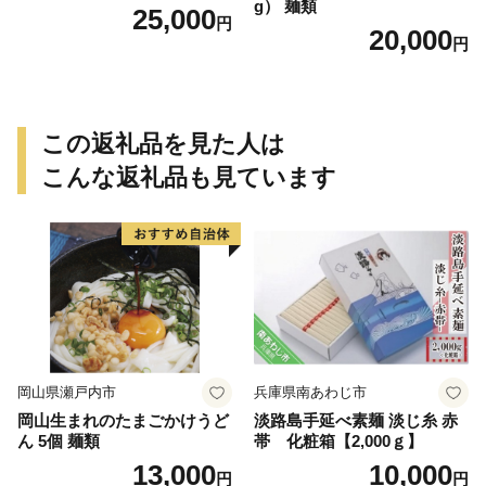
g） 麺類
25,000
円
20,000
円
この返礼品を見た人は
こんな返礼品も見ています
岡山県瀬戸内市
兵庫県南あわじ市
岡山生まれのたまごかけうど
淡路島手延べ素麺 淡じ糸 赤
ん 5個 麺類
帯 化粧箱【2,000ｇ】
13,000
10,000
円
円