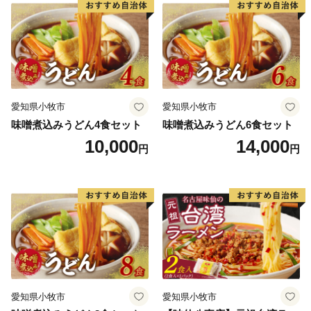
行政が行われてきました。昭和28年町村合併推進法の施
行により2度目の町村合併が進められ、山田村と久原村
も昭和31年9月30日に合併の運びとなり、ここに久山町
が誕生しました。
愛知県小牧市
愛知県小牧市
味噌煮込みうどん4食セット
味噌煮込みうどん6食セット
10,000
14,000
円
円
愛知県小牧市
愛知県小牧市