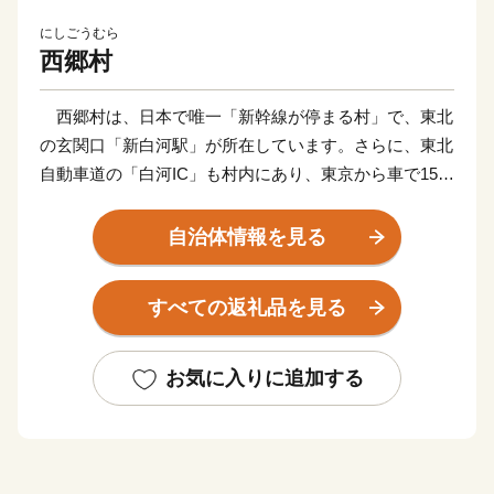
にしごうむら
西郷村
西郷村は、日本で唯一「新幹線が停まる村」で、東北
の玄関口「新白河駅」が所在しています。さらに、東北
自動車道の「白河IC」も村内にあり、東京から車で150
分、新幹線で80分と抜群のアクセスの良さを誇り、利便
性と環境面に恵まれた非常に暮らしやすく、自然豊かな
自治体情報を見る
村です。
すべての返礼品を見る
人口も、全国の村で4番目に多くなっています。
観光資源にも恵まれており、日光国立公園にある甲子
お気に入りに追加する
温泉は、四季折々の豊かな自然と、豊富に湧き出る温泉
が心身を癒してくれます。
また、村の特産品であるジャガイモをはじめとした