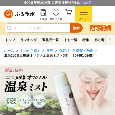
令和８年熊本地震 災害支援寄付受付について
上限額
お気に入り
カート
メニュー
検索
トップ
ランキング
返礼品一覧
まち一覧
特集
初心者ガイド
ホーム
ものから探す
美容
化粧品・乳液類・石鹸
源泉100％五峰荘オリジナル温泉ミスト3本 【07461-0268】