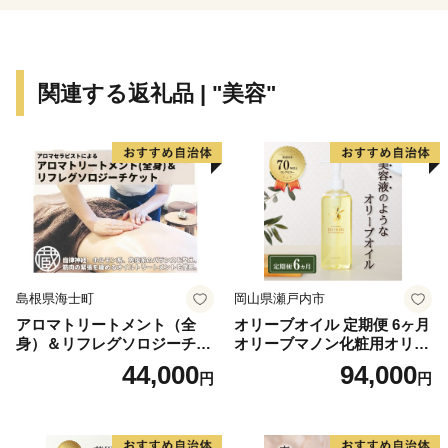
「高原野菜」や「源流米」など地域性を活かした特産品
も豊富に揃っています。
関連する返礼品 | "美容"
ふるさと納税を通して、一人でも多くの皆様に西郷村
の魅力を感じていただき、村づくりに参加していただけ
れば幸いです。
島根県海士町
岡山県瀬戸内市
アロマトリートメント（全
オリーブオイル 定期便 6ヶ月
身）＆リフレグソロジーチケ
オリーブマノン化粧用オリー
ット
ブオイル 200ml オリーブ オ
44,000
94,000
円
円
イル 美容 スキンケア 化粧用
油 オリーブ油 お楽しみ