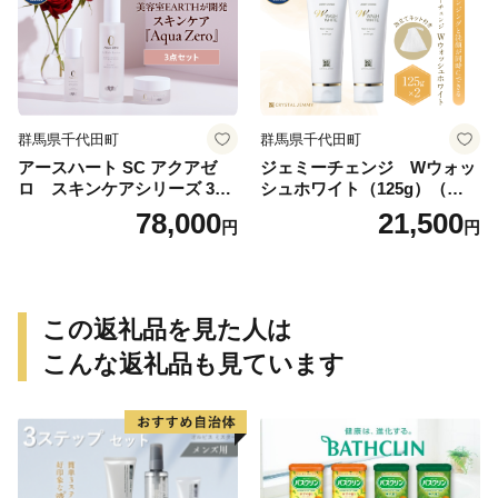
群馬県千代田町
群馬県千代田町
アースハート SC アクアゼ
ジェミーチェンジ Wウォッ
ロ スキンケアシリーズ 3点
シュホワイト（125g）（泡立
セット
てネット付）×2本 群馬県 千
78,000
21,500
円
円
代田町
この返礼品を見た人は
こんな返礼品も見ています