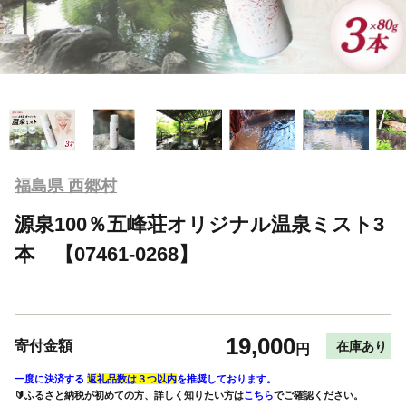
福島県 西郷村
源泉100％五峰荘オリジナル温泉ミスト3
本 【07461-0268】
19,000
寄付金額
在庫あり
円
一度に決済する
返礼品数は３つ以内
を推奨しております。
🔰ふるさと納税が初めての方、詳しく知りたい方は
こちら
でご確認ください。