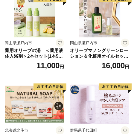
岡山県瀬戸内市
岡山県瀬戸内市
薬用オリーブの湯 ＜薬用液
オリーブマノングリーンロー
体入浴剤＞2本セット(1本500
ション＆化粧用オイルセット
ml） 美容
美容グッズ スキンケア 化粧
11,000
16,000
円
円
水
北海道北斗市
群馬県千代田町