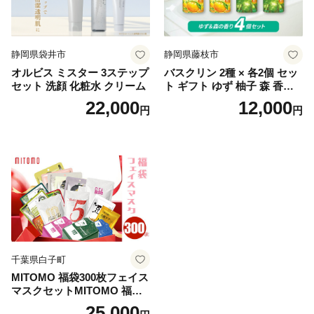
静岡県袋井市
静岡県藤枝市
オルビス ミスター 3ステップ
バスクリン 2種 × 各2個 セッ
セット 洗顔 化粧水 クリーム
ト ギフト ゆず 柚子 森 香り
日用品 お風呂 バス用品 温活
22,000
12,000
円
円
アロマ 香り まとめ買い静岡
県 藤枝市 医薬部外品
千葉県白子町
MITOMO 福袋300枚フェイス
マスクセットMITOMO 福袋3
00枚フェイスマスクセット
25,000