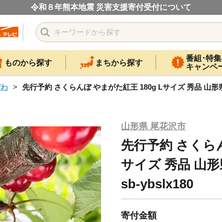
令和８年熊本地震 災害支援寄付受付について
番組･特集
ものから探す
まちから探す
キャンペ
びわ
先行予約 さくらんぼ やまがた紅王 180g Lサイズ 秀品 山形県産 令
山形県 尾花沢市
先行予約 さくらん
サイズ 秀品 山形
sb-ybslx180
寄付金額