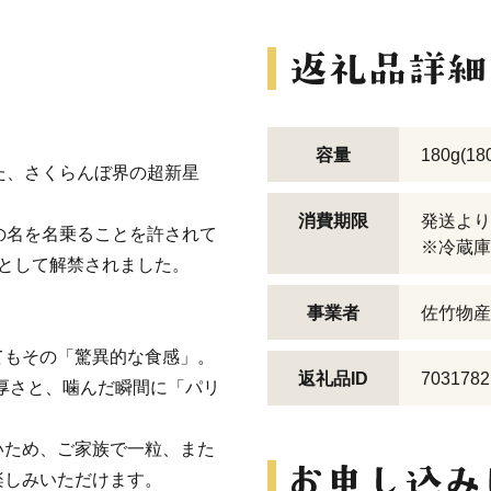
容量
180g(1
た、さくらんぼ界の超新星
消費期限
発送より
の名を名乗ることを許されて
※冷蔵庫
として解禁されました。
事業者
佐竹物産
てもその「驚異的な食感」。
返礼品ID
7031782
の厚さと、噛んだ瞬間に「パリ
いため、ご家族で一粒、また
楽しみいただけます。