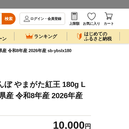
検索
ログイン・会員登録
上限額
お気に入り
カート
はじめての
ランキング
ーン
ふるさと納税
和8年産 2026年産 sb-ybslx180
ぼ やまがた紅王 180g L
県産 令和8年産 2026年産
10,000
円