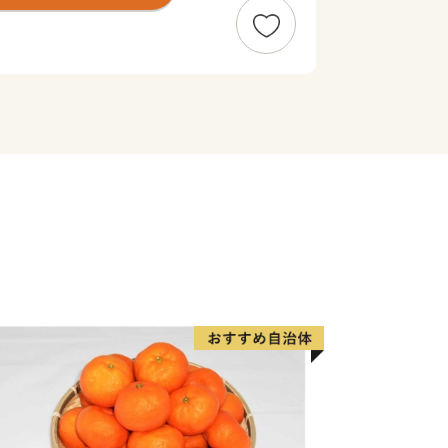
において全国の方々にお勧めしたいも
先人たちが作り上げたこれらの逸品を全
とともに、豊かな自然の中で暮らす市民
めに、このたび「雪とスイカと花笠のま
金」を創設いたしました。この趣旨に賛
ご寄付を賜り、その財源をもとに、本市
かがやき 絆でむすぶ 元気創造のま
いります。また、本市の返礼品を通じて
くとともに、積極的にまちのＰＲを図っ