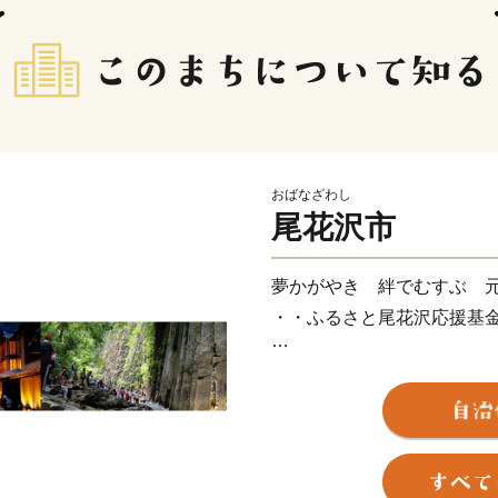
おばなざわし
尾花沢市
夢かがやき 絆でむすぶ 
・・ふるさと尾花沢応援基
山形県尾花沢市は、日本三
帯です。また、特産の「尾
一の生産量を誇ります。市
として築堤された徳良湖は