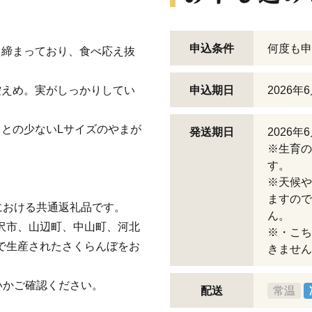
申込条件
何度も申
き締まっており、食べ応え抜
控えめ。実がしっかりしてい
申込期日
2026年
。
ことの少ないLサイズのやまが
発送期日
2026
※生育の
す。
※天候や
ますので
における共通返礼品です。
ん。
沢市、山辺町、中山町、河北
※・こち
で生産されたさくらんぼをお
きません
いかご確認ください。
配送
常温