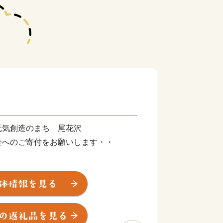
元気創造のまち 尾花沢
金へのご寄付をお願いします・・
雪に数えられる全国でも有数の豪雪地
花沢すいか」は、夏スイカとしては日本
の中心に位置し、大正年間に灌漑用水湖
、日本を代表する民謡「花笠音頭」の発