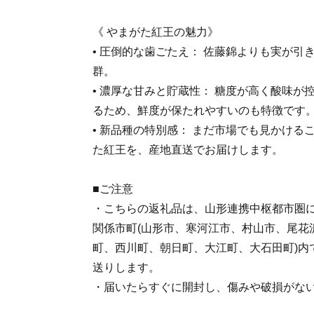
《 やまがた紅王の魅力》
• 圧倒的な歯ごたえ： 佐藤錦よりも実が引
群。
• 濃厚な甘みと貯蔵性： 糖度が高く酸味が
るため、鮮度が保たれやすいのも特徴です
• 新品種の特別感： まだ市場でも見かける
た紅王を、産地直送でお届けします。
■ご注意
・こちらの返礼品は、山形連携中枢都市圏
関係市町(山形市、寒河江市、村山市、尾花
町、西川町、朝日町、大江町、大石田町)内
送りします。
・届いたらすぐに開封し、傷みや破損がな