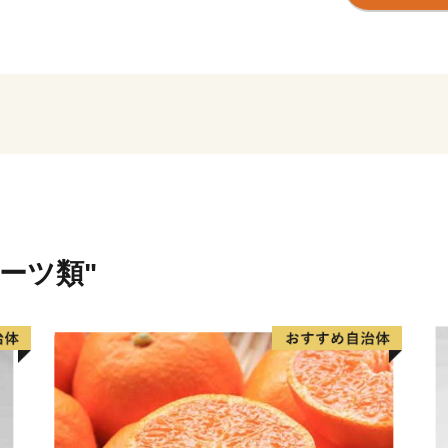
祥地となっています。
本市には、食や文化、観光
のが数多く揃っています。
国の皆様に知っていただく
の笑顔をいつまでも育むた
ち ふるさと尾花沢応援基
同していただける方々から
が将来像として掲げる「夢
ち 尾花沢」を実現してま
ルーツ類"
全国の皆様に喜んでいただ
てまいります。