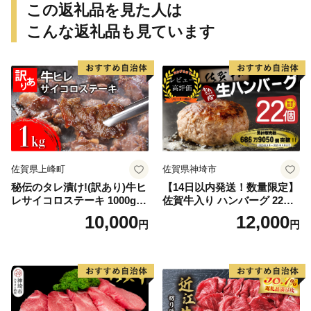
この返礼品を見た人は
こんな返礼品も見ています
佐賀県上峰町
佐賀県神埼市
秘伝のタレ漬け!(訳あり)牛ヒ
【14日以内発送！数量限定】
レサイコロステーキ 1000g
佐賀牛入り ハンバーグ 22個
【B-1098-AS】
2.6kg(120g×22個)【佐賀牛
10,000
12,000
円
円
黒毛和牛 ブランド牛 九州 ハ
ンバーグ 牛肉 豚肉 国産 お弁
当 おかず 惣菜 おすすめ 人
気】(H083106)