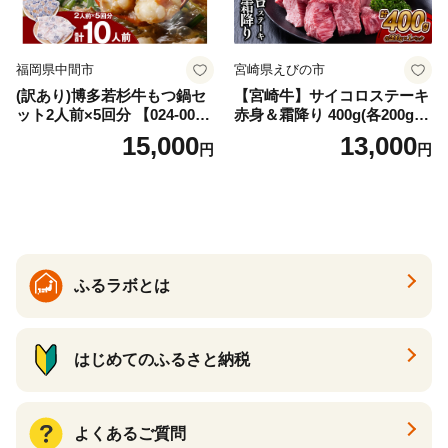
福岡県中間市
宮崎県えびの市
(訳あり)博多若杉牛もつ鍋セ
【宮崎牛】サイコロステーキ
ット2人前×5回分 【024-002
赤身＆霜降り 400g(各200g×
7】
１P 計2P) 真空パック 冷凍
15,000
13,000
円
円
ふるラボとは
はじめてのふるさと納税
よくあるご質問