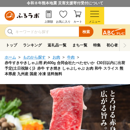
令和８年熊本地震 災害支援寄付受付について
上限額
お気に入り
カート
メニュー
検索
トップ
ランキング
返礼品一覧
まち一覧
特集
初心者ガイド
ホーム
ものから探す
お肉
牛肉
赤牛すきやきしゃぶ用 約400g 合同会社たべたせいか《30日以内に出荷
予定(土日祝除く)》赤牛 すき焼き しゃぶしゃぶ お肉 和牛 スライス 熊
本県産 九州産 国産 冷凍 送料無料