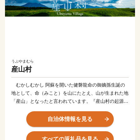
うぶやまむら
産山村
むかしむかし 阿蘇を開いた健磐龍命の御嫡孫生誕の
地として、命（みこと）を山にたとえ、山が生まれた地
「産山」となったと言われています。『産山村の起源』
『神様が産まれた村』産山村は熊本県の最北端、九州
自治体情報を見る
のほぼ中央に位置し、阿蘇山や大分県の九重火山群等に
囲まれた標高500～1,050mの高原地帯です。稲作・畜産
すべての返礼品を見る