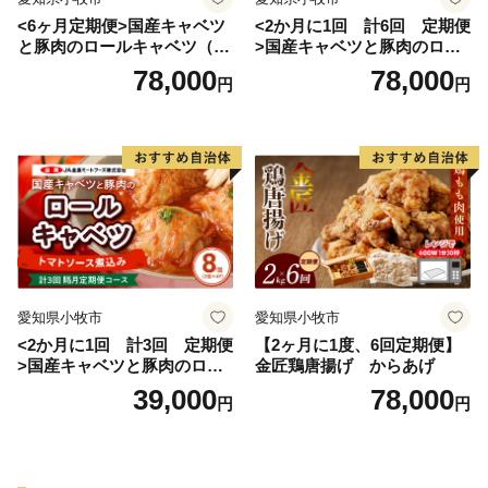
<6ヶ月定期便>国産キャベツ
<2か月に1回 計6回 定期便
と豚肉のロールキャベツ（4P
>国産キャベツと豚肉のロー
入り）
ルキャベツ（4P入り）
78,000
78,000
円
円
愛知県小牧市
愛知県小牧市
<2か月に1回 計3回 定期便
【2ヶ月に1度、6回定期便】
>国産キャベツと豚肉のロー
金匠鶏唐揚げ からあげ
ルキャベツ（4P入り）
39,000
78,000
円
円