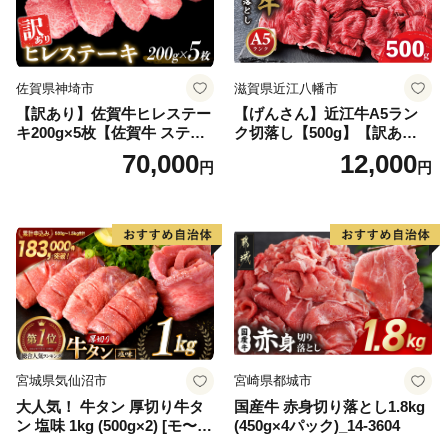
佐賀県神埼市
滋賀県近江八幡市
【訳あり】佐賀牛ヒレステー
【げんさん】近江牛A5ラン
キ200g×5枚【佐賀牛 ステー
ク切落し【500g】【訳あり】
キ ブランド肉 ヒレ肉 フィレ
【DG12W】
70,000
12,000
円
円
肉 ジューシー ヘルシー】(H0
65175)
宮城県気仙沼市
宮崎県都城市
大人気！ 牛タン 厚切り牛タ
国産牛 赤身切り落とし1.8kg
ン 塩味 1kg (500g×2) [モ〜ラ
(450g×4パック)_14-3604
ンド 宮城県 気仙沼市 205646