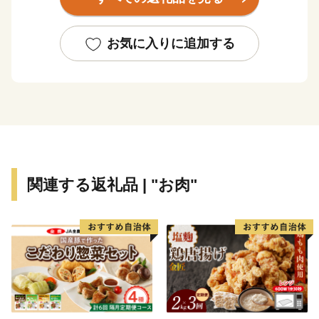
を中心に農業が発達し、その営みが集落活動の原点とな
り、地域文化となって今に継承されています。
お気に入りに追加する
草原のあか牛、全国名水百選に選ばれた池山水源の水
や山吹水源、その水源の水で作られた「名水棚田米」、
全国に2,000頭ほどしかいないという「ブラウンスイス
牛」の乳製品などたくさんの名産品があります。
阿蘇外輪山にある約1,300人が暮らす小さな村、産山
村。四季折々の姿を見せる草原と澄んだ水があります。
関連する返礼品 | "お肉"
産山村は、皆様からのご支援とともに、畜産や稲作を中
心とした里山文化を未来へとつないでいくことを目指し
ます。