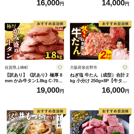
16,000
14,000
円
円
60] 肉 牛肉 精肉 牛たん 牛タ
ン塩 牛たん塩 冷凍 焼肉 BB
Q アウトドア バーベキュー
厚切り タン
佐賀県上峰町
大阪府泉佐野市
【訳あり】《訳あり》極厚 8
ねぎ塩 牛たん（成型）合計 2
mm かみ牛タン1.8kg C-709-
kg 小分け 250g×8P【牛タン
AS
牛肉 焼肉用 薄切り 訳あり サ
19,000
16,000
円
円
イズ不揃い】