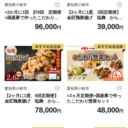
愛知県小牧市
愛知県小牧市
<2か月に1回 計6回 定期便
【2ヶ月に1度、3回定期便】
>国産豚で作ったこだわり惣
金匠鶏唐揚げ 塩麹 からあ
菜セット
げ
96,000
39,000
円
円
愛知県小牧市
愛知県小牧市
【2ヶ月に1度、6回定期便】
<3ヵ月定期便>国産豚で作っ
金匠鶏唐揚げ 塩麹 からあ
たこだわり惣菜セット
げ
78,000
48,000
円
円