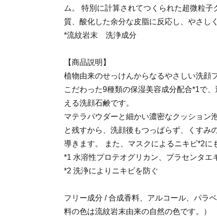
ム。 特別に計算されてつくられた超微粒子
質、酸化した余分な皮脂に反応し、やさし
*流紋岩末 洗浄成分
【商品説明】
植物由来のせっけんからなるやさしい洗顔
こだわった9種類の保湿美容成分配合*1で
える洗顔石鹸です。
マテラパウダーと細かい濃密なクッション
と残すから、洗顔後もつっぱらず、くすみの
導きます。 また、マスクによるニキビ*2に
*1 水溶性プロテオグリカン、プラセンタ
*2 洗浄によりニキビを防ぐ
フリー成分 / 合成香料、アルコール、パラ
料の色は流紋岩末由来の自然の色です。）