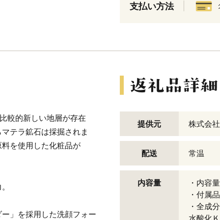
支払い方法
の比較的新しい地層が存在
提供元
株式会社
らマテラ鉱石は採掘されま
原料を使用した化粧品が
配送
常温
内容量
・内容量
力。
・付属品
・全成分
ダー」を採用した洗顔フォー
水酸化Ｋ