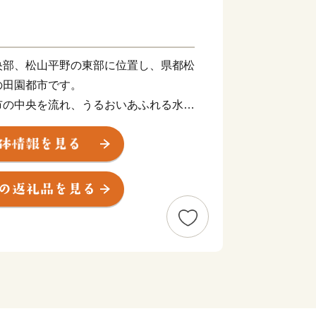
央部、松山平野の東部に位置し、県都松
の田園都市です。
市の中央を流れ、うるおいあふれる水辺
南部の皿ヶ嶺連峰県立自然公園は、東部
棚田や渓谷を有する里山が自然美を形成
ミュージカル劇場ではプロのミュージカ
れていたり、地域では秋祭り行事などの
手で現在も数多く保存されているなど、
アートのまちとしても近年注目されてお
える「はだか麦」を紹介した特設サイト