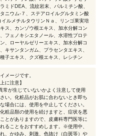
ラミドDEA、流紋岩末、パルミチン酸、
タニウム-７、ステアロイルグルタミン酸
コイルメチルタウリンＮａ、リンゴ果実培
キス、カンゾウ根エキス、加水分解コン
、フェノキシエタノール、水溶性プロテ
ン、ローヤルゼリーエキス、加水分解コ
、キサンタンガム、プラセンタエキス、
種子エキス、クズ根エキス、レシチン
イメージです。
上に注意】
異常が生じていないかよく注意して使用
さい。化粧品がお肌に合わないとき即ち
な場合には、使用を中止してください。
化粧品類の使用を続けますと、症状を悪
ことがありますので、皮膚科専門医等に
れることをおすすめします。※使用中、
れ、かゆみ、刺激、色抜け（白斑等）や