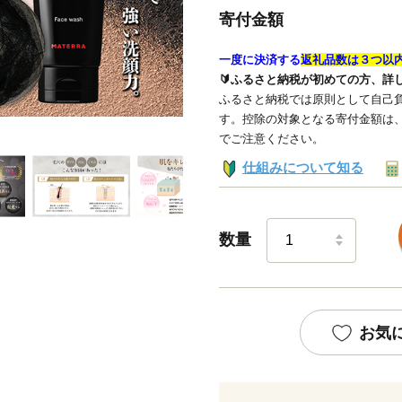
寄付金額
一度に決済する
返礼品数は３つ以
🔰ふるさと納税が初めての方、詳
ふるさと納税では原則として自己負
す。控除の対象となる寄付金額は
でご注意ください。
仕組みについて知る
数量
お気