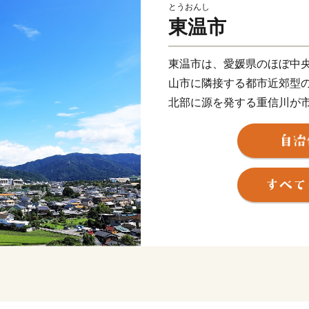
とうおんし
東温市
東温市は、愛媛県のほぼ中
山市に隣接する都市近郊型
北部に源を発する重信川が
空間に恵まれるとともに、
の霊峰石鎚山系と連なり、
しています。また、常設の
ル俳優の演劇が１年中行わ
無形民俗文化財が、住民の
芸術・文化・歴史が息づく
ります。
★主食にもスイーツにも使
を公開中！