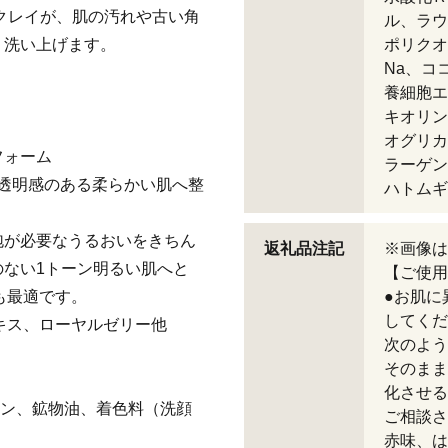
クレイが、肌の汚れや古い角
ル、ラウ
く洗い上げます。
ポリクオ
Na、コ
養細胞エ
キオリン
オグリカ
フォーム
ラーゲン
、透明感のある柔らかい肌へ整
ハトムギ
泡が必要なうるおいをきちん
返礼品注記
※画像は
ない1トーン明るい肌へと
【ご使用
も最適です。
●お肌に
してくだ
エキス、ローヤルゼリー他
次のよう
そのまま
化させる
ベン、鉱物油、着色料（洗顔
ご相談さ
赤味、は