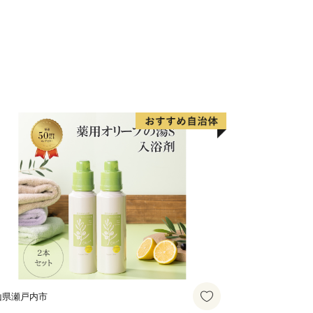
はだか麦」
山県瀬戸内市