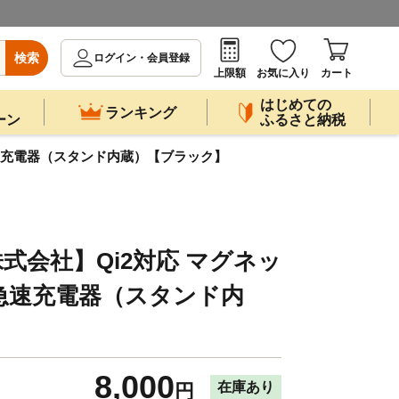
検索
ログイン・会員登録
上限額
お気に入り
カート
はじめての
ランキング
ーン
ふるさと納税
速充電器（スタンド内蔵）【ブラック】
式会社】Qi2対応 マグネッ
急速充電器（スタンド内
】
8,000
在庫あり
円