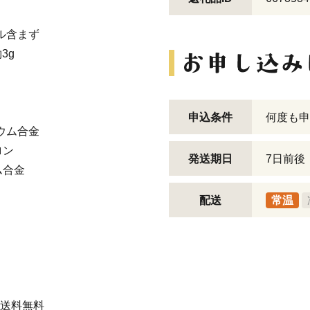
ブル含まず
3g
申込条件
何度も申
ウム合金
ロン
発送期日
7日前後
ム合金
配送
常温
 送料無料