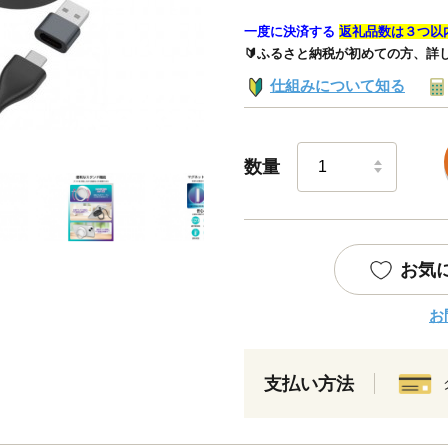
一度に決済する
返礼品数は３つ以
🔰ふるさと納税が初めての方、詳
仕組みについて知る
数量
お気
お
支払い方法