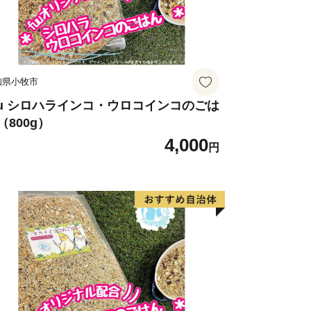
知県小牧市
uu シロハラインコ・ウロコインコのごは
（800g）
4,000
円