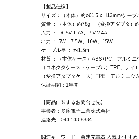
【製品仕様】
サイズ：（本体）約φ61.5 x H13mm/ケー
質量 ：（本体）約78g （変換アダプタ）約
入力 ： DC5V 1.7A、 9V 2.4A
出力 ： 5W、7.5W、10W、15W
ケーブル長 ： 約1.5m
材質 ：（本体ケース）ABS+PC、アルミニ
（コネクタケース・ケーブル）TPE、ナイ
（変換アダプタケース）TPE、アルミニウ
保証期間：1年間
【商品に関するお問合せ先】
事業者：多摩電子工業株式会社
連絡先：044-543-8884
関連キーワード：急速充電器 人気 おすすめ