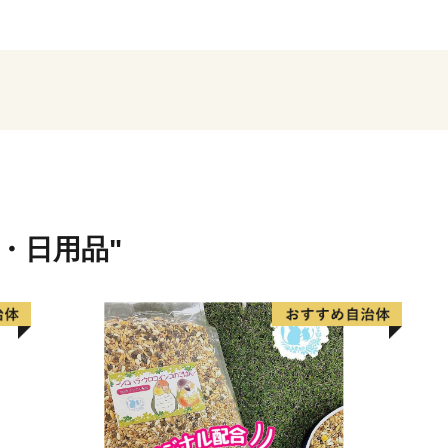
税」にのせ、本市を応援い
寄附していただいた方へは
る」、「味わう」ことで、
ていただいております。「
だ！」と再発見していただ
皆さまの想いを、福祉や芸
に活用させていただき、施
貨・日用品"
よろしくお願いいたします
※本市では、いかなる理由
（キャンセル）及び寄附金
い。