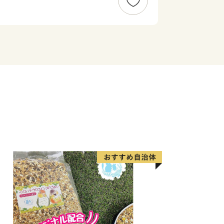
ただければと存じます。
、「川崎の魅力」を「観る」、「体験す
川崎らしさを体感できる機会を用意させ
川崎にはこんなにいいものがあるん
きたいと存じます。
術・文化、環境をはじめさまざまな分野
策に反映させてまいりますので、応援を
。
があっても、お申込後の寄附の取り下げ
の返金は致しかねますので御注意くださ