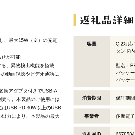
し、最大15W（※）の充電
容量
Qi2対
タンド内
わせが可能
する、異物検出機能を搭載
型名：PR
パッケージ
らの動画視聴やビデオ通話に
パッケー
A変換アダプタ付きでUSB-A
消費期限
保証期間
別売り。本製品のご使用には
USB PD 30W以上のUSB
の出力により、本製品の最大
事業者
多摩電子
返礼品ID
6678584