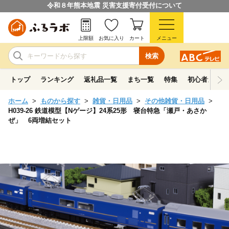
令和８年熊本地震 災害支援寄付受付について
上限額
お気に入り
カート
メニュー
検索
トップ
ランキング
返礼品一覧
まち一覧
特集
初心者ガイド
ホーム
ものから探す
雑貨・日用品
その他雑貨・日用品
H039-26 鉄道模型【Nゲージ】24系25形 寝台特急「瀬戸・あさか
ぜ」 6両増結セット