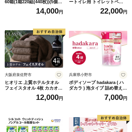
60箱(1箱220組(440枚))(5個入
ートイレ用 トイレットペー
り×12セット)【1256759】
パー（ダブル）64ロール(8ロ
14,000
22,000
円
円
ール×8パック) 開成町 トイレ
ットペーパーダブル 日用品
国産 新生活 ダブル SDGs 備
蓄 防災 エコ 消耗品 生活雑貨
生活用品 無香料 トイレット
ペーパー ダブル といれっと
ぺーぱー トイレ クレシア ト
イレットペーパー [BDBH002
-1]
大阪府泉佐野市
兵庫県小野市
ヒオリエ 上質ホテルタオル
ボディソープ hadakara ( ハ
フェイスタオル 4枚 カカオ
ダカラ ) 泡タイプ 詰め替え 4
【タオル 泉州タオル 吸水 普
40ml×4袋 ボディーソープ 泡
12,000
7,000
円
円
段使い 無地 シンプル 日用品
ボディソープ 泡 日用品 消耗
ふわふわ ふかふか 家族 たお
品 バス用品 大容量 いい 匂い
る 一人暮らし】
ボディ 保湿 LION ライオン
泡石鹸 石鹸 兵庫 兵庫県 小野
市