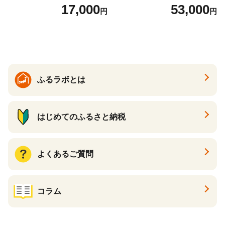
っかり香るフレッシュクリア
回 日本製 まとめ買い 防災
17,000
53,000
円
円
の香り ダブル 12ロール×6パ
常備品 日用雑貨 消耗品 生活
ック 72ロール 25m トイレ
必需品 大容量 備蓄 リサイク
ットペーパー パルプ100％ 消
ル ティッシュ ペーパー まと
臭 防臭 日用品 消耗品 備蓄
め買い 雑貨 倶知安町
ふるラボとは
はじめてのふるさと納税
よくあるご質問
コラム