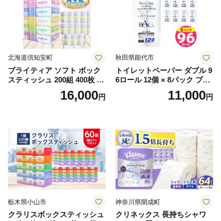
北海道倶知安町
秋田県能代市
ブライティア ソフト ボック
トイレットペーパー ダブル 9
スティッシュ 200組 400枚 60
6ロール 12個 × 8パック ブラ
箱 日本製 まとめ買い ティッ
ンカ 再生紙 100％ 芯あり 日
16,000
11,000
円
円
シュ リサイクル 長持 防災 常
用品 消耗品 無香料 生活用品
備品 日用雑貨 消耗品 生活必
備蓄 秋田県 能代市 送料無料
需品 備蓄 ペーパー 紙 北海道
《能代製紙》
倶知安町 日用品
栃木県小山市
神奈川県開成町
クラリスボックスティッシュ
クリネックス 長持ちシャワ