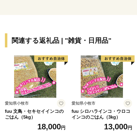
する鶴ヶ島ジャンクション、鶴ヶ島I.C.、圏央鶴ヶ島I.C.
があり、交通の要衝となっています。
関連する返礼品 | "雑貨・日用品"
愛知県小牧市
愛知県小牧市
fuu 文鳥・セキセイインコの
fuu シロハラインコ・ウロコ
ごはん（5kg）
インコのごはん（3kg）
18,000
13,000
円
円