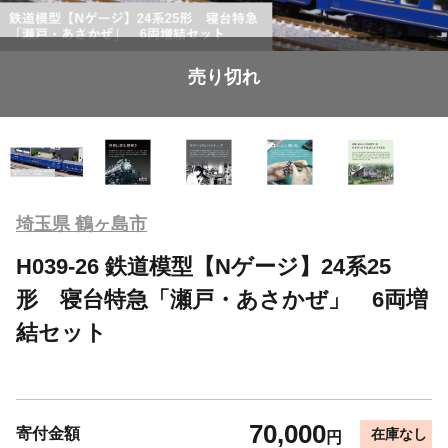
売り切れ
埼玉県 鶴ヶ島市
H039-26 鉄道模型【Nゲージ】24系25
形 寝台特急「瀬戸・あさかぜ」 6両増
結セット
70,000
寄付金額
在庫なし
円