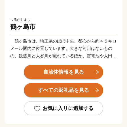
つるがしまし
鶴ヶ島市
鶴ヶ島市は、埼玉県のほぼ中央、都心から約４５キロ
メール圏内に位置しています。大きな河川はないもの
の、飯盛川と大谷川が流れているほか、雷電池や太田ヶ
谷沼などがあり、地形はほぼ平坦となっています。
東京への通勤圏に属する良好な居住空間が広がる一
自治体情報を見る
方、雑木林や農地などといった武蔵野の原風景が残され
ており、都市と自然の調和したまちです。
すべての返礼品を見る
本市には東武東上線、越生線の３駅があり、東武東上
線は東京メトロ・東急東横線などと相互乗り入れを行っ
ていることなどから、東京都心や横浜などに直接行ける
お気に入りに追加する
という恵まれた条件を持っています。
また、関越自動車道、首都圏中央連絡自動車道が交差