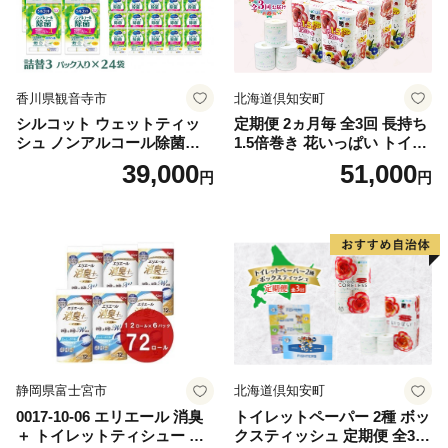
香川県観音寺市
北海道倶知安町
シルコット ウェットティッ
定期便 2ヵ月毎 全3回 長持ち
シュ ノンアルコール除菌詰
1.5倍巻き 花いっぱい トイレ
替（43枚×3P）×24袋 日用品
ットペーパー ダブル 45ｍ 計
39,000
51,000
円
円
おもちゃ 拭き取り 手拭き 外
72ロール 全18種 花柄 プリン
出時 お出かけ時 食事前 緑茶
ト ハーブ 香り付き 日本製 ま
カテキン配合
とめ買い 防災 常備品 ペーパ
ー 消耗品 備蓄 送料無料 北海
道 倶知安町 日用品
静岡県富士宮市
北海道倶知安町
0017-10-06 エリエール 消臭
トイレットペーパー 2種 ボッ
＋ トイレットティシュー し
クスティッシュ 定期便 全3