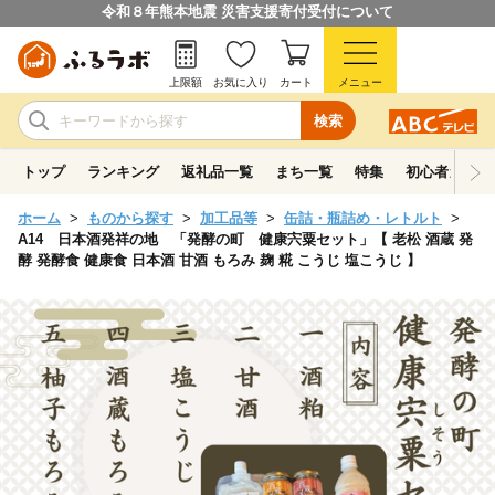
令和８年熊本地震 災害支援寄付受付について
上限額
お気に入り
カート
メニュー
検索
トップ
ランキング
返礼品一覧
まち一覧
特集
初心者ガイド
ホーム
ものから探す
加工品等
缶詰・瓶詰め・レトルト
A14 日本酒発祥の地 「発酵の町 健康宍粟セット」【 老松 酒蔵 発
酵 発酵食 健康食 日本酒 甘酒 もろみ 麹 糀 こうじ 塩こうじ 】