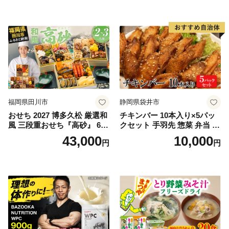
福岡県田川市
静岡県袋井市
おせち 2027 博多久松 厳選和
チキンバー 10本入り×5パッ
風 三段重おせち『高砂』 6.5
クセット 手羽先 惣菜 弁当 お
寸 3段重 2～3人前 おせち料
かず お酒 おつまみ ギフト キ
43,000
10,000
円
円
理 重箱 お正月 冷凍おせち 縁
ャンプ アウトドア キャンプ
起物 祝箸付 福岡 お節 オセチ
飯 保存食 非常食 鶏肉 肉 お
oseti osechi お祝い 迎春おせ
肉 鶏 人気 厳選 静岡県袋井市
ち 本格おせち おせち予約 年
末 年始 お取り寄せ 新春 贅沢
おせち こだわりおせち 惣菜
老舗おせち ふるさと納税お
せち 御節 お節料理 正月 調理
不要 おせち料理2027