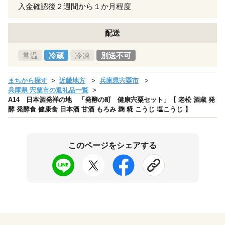
入金確認後２週間から１か月程度
配送
常温
冷蔵
冷凍
別送不可
まちから探す
近畿地方
兵庫県宍粟市
兵庫県 宍粟市の返礼品一覧
A14 日本酒発祥の地 「発酵の町 健康宍粟セット」【 老松 酒蔵 発
酵 発酵食 健康食 日本酒 甘酒 もろみ 麹 糀 こうじ 塩こうじ 】
このページをシェアする