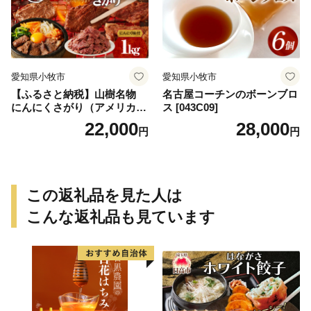
愛知県小牧市
愛知県小牧市
【ふるさと納税】山樹名物
名古屋コーチンのボーンブロ
にんにくさがり（アメリカ産
ス [043C09]
サガリ）1kg
22,000
28,000
円
円
この返礼品を見た人は
こんな返礼品も見ています