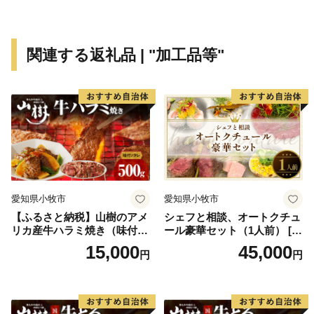
【 「発酵のふるさと」 宍粟 】
宍粟が「日本酒発祥の地」といわれるのは、現存する風
土記の中で日本酒最古の記述がある「播磨国風土記」の
関連する返礼品 | "加工品等"
一説によります。現在も、豊かな自然や清流に育まれ受
け継がれる職人の技が宍粟の日本酒文化を発展させてい
ます。
【 森と生きるまちならではの「自然資源」 】
従来の人々のオアシスとして千年も前より引用されてき
たといわれる「千年水」など豊かな山々から生みだされ
る名水は古くから宍粟の発酵文化を支えてきました。山
愛知県小牧市
愛知県小牧市
の恵みである名水、澄んだ空気により育てられた米は日
【ふるさと納税】山樹のアメ
シェフと相談、オートクチュ
本酒のみならず、宍粟の豊かな食を支え、宍粟独自の味
リカ産牛ハラミ焼き（味付）
ール豪華セット（1人前） [04
を生み出しています。
500g
3C10]
15,000
45,000
円
円
【 「人」が守り伝える伝統と文化 】
江戸時代後期から約１５０年間作られていた地酒「三