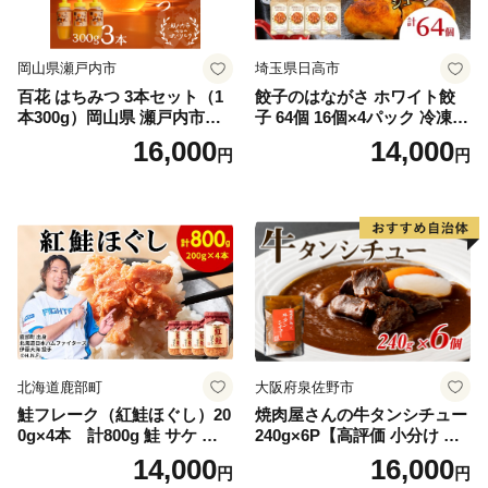
岡山県瀬戸内市
埼玉県日高市
百花 はちみつ 3本セット（1
餃子のはながさ ホワイト餃
本300g）岡山県 瀬戸内市産
子 64個 16個×4パック 冷凍
石黒農園 ヨーグルト パン 砂
中華 点心 B級グルメ ご当地
16,000
14,000
円
円
糖の代わり 香り高い いい香
野菜 おつまみ おかず 簡単調
り 季節の花の蜜 トンガリ容
理 時短 リピート 保存 豚肉
器入り
特製 ポーク 大きめ ジューシ
ー ギフト お取り寄せ 日高市
北海道鹿部町
大阪府泉佐野市
鮭フレーク（紅鮭ほぐし）20
焼肉屋さんの牛タンシチュー
0g×4本 計800g 鮭 サケ 鮭
240g×6P【高評価 小分け 惣
ほぐし サケフレーク シャケ
菜 牛たん 一人暮らし 冷凍】
14,000
16,000
円
円
フレーク 鮭フレーク