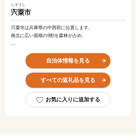
しそうし
宍粟市
宍粟市は兵庫県の中西部に位置します。
南北に広い面積の9割を森林が占め、
《まちの交通・文化・経済の中心として重要な役割を果
たしてきた 山崎町》
自治体情報を見る
《特に古くから歴史・文化遺産を数多く有する 一宮
町》
すべての返礼品を見る
《平安時代には京都石清水八幡宮の荘園として組み入れ
られた 波賀町》
《冬には市内でも特に積雪が多く、和鉄の郷として繁栄
お気に入りに追加する
してきた 千種町》
のそれぞれに独自の特色ある４町からなるまちです。