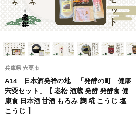
兵庫県 宍粟市
A14 日本酒発祥の地 「発酵の町 健康
宍粟セット」【 老松 酒蔵 発酵 発酵食 健
康食 日本酒 甘酒 もろみ 麹 糀 こうじ 塩
こうじ 】