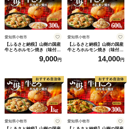
笑」の復活や、伝統ある播州山崎藍染の復活、また女性
蔵人による日本酒バーの開業など、宍粟に息づく文化や
伝統が新たな世代に受け継がれ、今のかたちとなって発
展し続けています。
愛知県小牧市
愛知県小牧市
宍粟市の４町それぞれについて特色ある文化もお伝えし
【ふるさと納税】山樹の国産
【ふるさと納税】山樹の国産
たいところですが、たくさんある魅力を伝えきることは
牛とろホルモン焼き（味付/
牛とろホルモン焼き（味付/
難しく、
タレ） 300g
タレ） 600g ホルモン 肉
9,000
14,000
円
円
ふるさと納税返礼品をとおして、より具体的に宍粟の魅
牛肉 山樹 国産牛 とろホルモ
ン焼き 300g×2パック 計600g
力を感じていただけると嬉しく思います。
味付 タレ プリプリ 小腸 味噌
タレ にんにく バーベキュー
BBQ 炒め物 ホルモン丼 野菜
炒め 焼きうどん 下処理済み
愛知県 小牧市 冷凍 送料無料
愛知県小牧市
愛知県小牧市
【ふるさと納税】山樹の国産
【ふるさと納税】山樹の国産