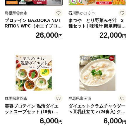
島根県雲南市
石川県かほく市
プロテイン BAZOOKA NUT
まつや とり野菜みそ汁 2
RITION WPC（ホエイプロテ
種セット | 味噌汁 簡単調理
イン）＜プレーン＞ 900g｜
お味噌 おみそ みそ とり野菜
26,000
22,000
円
円
バズーカ岡田監修・植物由来
時短料理 時短ごはん ご当地
の甘味料使用・国内製造 島
フリーズドライ
根県雲南市/株式会社アルプ
ロン [AIEN005]
群馬県富岡市
群馬県富岡市
美容プロテイン 温活ダイエ
ダイエットクラムチャウダー
ットスープセット (16食) 小
＜豆乳仕立て＞(24食入) クラ
分け スープ 食べ比べ セット
ムチャウダー 豆乳 ダイエッ
6,000
6,000
円
円
詰合せ クラムチャウダー チ
ト スープ プロテイン たんぱ
ゲ コーン ポタージュ トマト
く質 食物繊維 食品 F20E-799