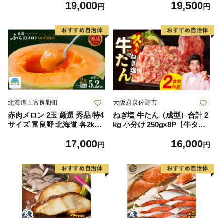
19,000
19,500
もの 果実 旬の果物 旬のフル
離島は配送不可
円
円
ーツ 香川 香川県 東かがわ市
北海道上富良野町
大阪府泉佐野市
赤肉メロン 2玉 厳選 秀品 特4
ねぎ塩 牛たん（成型）合計 2
サイズ 富良野 北海道 各2kg
kg 小分け 250g×8P【牛タン
～2.6kg 2玉 セット ファーム
牛肉 焼肉用 薄切り 訳あり サ
17,000
16,000
富良野 メロン めろん 果物 く
イズ不揃い】
円
円
だもの フルーツ デザート 旬
の果物 旬のフルーツ