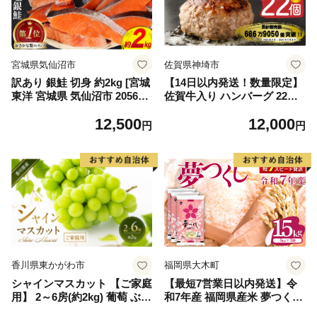
宮城県気仙沼市
佐賀県神埼市
訳あり 銀鮭 切身 約2kg [宮城
【14日以内発送！数量限定】
東洋 宮城県 気仙沼市 205649
佐賀牛入り ハンバーグ 22個
91] 鮭 魚介類 海鮮 訳アリ 規
2.6kg(120g×22個)【佐賀牛 黒
12,500
12,000
格外 不揃い さけ サケ 鮭切身
毛和牛 ブランド牛 九州 ハン
円
円
シャケ 切り身 冷凍 家庭用 お
バーグ 牛肉 豚肉 国産 お弁当
かず 弁当 支援 サーモン 銀鮭
おかず 惣菜 おすすめ 人気】
切り身 魚 わけあり
(H083106)
香川県東かがわ市
福岡県大木町
シャインマスカット 【ご家庭
【最短7営業日以内発送】令
用】 2～6房(約2kg) 葡萄 ぶど
和7年産 福岡県産米 夢つくし
う ブドウ フルーツ 果物 くだ
15kg 精米 ※北海道・沖縄・