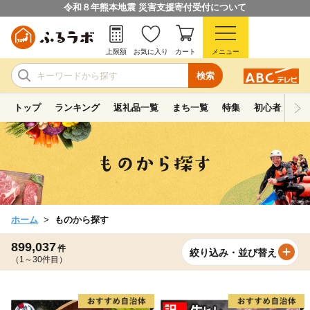
令和８年熊本地震 災害支援寄付受付について
上限額
お気に入り
カート
メニュー
検索
トップ
ランキング
返礼品一覧
まち一覧
特集
初心者ガイド
ホーム
ものから探す
899,037
件
絞り込み・並び替え
（1～30件目）