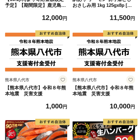
予定】【期間限定】鹿児島県
おさしみ用 1kg 125gx8p [足
大隅産うなぎ蒲焼4尾（400
利本店 宮城県 気仙沼市 2056
12,000
11,500
g） KN007-023
4313] 魚 魚介類 鮭 お刺し身
円
円
刺し身 刺身 生 生食 個包装
チリ銀鮭 銀鮭 海鮮 海鮮丼 魚
介
熊本県八代市
熊本県八代市
【熊本県八代市】令和８年熊
【熊本県八代市】令和８年熊
本地震 災害支援
本地震 災害支援
1,000
10,000
円
円