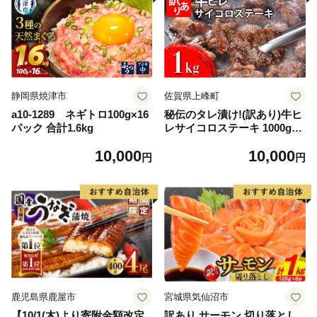
静岡県焼津市
佐賀県上峰町
a10-1289 ネギトロ100g×16
秘伝のタレ漬け!(訳あり)牛ヒ
パック 合計1.6kg
レサイコロステーキ 1000g
【B-1098-AS】
10,000
10,000
円
円
鹿児島県鹿屋市
宮城県気仙沼市
【10/1(木)より寄附金額改定
訳あり サーモン 切り落とし