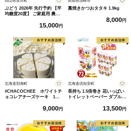
岡山県里庄町
高知県須崎市
ぶどう 2026年 先行予約 【平
藁焼きかつおタタキ 1.9kg
均糖度20度】 ご家庭用 農家
8,000
こだわりの シャイン マスカ
円
15,000
ット 2～3房 合計約1.2kg ブ
円
ドウ 葡萄 岡山県産 国産 フル
ーツ 果物 【 Nini farm 農家
直送 】
北海道別海町
北海道倶知安町
#CHACOCHEE ホワイトチ
長持ち 1.5倍巻き 花いっぱい
ョコレアチーズケーキ 1ホ
トイレットペーパー ダブル 4
ール(直径15cm)（北海道,別
5ｍ 計72ロール 全18種 花柄
9,000
13,500
海町,チーズ,ちーず,チーズケ
プリント ハーブ 香り付き 日
円
円
ーキ,ふるさと納税）
本製 まとめ買い 防災 常備品
ペーパー エコ 日用雑貨 消耗
品 備蓄 送料無料 北海道 倶知
安町 日用品