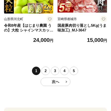
山形県河北町
宮崎県都城市
令和8年産【はじまり農園 う
国産豚肉切り落とし5Kg(うま
の】大粒 シャインマスカット
味加工)_MJ-3647
２房（約700g×2房） 山形県
24,000
15,000
河北町産 【河北町観光物産協
円
円
会】 ka002-004-r8
1
2
3
4
5
次へ