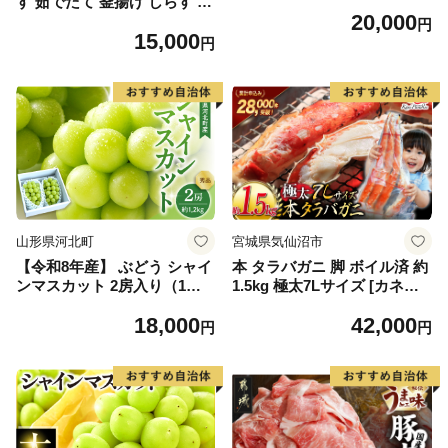
す 茹でたて 釜揚げ しらす 無
20,000
着色 安心 安全 赤穂の塩 新鮮
円
15,000
国産 海の幸 海鮮 魚介 紀州湯
円
浅湾直送 まるとも海産 お取
り寄せ 和歌山県 湯浅町 送料
無料_C6035n
山形県河北町
宮城県気仙沼市
【令和8年産】 ぶどう シャイ
本 タラバガニ 脚 ボイル済 約
ンマスカット 2房入り（1房6
1.5kg 極太7Lサイズ [カネダ
00g前後） 秀品 山形県河北町
イ 宮城県 気仙沼市 2056432
18,000
42,000
産【山形eLab】 ka074-023-r
6] カニ かに 蟹 たらばがに た
円
円
8
らば蟹 タラバ蟹 たらば タラ
バ ボイル