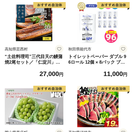
高知県芸西村
秋田県能代市
“土佐料理司”三代目天の鰻蒲
トイレットペーパー ダブル 9
焼2尾セット／「仁淀川」水
6ロール 12個 × 8パック ブラ
系の地下水使用 完全無投薬養
ンカ 再生紙 100％ 芯あり 日
27,000
11,000
殖 国産・高知県産〈高知市共
用品 消耗品 無香料 生活用品
円
円
通返礼品〉うなぎ 真空パック
備蓄 秋田県 能代市 送料無料
（ウナギう・たれセット）
《能代製紙》