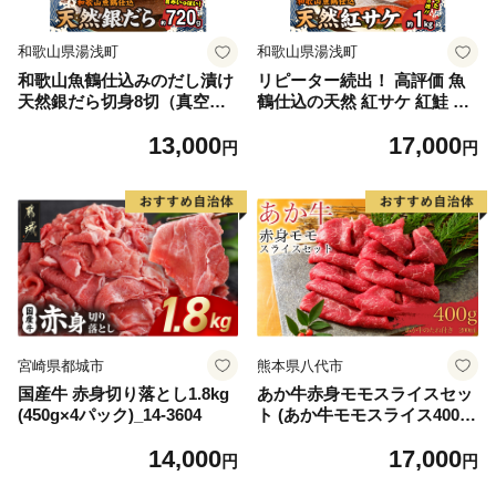
和歌山県湯浅町
和歌山県湯浅町
和歌山魚鶴仕込みのだし漬け
リピーター続出！ 高評価 魚
天然銀だら切身8切（真空パ
鶴仕込の天然 紅サケ 紅鮭 鮭
ック入） 約720g 小分け 独自
サーモン 切身 切り身 約1kg
13,000
17,000
製法 良質な脂 ふっくら 柔ら
レビュー高評価 小分け 真空
円
円
かい 身質 甘み 旨味 白身魚の
パック 梅酒 真昆布 使用 だし
トロ 梅酒 北海道南産 真こん
まろやか 天然 鮭 魚 海の幸
ぶ だし漬け 煮付け ムニエル
海鮮 魚介 食品 食べ物 おかず
味噌漬け 鍋物 冷凍 湯浅町 送
お弁当 水産加工品 冷凍 グル
料無料_G7334
メ お取り寄せ 和歌山県 湯浅
町 送料無料_G7317
宮崎県都城市
熊本県八代市
国産牛 赤身切り落とし1.8kg
あか牛赤身モモスライスセッ
(450g×4パック)_14-3604
ト (あか牛モモスライス400
g、あか牛のたれ200ml付き)
14,000
17,000
円
円