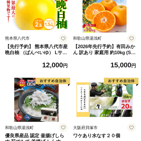
熊本県八代市
和歌山県湯浅町
【先行予約】 熊本県八代市産
【2026年先行予約】有田みか
晩白柚 （ばんぺいゆ） Lサイ
ん 訳あり 家庭用 約10kg (S
ズ 2玉 柑橘 みかん 果物 くだ
S、Sサイズ) みかん 温州みか
12,000
15,000
もの フルーツ おやつ 特産 熊
ん フルーツ 柑橘 果物 果実
円
円
本県 八代市 【2026年12月上
ジューシー 人気 国産 食べ物
旬より順次発送】
和歌山県 湯浅町 送料無料_ZJ
6098
和歌山県湯浅町
大阪府貝塚市
優良県産品 認定 釜揚げしら
ワケあり水なす２０個