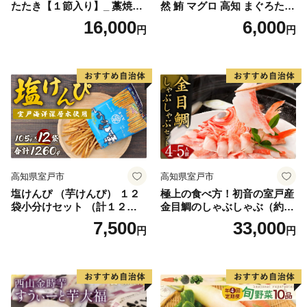
たたき【１節入り】_ 藁焼き
然 鮪 マグロ 高知 まぐろたた
カツオ 鰹 高知 かつおのたた
き ねぎとろ 冷凍 小分け 便利
16,000
6,000
円
円
き 正規品（ not 訳あり ）
高知県室戸市
高知県室戸市
塩けんぴ （芋けんぴ） １２
極上の食べ方！初音の室戸産
袋小分けセット （計１２６
金目鯛のしゃぶしゃぶ（約４
０ｇ） 【室戸海洋深層水使
人前）
7,500
33,000
円
円
用】 和菓子 常温 人気 小袋
小分け 高知県 ご当地スイー
ツ