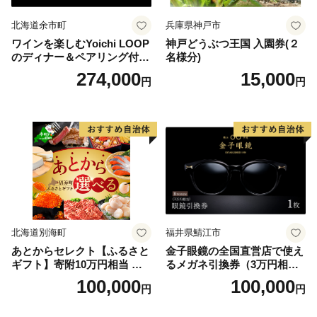
北海道余市町
兵庫県神戸市
ワインを楽しむYoichi LOOP
神戸どうぶつ王国 入園券(２
のディナー＆ペアリング付宿
名様分)
泊プラン＜デラックスツイン
274,000
15,000
円
円
＞
北海道別海町
福井県鯖江市
あとからセレクト【ふるさと
金子眼鏡の全国直営店で使え
ギフト】寄附10万円相当 あ
るメガネ引換券（3万円相
とから選べる！ ギフト いく
当） Bronze
100,000
100,000
円
円
ら ほたて 海鮮 牛肉 別海町
ケーキ アイス （ 後から 選べ