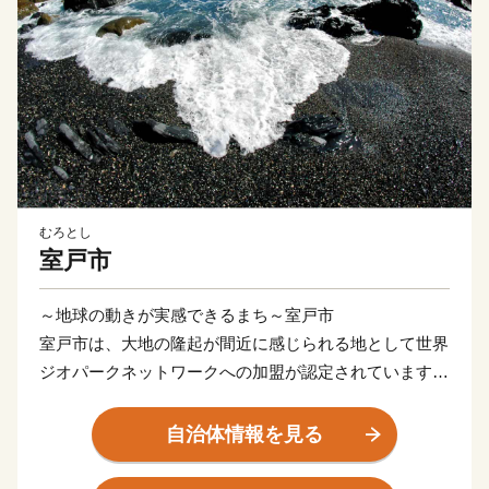
むろとし
室戸市
～地球の動きが実感できるまち～室戸市
室戸市は、大地の隆起が間近に感じられる地として世界
ジオパークネットワークへの加盟が認定されています。
また、日本八景のひとつ室戸岬を有する美しい自然豊か
なまちです。金目鯛をはじめ、豊富な魚種を誇る海産物
自治体情報を見る
や温暖な気候を活かしたビワ、さつまいも等の農産物は
もちろん、イルカとのふれあい等、現地での体験メニュ