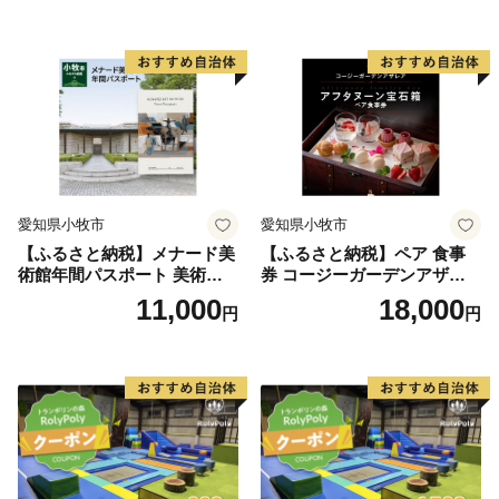
ープ カレー サラダ プリン ソ
ープ カレー サラダ プリン ソ
フトクリーム デザート 愛知
フトクリーム デザート 愛知
県 小牧店 小牧市 チケット 送
県 小牧店 小牧市 チケット 送
料無料
料無料
愛知県小牧市
愛知県小牧市
【ふるさと納税】メナード美
【ふるさと納税】ペア 食事
術館年間パスポート 美術館
券 コージーガーデンアザレ
メナード アート
ア アフタヌーン宝石箱 ホテ
11,000
18,000
円
円
ル特製 デザート 6種類 サン
ドウィッチ コーヒー または
紅茶 スイーツ アフタヌーン
ティー チケット 券 2名様分
お祝 誕生日 記念日 名鉄小牧
ホテル 愛知県 小牧市 送料無
料