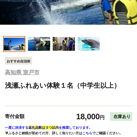
おすすめ自治体
高知県 室戸市
浅瀬ふれあい体験１名（中学生以上）
18,000
寄付金額
在庫あり
円
一度に決済する
返礼品数は３つ以内
を推奨しております。
🔰ふるさと納税が初めての方、詳しく知りたい方は
こちら
でご確認ください。