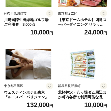
神奈川県川崎市
東京都文京区
川崎国際生田緑地ゴルフ場
【東京ドームホテル】 3階 ス
ご利用券 3,000点
ーパーダイニング リラッサ
ランチブッフェ お食事券 大
10,000
24,000
円
円
人1名様分 関東 東京 ご利用
券 ランチ 昼食 食事券 レスト
ラン ブッフェ 東京都 お食事
券
東京都目黒区
群馬県長野原町
ウェスティンホテル東京
北軽井沢・八ッ場ダム周辺ほ
『ル・スパ・パリジエン』選
か町内各所で利用可能な長野
べるボディセラピー90分/1名
原町ふるさと感謝券（3,000
132,000
10,000
円
円
円分）【トラベル 観光 旅行