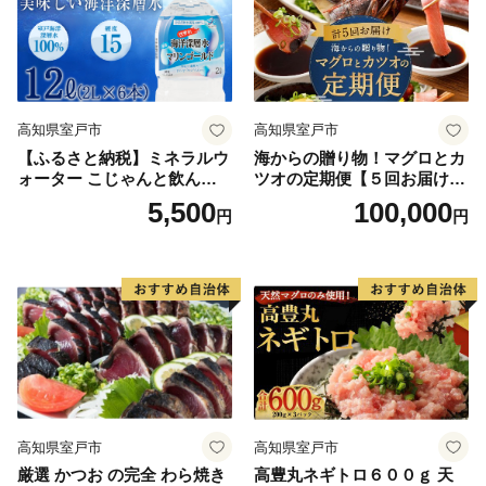
高知県室戸市
高知県室戸市
【ふるさと納税】ミネラルウ
海からの贈り物！マグロとカ
ォーター こじゃんと飲んで
ツオの定期便【５回お届け】
みんかよセット 2L×6本 硬度
海鮮 魚 刺身 まぐろ 鮪 かつ
5,500
100,000
円
円
15 水 ペットボトル マリンゴ
お 鰹 たたき 高知
ールド 飲料水 災害用 避難用
品 高知県 室戸市 国産 送料無
料
高知県室戸市
高知県室戸市
厳選 かつお の完全 わら焼き
高豊丸ネギトロ６００ｇ 天