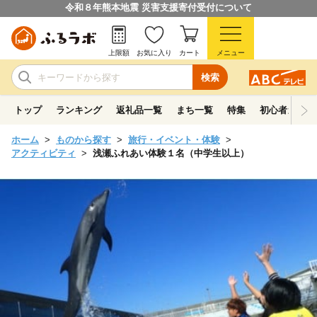
令和８年熊本地震 災害支援寄付受付について
上限額
お気に入り
カート
メニュー
検索
トップ
ランキング
返礼品一覧
まち一覧
特集
初心者ガイド
ホーム
ものから探す
旅行・イベント・体験
アクティビティ
浅瀬ふれあい体験１名（中学生以上）