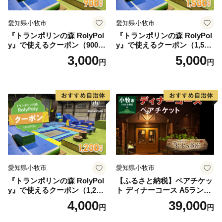
愛知県小牧市
愛知県小牧市
『トランポリンの森 RolyPol
『トランポリンの森 RolyPol
y』で使えるクーポン（900
y』で使えるクーポン（1,500
円）
円）
3,000
5,000
円
円
愛知県小牧市
愛知県小牧市
『トランポリンの森 RolyPol
【ふるさと納税】ペアチケッ
y』で使えるクーポン（1,200
ト ディナーコース A5ランク
円）
飛騨牛 コース 記念日 お誕生
4,000
39,000
円
円
日 特別な日 完全個室 ノンア
ルコール スパークリングワ