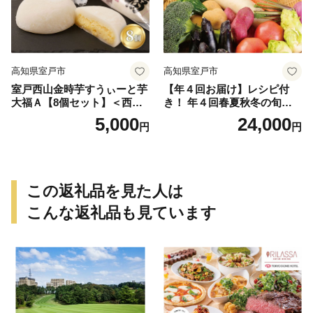
高知県室戸市
高知県室戸市
室戸西山金時芋すうぃーと芋
【年４回お届け】レシピ付
大福Ａ【8個セット】＜西山
き！ 年４回春夏秋冬の旬野
金時芋餡・濃厚クリーム・羽
菜１０品お届け定期便
5,000
24,000
円
円
二重餅・室戸市限定品＞
この返礼品を見た人は
こんな返礼品も見ています