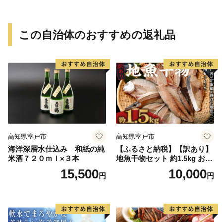
イン 1本付き デザート ドリ
ンク セレブレ お食事券 愛知
県 小牧市 送料無料
この自治体のおすすめの返礼品
高知県室戸市
高知県室戸市
海洋深層水仕込み 和紙の純
【ふるさと納税】【訳あり】
米酒７２０ｍｌ×３本
地魚干物セット 約1.5kg お楽
しみ 干物 おかず おつまみ 魚
15,500
10,000
円
円
魚介類 惣菜 傷あり ご家庭用
冷凍 10000円 1万円 送料無料