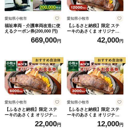
愛知県小牧市
愛知県小牧市
福祉車両・介護車両改造に使
【ふるさと納税】限定 ステ
えるクーポン券(200,000 円)
ーキのあさくま オリジナル
お食事券 12000円 お好きなメ
669,000
42,000
円
円
ニュー 好きなだけ コーンス
ープ カレー サラダ プリン ソ
フトクリーム デザート 愛知
県 小牧店 小牧市 チケット 送
料無料
愛知県小牧市
愛知県小牧市
【ふるさと納税】限定 ステ
【ふるさと納税】限定 ステ
ーキのあさくま オリジナル
ーキのあさくま オリジナル
お食事券 6000円 お好きなメ
お食事券 3000円 お好きなメ
22,000
12,000
円
円
ニュー 好きなだけ コーンス
ニュー 好きなだけ コーンス