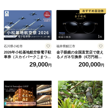
お土産 群馬県 長野原町 北軽
井沢】
石川県小松市
福井県鯖江市
2026年小松基地航空祭電子駐
金子眼鏡の全国直営店で使え
車券（スカイパークこまつ
るメガネ引換券（6万円相
翼） 駐車場 シャトルバスの
当） Platinum
29,000
200,000
円
円
りばすぐ 石川県 小松市