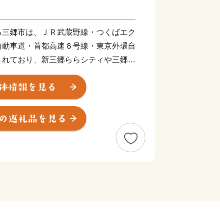
三郷市は、ＪＲ武蔵野線・つくばエク
自動車道・首都高速６号線・東京外環自
されており、新三郷ららシティや三郷中
ンターチェンジ周辺の土地区画整理など
出が進む一方で、豊かな自然に恵まれ、
とができる魅力あふれるまちとして、に
も進んでいます。江戸川に建設中の三
通予定であるとともに、常磐自動車道三
チェンジは、大型車も利用可能となって
ー化への整備を進めています。
「日本一の読書のまち」を宣言しまし
人と人との絆を結び、誰もが、いつでも
らすことができる、文化のかおり高いま