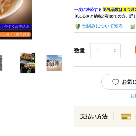
一度に決済する
返礼品数は３つ以
🔰ふるさと納税が初めての方、詳
仕組みについて知る
数量
お気
お
支払い方法