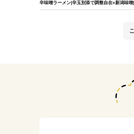
辛味噌ラーメン|辛玉別添で調整自在×新潟味噌|