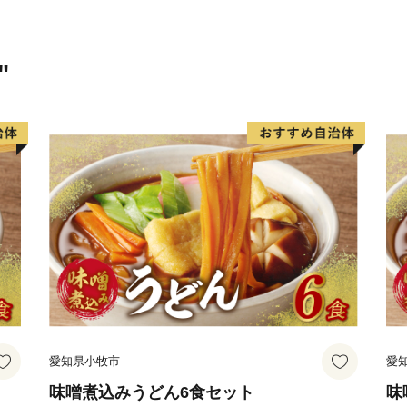
ち」を目指す将来像に掲げ
「秋の読書まつり」など多
これまで続いてきた三郷市
"
ひかる田園都市みさと～人
の実現を目指し、これまで
ります。
愛知県小牧市
愛
味噌煮込みうどん6食セット
味