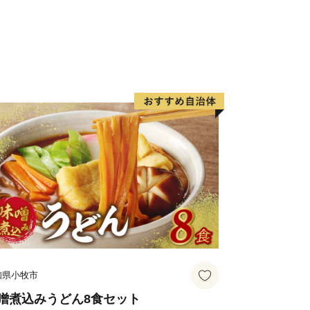
、「全国家読ゆうびんコンクール」、
くの事業を実施しています。
の発展をさらに飛躍させ、「きらりと
にも企業にも選ばれる魅力的なまち～」
以上に魅力あるまちづくりを進めてまい
知県小牧市
噌煮込みうどん8食セット