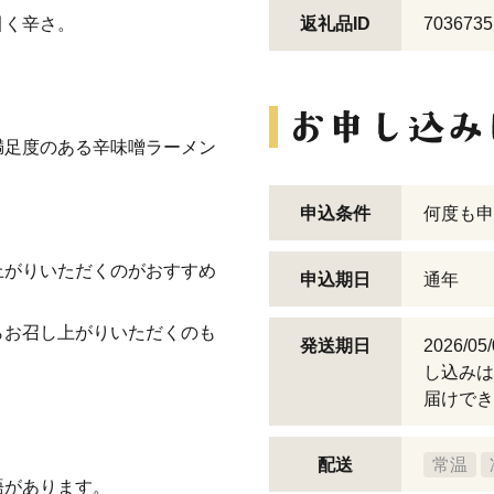
引く辛さ。
返礼品ID
7036735
。
満足度のある辛味噌ラーメン
申込条件
何度も申
上がりいただくのがおすすめ
申込期日
通年
らお召し上がりいただくのも
発送期日
2026/
し込みは
届けでき
配送
常温
語があります。