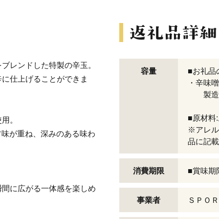
をブレンドした特製の辛玉。
容量
■お礼品
辛に仕上げることができま
・辛味噌
製造地:
■原材料
使用。
※アレル
旨味が重ね、深みのある味わ
品に記載
消費期限
■賞味期
瞬間に広がる一体感を楽しめ
事業者
ＳＰＯＲ