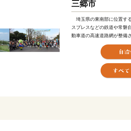
三郷市
埼玉県の東南部に位置する
スプレスなどの鉄道や常磐
動車道の高速道路網が整備
央地区のまち開き、三郷イ
により、人口増加と企業進
四季折々の景色を楽しむこ
ぎわいを見せています。
三郷市は道路交通網の整備
郷流山橋が令和５年度に開
郷料金所スマートインター
おり、今後は、フルインタ
三郷市は平成２５年３月に
た。「読書活動をとおして
読書に親しみ、心豊かに暮