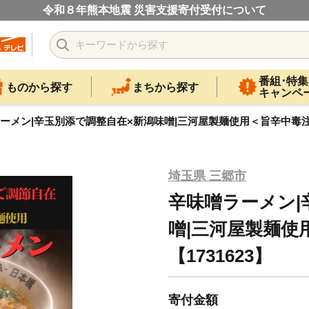
令和８年熊本地震 災害支援寄付受付について
番組･特集
ものから探す
まちから探す
キャンペ
ーメン|辛玉別添で調整自在×新潟味噌|三河屋製麺使用＜旨辛中毒注意＞
埼玉県 三郷市
辛味噌ラーメン|
噌|三河屋製麺使
【1731623】
寄付金額