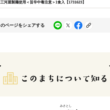
三河屋製麺使用＜旨辛中毒注意＞1食入【1731623】
このページをシェアする
みさとし