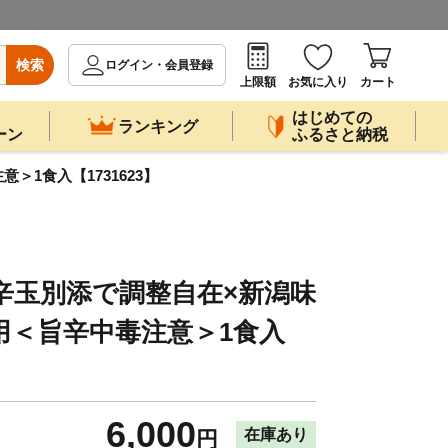
検索
ログイン・会員登録
上限額
お気に入り
カート
はじめての
ランキング
ーン
ふるさと納税
1食入【1731623】
辛玉別添で調整自在×新潟味
用＜旨辛中毒注意＞1食入
6,000
在庫あり
円