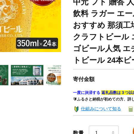
中元 フト 贈答 
飲料 ラガー エー
おすすめ 那須工
クラフトビール 
ゴビール人気 エ
トビール 24本ビ
寄付金額
一度に決済する
返礼品数は３つ以
🔰ふるさと納税が初めての方、詳
仕組みについて知る
数量