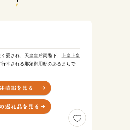
なく愛され、天皇皇后両陛下、上皇上皇
て行幸される那須御用邸のあるまちで
て広く知られており、壮麗な那須連山の
をはじめ、豊かな自然と調和したレジャ
別荘地など充実した観光資源とともに、
ましては、ロイヤルリゾート那須を存分
宿泊施設の利用券をはじめ、レジャー施
品などをご用意しております。