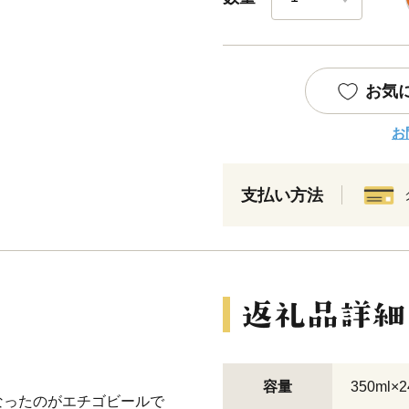
お気
お
支払い方法
容量
350ml×
なったのがエチゴビールで