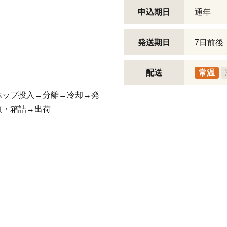
申込期日
通年
発送期日
7日前後
配送
常温
ホップ投入→分離→冷却→発
填・箱詰→出荷