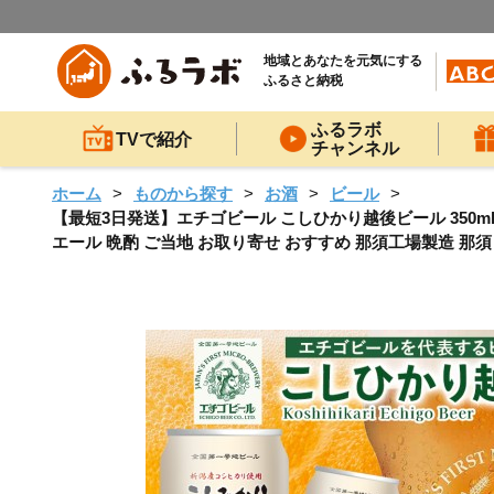
地域とあなたを元気にする
ふるさと納税
ふるラボ
TVで紹介
チャンネル
ホーム
ものから探す
お酒
ビール
【最短3日発送】エチゴビール こしひかり越後ビール 350ml 缶
エール 晩酌 ご当地 お取り寄せ おすすめ 那須工場製造 那