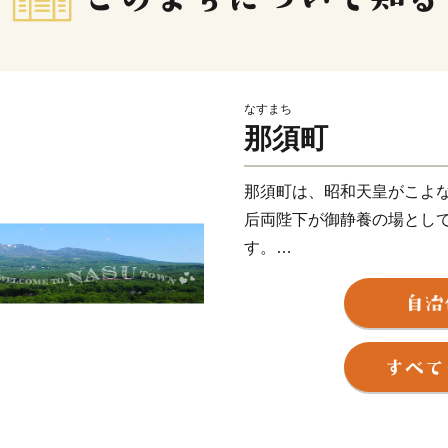
なすまち
那須町
那須町は、昭和天皇がこよ
后両陛下が御静養の場とし
す。
ロイヤルリゾート那須とし
麓に、歴史ある那須温泉郷
ー施設やリゾートホテル、
お客様を迎えております。
ふるさと納税のお礼品とし
に感じていただけるよう、
設利用券、那須和牛、乳製