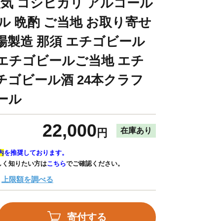
人気 コシヒカリ アルコール
ル 晩酌 ご当地 お取り寄せ
場製造 那須 エチゴビール
エチゴビールご当地 エチ
チゴビール酒 24本クラフ
ール
22,000
在庫あり
円
内
を推奨しております。
しく知りたい方は
こちら
でご確認ください。
上限額を調べる
寄付する