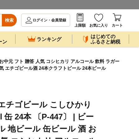
検索
ログイン・会員登録
上限額
お気に入り
カート
はじめての
ランキング
ーン
ふるさと納税
酒 お中元 フト 贈答 人気 コシヒカリ アルコール 飲料 ラガー
 エチゴビール酒 24本クラフトビール 24本ビール
エチゴビール こしひかり
缶 24本 〔P-447〕 | ビー
 地ビール 缶ビール 酒 お