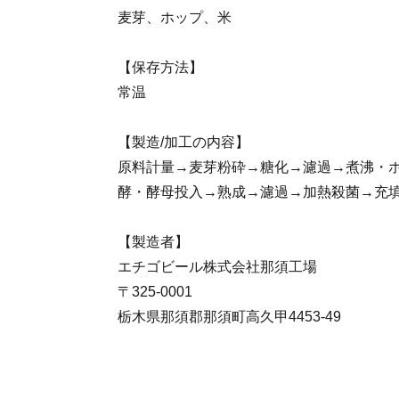
麦芽、ホップ、米
【保存方法】
常温
【製造/加工の内容】
原料計量→麦芽粉砕→糖化→濾過→煮沸・
酵・酵母投入→熟成→濾過→加熱殺菌→充
【製造者】
エチゴビール株式会社那須工場
〒325-0001
栃木県那須郡那須町高久甲4453-49