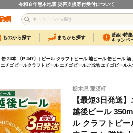
令和８年熊本地震 災害支援寄付受付について
番組･特集
ものから探す
まちから探す
キャンペ
 24本 〔P-447〕 | ビール クラフトビール 地ビール 缶ビール 
須 エチゴビールクラフトビール エチゴビールご当地 エチゴビール人気
栃木県 那須町
【最短3日発送】
越後ビール 350ml 
ル クラフトビール