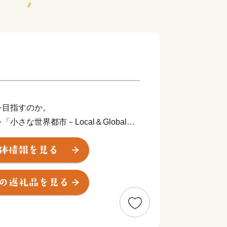
目指すのか。
さな世界都市－Local＆Global
小さな」を「Local」と訳しています。
根ざしながら、世界で輝き「小さくて
した態度のまちを創ろうということで
るためには、６つの条件が必要である