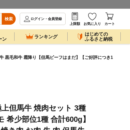
検索
ログイン・会員登録
上限額
お気に入り
カート
はじめての
ランキング
ーン
ふるさと納税
 但馬牛 黒毛和牛 霜降り【但馬ビーフはまだ】【ご好評につき1
上但馬牛 焼肉セット 3種
 希少部位1種 合計600g】