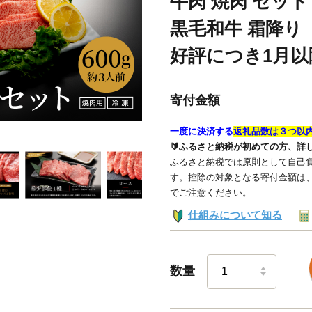
牛肉 焼肉 セット
黒毛和牛 霜降り
好評につき1月以
寄付金額
一度に決済する
返礼品数は３つ以
🔰ふるさと納税が初めての方、詳
ふるさと納税では原則として自己負
す。控除の対象となる寄付金額は
でご注意ください。
仕組みについて知る
数量