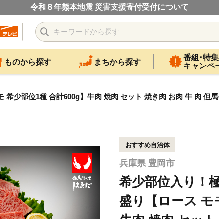
令和８年熊本地震 災害支援寄付受付について
番組･特集
ものから探す
まちから探す
キャンペ
希少部位1種 合計600g】牛肉 焼肉 セット 焼き肉 お肉 牛 肉
おすすめ自治体
兵庫県 豊岡市
希少部位入り！極
盛り【ロース モモ