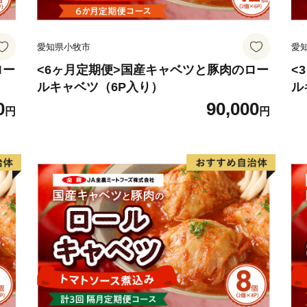
愛知県小牧市
愛
ロー
<6ヶ月定期便>国産キャベツと豚肉のロー
<
ルキャベツ（6P入り）
ル
0
90,000
円
円