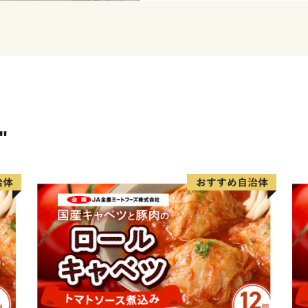
１．自然との共生が徹底
２．地域の歴史、伝統、
引き継がれていること。
３．優れた文化芸術が創
４．多様性を受け入れ、
ていること。
５．内発型の地域産業が
"
６．子どもたちが地域へ
いること。
これらの状態を達成すれば
です。
私たちは、みんなの力を合
す。
豊岡市長