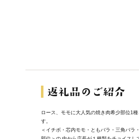
ロース、モモに大人気の焼き肉希少部位1種
す。
＜イチボ・芯内モモ・ともバラ・三角バラ
部位＞の 中から店長が１種類をチョイスし