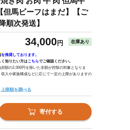
 焼き肉 お肉 牛 肉 但馬牛
【但馬ビーフはまだ】【ご
降順次発送】
34,000
在庫あり
円
内
を推奨しております。
しく知りたい方は
こちら
でご確認ください。
担額の2,000円を除いた全額が控除の対象となりま
、収入や家族構成などに応じて一定の上限がありますの
上限額を調べる
寄付する