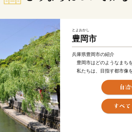
とよおかし
豊岡市
兵庫県豊岡市の紹介
豊岡市はどのようなまちを
私たちは、目指す都市像を「小
City－」と定めました。「
豊岡というローカルに深く
もいいのだ」という堂々と
す。
豊岡が小さな世界都市とな
と考えています。