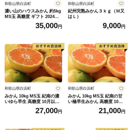
和歌山県白浜町
和歌山県白浜町
濃い山のハウスみかん 約5kg
紀州完熟みかん３ｋｇ（Ｍ又
MS玉 高糖度 ギフト 2024年7
はＬ）
月以降発送分
35,000
9,000
円
円
和歌山県白浜町
和歌山県白浜町
みかん 10kg MS玉 紀南の濃
みかん 10kg MS玉 紀南の甘
いゆら早生 高糖度 10月以降
い極早生みかん 高糖度 10月
発送 マルチ被覆栽培
以降発送 マルチ被覆栽培
27,000
21,000
円
円