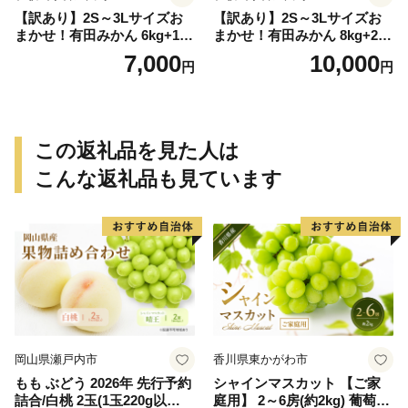
【訳あり】2S～3Lサイズお
【訳あり】2S～3Lサイズお
まかせ！有田みかん 6kg+1kg
まかせ！有田みかん 8kg+2kg
保証分 11月から12月下旬ま
保証分 11月から12月下旬ま
7,000
10,000
円
円
でに順次発送致します。 / 訳
でに順次発送致します。 / 訳
ありみかん 有田みかん みか
ありみかん 有田みかん みか
ん ミカン 蜜柑 柑橘 温州みか
ん ミカン 蜜柑 柑橘 温州みか
ん 和歌山 ご家庭用
ん 和歌山 ご家庭用
この返礼品を見た人は
こんな返礼品も見ています
岡山県瀬戸内市
香川県東かがわ市
もも ぶどう 2026年 先行予約
シャインマスカット 【ご家
詰合/白桃 2玉(1玉220g以
庭用】 2～6房(約2kg) 葡萄 ぶ