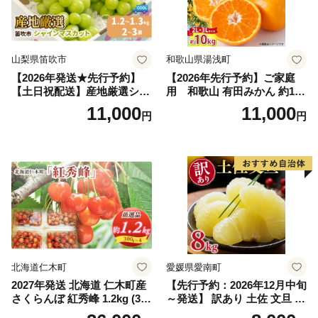
山梨県笛吹市
和歌山県湯浅町
【2026年発送★先行予約】
【2026年先行予約】ご家庭
【土日祝配送】産地厳選シャ
用 和歌山 有田みかん 約10k
インマスカット1.2kg～1.3kg
g (2L、3Lサイズ)【湯浅町】
11,000
11,000
円
円
（2房～3房）※沖縄・離島配
_ZJ6079
送不可※ 106-003-sku02-26y
｜シャインマスカット 発送
笛吹市 山梨県 フルーツ 果物
ぶどう 葡萄 大粒 シャインマ
スカット おすすめ シャイン
マスカット 贈答 ギフト 産地
笛吹市 シャインマスカット
笛吹 葡萄 国産 ぶどう 人気
国産 1.2kg 先行｜
北海道仁木町
愛媛県愛南町
2027年発送 北海道 仁木町産
【先行予約：2026年12月中旬
さくらんぼ 紅秀峰 1.2kg (300
～発送】 訳あり 土佐 文旦 8k
g×4パック) Lサイズ以上 旬
g (Mサイズ以上サイズミック