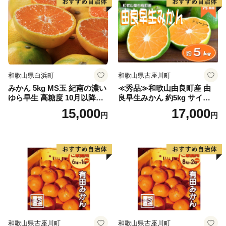
和歌山県白浜町
和歌山県古座川町
みかん 5kg MS玉 紀南の濃い
≪秀品≫和歌山由良町産 由
ゆら早生 高糖度 10月以降発
良早生みかん 約5kg サイズお
送 マルチ被覆栽培
まかせ【sml106C】
15,000
17,000
円
円
和歌山県古座川町
和歌山県古座川町