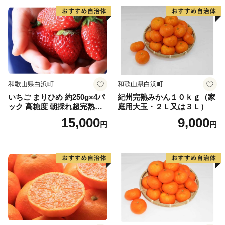
和歌山県白浜町
和歌山県白浜町
いちご まりひめ 約250g×4パ
紀州完熟みかん１０ｋｇ（家
ック 高糖度 朝採れ超完熟ま
庭用大玉・２Ｌ又は３Ｌ）
りひめ 1月以降発送分
15,000
9,000
円
円