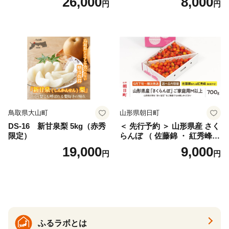
26,000
8,000
円
円
桜桃 産地直送 サクランボ チ
ス) 8000円 わけあり ぶんた
ェリー フルーツ 果物 果物類
ん みかん mikan 蜜柑 ミカン
仁木町 仁木 [松山商店]
土佐文旦 家庭用 産地直送 国
産 農家直送 期間限定 特産品
サイズミックス くらもとフ
ァーム 愛南町 愛媛県
鳥取県大山町
山形県朝日町
DS-16 新甘泉梨 5kg（赤秀
＜ 先行予約 ＞ 山形県産 さく
限定）
らんぼ （ 佐藤錦 ・ 紅秀峰
） ご家庭用 M以上 700g 【20
19,000
9,000
円
円
26年6月下旬から7月上旬発
送】 山形県 果物 フルーツ 初
夏 夏 送料無料
ふるラボとは