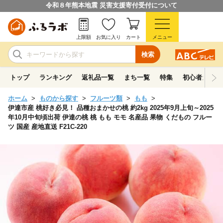
令和８年熊本地震 災害支援寄付受付について
上限額
お気に入り
カート
メニュー
検索
トップ
ランキング
返礼品一覧
まち一覧
特集
初心者ガイド
ホーム
ものから探す
フルーツ類
もも
伊達市産 桃好き必見！ 品種おまかせの桃 約2kg 2025年9月上旬～2025
年10月中旬頃出荷 伊達の桃 桃 もも モモ 名産品 果物 くだもの フルー
ツ 国産 産地直送 F21C-220