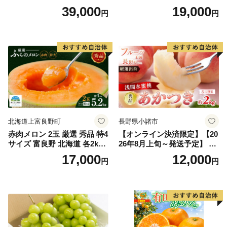
上)・シャインマスカット 晴
どう ブドウ フルーツ 果物 く
39,000
19,000
円
円
王 2房(1房480g以上) 化粧箱
だもの 果実 旬の果物 旬のフ
入り 岡山県産 国産 フルーツ
ルーツ 香川 香川県 東かがわ
果物 ギフト
市
北海道上富良野町
長野県小諸市
赤肉メロン 2玉 厳選 秀品 特4
【オンライン決済限定】【20
サイズ 富良野 北海道 各2kg
26年8月上旬～発送予定】 先
～2.6kg 2玉 セット ファーム
行予約 「浅間水蜜桃プレミ
17,000
12,000
円
円
富良野 メロン めろん 果物 く
アム」 もも あかつき 秀品 約
だもの フルーツ デザート 旬
2kg 5～9玉 贈答品 ふるさと
の果物 旬のフルーツ
納税 果物 桃 フルーツ モモ
果肉 長野県産 小諸市