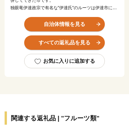
併してできた市です。
独眼竜伊達政宗で有名な”伊達氏”のルーツは伊達市にあ
り、初代伊達朝宗が築いた「高子岡城」の跡や、若き伊
達政宗が初陣の戦勝祈願に訪れた「梁川八幡神社」が今
自治体情報を見る
も残されており、また、江戸時代以降は”養蚕業のま
ち”として発展しました。
すべての返礼品を見る
高低差がある盆地特有の地形で、果物がおいしく育ち、
現在は名産のあんぽ柿や、全国有数の収穫量があるモモ
お気に入りに追加する
の産地としても知られています。荒々しい岩山が特徴
の、日本百景にも選ばれている霊山(りょうぜん)といっ
た山をはじめ、伊達市は自然豊かな土地であふれていま
す。
関連する返礼品 | "フルーツ類"