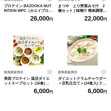
プロテイン BAZOOKA NUT
まつや とり野菜みそ汁 2
RITION WPC（ホエイプロテ
種セット | 味噌汁 簡単調理
イン）＜プレーン＞ 900g｜
お味噌 おみそ みそ とり野菜
26,000
22,000
円
円
バズーカ岡田監修・植物由来
時短料理 時短ごはん ご当地
の甘味料使用・国内製造 島
フリーズドライ
根県雲南市/株式会社アルプ
ロン [AIEN005]
群馬県富岡市
群馬県富岡市
美容プロテイン 温活ダイエ
ダイエットクラムチャウダー
ットスープセット (16食) 小
＜豆乳仕立て＞(24食入) クラ
分け スープ 食べ比べ セット
ムチャウダー 豆乳 ダイエッ
6,000
6,000
円
円
詰合せ クラムチャウダー チ
ト スープ プロテイン たんぱ
ゲ コーン ポタージュ トマト
く質 食物繊維 食品 F20E-799
温活 ダイエット 美容 プロテ
イン 食品 F20E-809