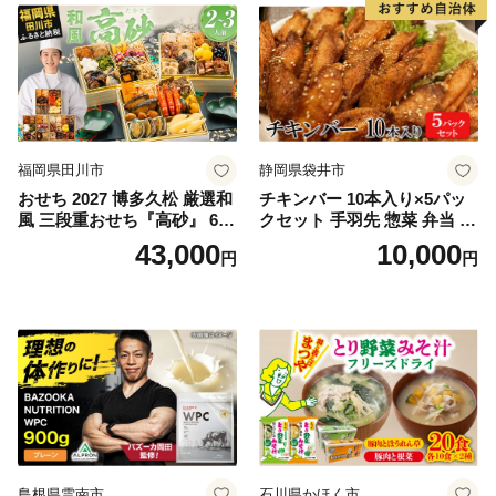
福岡県田川市
静岡県袋井市
おせち 2027 博多久松 厳選和
チキンバー 10本入り×5パッ
風 三段重おせち『高砂』 6.5
クセット 手羽先 惣菜 弁当 お
寸 3段重 2～3人前 おせち料
かず お酒 おつまみ ギフト キ
43,000
10,000
円
円
理 重箱 お正月 冷凍おせち 縁
ャンプ アウトドア キャンプ
起物 祝箸付 福岡 お節 オセチ
飯 保存食 非常食 鶏肉 肉 お
oseti osechi お祝い 迎春おせ
肉 鶏 人気 厳選 静岡県袋井市
ち 本格おせち おせち予約 年
末 年始 お取り寄せ 新春 贅沢
おせち こだわりおせち 惣菜
老舗おせち ふるさと納税お
せち 御節 お節料理 正月 調理
不要 おせち料理2027
島根県雲南市
石川県かほく市