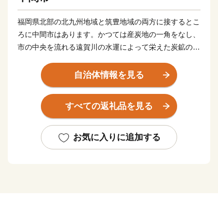
福岡県北部の北九州地域と筑豊地域の両方に接するとこ
ろに中間市はあります。かつては産炭地の一角をなし、
市の中央を流れる遠賀川の水運によって栄えた炭鉱のま
ちでした。
昭和30年代以降、隣接する北九州市のベッドタウンとし
自治体情報を見る
て開発がすすみ、今では、市内の人口の9割が生活する
住宅地の「川東」と往時の面影を残す田園風景がのどか
すべての返礼品を見る
な「川西」の今昔の風景が共存しています。
平成30年に市制施行60周年を迎え、中間市は遠賀川と
ともに新たな歩みを始めました。世界遺産「遠賀川水源
お気に入りに追加する
地ポンプ室」をはじめ、九州最大の中州である自然豊か
な「中島」、市内外から人が集うイベントや季節を彩る
河川敷の風景など、遠賀川を活用したまちづくりを進め
ています。
わたしたち中間市は、16平方キロメートルの小さなまち
です。小さなまちだからできることを、みんなで取り組