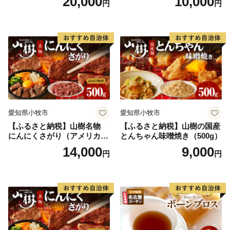
20,000
10,000
円
円
樹 国産牛 白ころホルモン焼
き 300g 丸腸 味付 プリプリ
小腸 味噌タレ にんにく バー
ベキュー 炒め物 ホルモン丼
野菜炒め 焼きうどん 下処理
済み 愛知県 小牧市 送料無料
愛知県小牧市
愛知県小牧市
【ふるさと納税】山樹名物
【ふるさと納税】山樹の国産
にんにくさがり（アメリカ産
とんちゃん味噌焼き（500g）
サガリ）500g
14,000
9,000
円
円