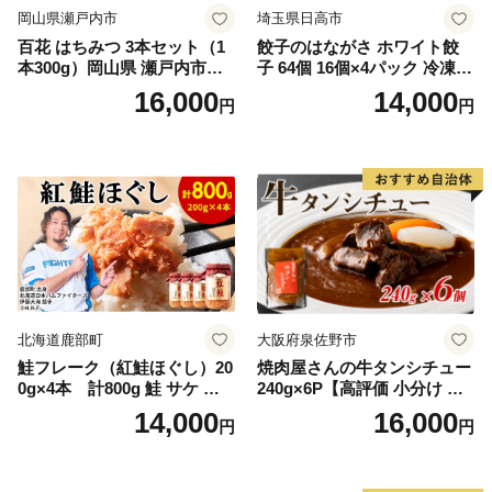
岡山県瀬戸内市
埼玉県日高市
百花 はちみつ 3本セット（1
餃子のはながさ ホワイト餃
本300g）岡山県 瀬戸内市産
子 64個 16個×4パック 冷凍
石黒農園 ヨーグルト パン 砂
中華 点心 B級グルメ ご当地
16,000
14,000
円
円
糖の代わり 香り高い いい香
野菜 おつまみ おかず 簡単調
り 季節の花の蜜 トンガリ容
理 時短 リピート 保存 豚肉
器入り
特製 ポーク 大きめ ジューシ
ー ギフト お取り寄せ 日高市
北海道鹿部町
大阪府泉佐野市
鮭フレーク（紅鮭ほぐし）20
焼肉屋さんの牛タンシチュー
0g×4本 計800g 鮭 サケ 鮭
240g×6P【高評価 小分け 惣
ほぐし サケフレーク シャケ
菜 牛たん 一人暮らし 冷凍】
14,000
16,000
円
円
フレーク 鮭フレーク