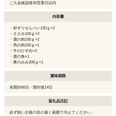
ご入金確認後30営業日以内
内容量
・砂ずりせんべい150ｇ×2
・ささみ100ｇ×2
・鹿の肉100ｇ×2
・馬の肉150ｇ×1
・牛のひずめ×2
・鹿の角×1
・豚のみみ200ｇ×1
賞味期限
未開封60日・開封後14日
返礼品注記
必ず飼い主様の目の届く範囲で与えてください。