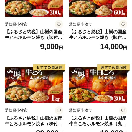
愛知県小牧市
愛知県小牧市
【ふるさと納税】山樹の国産
【ふるさと納税】山樹の国産
牛とろホルモン焼き（味付/
牛とろホルモン焼き（味付/
タレ） 300g
タレ） 600g ホルモン 肉
9,000
14,000
円
円
牛肉 山樹 国産牛 とろホルモ
ン焼き 300g×2パック 計600g
味付 タレ プリプリ 小腸 味噌
タレ にんにく バーベキュー
BBQ 炒め物 ホルモン丼 野菜
炒め 焼きうどん 下処理済み
愛知県 小牧市 冷凍 送料無料
愛知県小牧市
愛知県小牧市
【ふるさと納税】山樹の国産
【ふるさと納税】山樹の国産
牛とろホルモン焼き（味付
牛白ころホルモン焼き（丸
き/タレ）1kg
腸）味付 300g 肉 牛肉 山