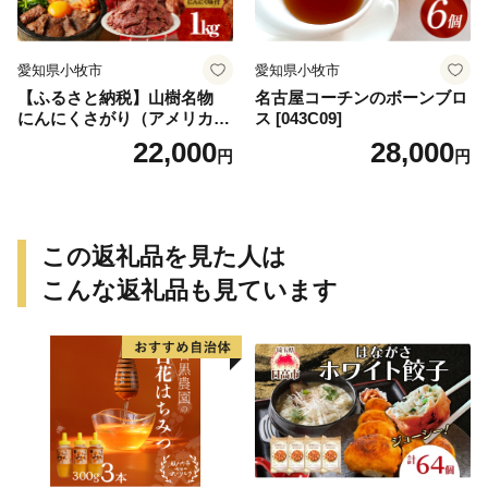
愛知県小牧市
愛知県小牧市
【ふるさと納税】山樹名物
名古屋コーチンのボーンブロ
にんにくさがり（アメリカ産
ス [043C09]
サガリ）1kg
22,000
28,000
円
円
この返礼品を見た人は
こんな返礼品も見ています