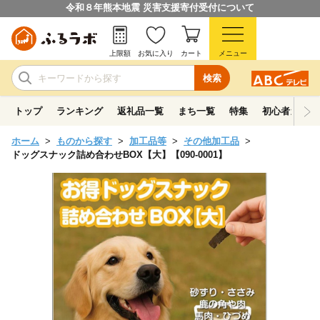
令和８年熊本地震 災害支援寄付受付について
上限額
お気に入り
カート
メニュー
検索
トップ
ランキング
返礼品一覧
まち一覧
特集
初心者ガイド
ホーム
ものから探す
加工品等
その他加工品
ドッグスナック詰め合わせBOX【大】【090-0001】