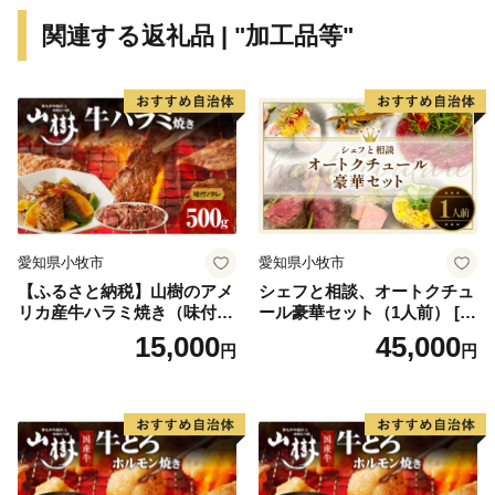
んでいきたいと思っています。中間市が「今」頑張って
関連する返礼品 | "加工品等"
いることを、ぜひご覧ください。
愛知県小牧市
愛知県小牧市
【ふるさと納税】山樹のアメ
シェフと相談、オートクチュ
リカ産牛ハラミ焼き（味付）
ール豪華セット（1人前） [04
500g
3C10]
15,000
45,000
円
円