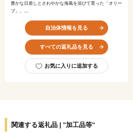
豊かな日差しとさわやかな海風を浴びて育った「オリー
ブ」。
「長与はなんもなかよ」といわれることも多いけれど、
どこにでもあるような、でもここにしかない景色があり
自治体情報を見る
ます。
“自然美” “造形美” に彩られた、住みやすさが自慢の風光
すべての返礼品を見る
明媚な町です。
そんな長与町より心をこめて、お礼の品を贈呈いたしま
お気に入りに追加する
す。
皆さまから応援いただきます寄附金につきましては、
「住みたい 住み続けたい 住んでよかった幸福度日本
一のまち」を目指して大切に活用させていただきます。
皆様からの応援よろしくお願いいたします。
関連する返礼品 | "加工品等"
※本町は総務省の指定を受けた適正な地方団体です。