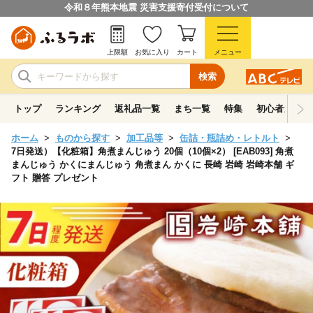
令和８年熊本地震 災害支援寄付受付について
上限額
お気に入り
カート
メニュー
検索
トップ
ランキング
返礼品一覧
まち一覧
特集
初心者ガイド
ホーム
ものから探す
加工品等
缶詰・瓶詰め・レトルト
7日発送）【化粧箱】角煮まんじゅう 20個（10個×2） [EAB093] 角煮
まんじゅう かくにまんじゅう 角煮まん かくに 長崎 岩崎 岩崎本舗 ギ
フト 贈答 プレゼント