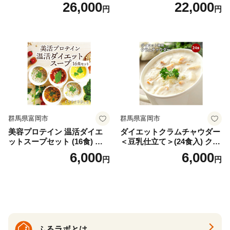
イン）＜プレーン＞ 900g｜
お味噌 おみそ みそ とり野菜
26,000
22,000
円
円
バズーカ岡田監修・植物由来
時短料理 時短ごはん ご当地
の甘味料使用・国内製造 島
フリーズドライ
根県雲南市/株式会社アルプ
ロン [AIEN005]
群馬県富岡市
群馬県富岡市
美容プロテイン 温活ダイエ
ダイエットクラムチャウダー
ットスープセット (16食) 小
＜豆乳仕立て＞(24食入) クラ
分け スープ 食べ比べ セット
ムチャウダー 豆乳 ダイエッ
6,000
6,000
円
円
詰合せ クラムチャウダー チ
ト スープ プロテイン たんぱ
ゲ コーン ポタージュ トマト
く質 食物繊維 食品 F20E-799
温活 ダイエット 美容 プロテ
イン 食品 F20E-809
ふるラボとは