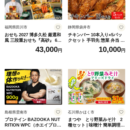
福岡県田川市
静岡県袋井市
おせち 2027 博多久松 厳選和
チキンバー 10本入り×5パッ
風 三段重おせち『高砂』 6.5
クセット 手羽先 惣菜 弁当 お
寸 3段重 2～3人前 おせち料
かず お酒 おつまみ ギフト キ
43,000
10,000
円
円
理 重箱 お正月 冷凍おせち 縁
ャンプ アウトドア キャンプ
起物 祝箸付 福岡 お節 オセチ
飯 保存食 非常食 鶏肉 肉 お
oseti osechi お祝い 迎春おせ
肉 鶏 人気 厳選 静岡県袋井市
ち 本格おせち おせち予約 年
末 年始 お取り寄せ 新春 贅沢
おせち こだわりおせち 惣菜
老舗おせち ふるさと納税お
せち 御節 お節料理 正月 調理
不要 おせち料理2027
島根県雲南市
石川県かほく市
プロテイン BAZOOKA NUT
まつや とり野菜みそ汁 2
RITION WPC（ホエイプロテ
種セット | 味噌汁 簡単調理