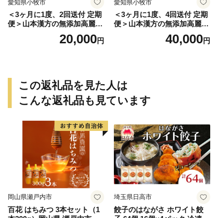
愛知県小牧市
愛知県小牧市
＜3ヶ月に1度、2回送付 定期
＜3ヶ月に1度、4回送付 定期
便＞山本漢方の無添加高麗人
便＞山本漢方の無添加高麗人
参粒
参粒
20,000
40,000
円
円
この返礼品を見た人は
こんな返礼品も見ています
岡山県瀬戸内市
埼玉県日高市
百花 はちみつ 3本セット（1
餃子のはながさ ホワイト餃