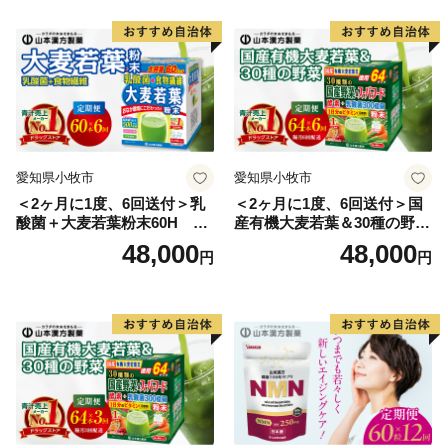
【重要】2024/09/26より寄附額変更のお知らせ
日頃より長与町をご支援いただき、誠にありがとうござ
います。
2023年10月からのふるさと納税制度改正に伴い、2024
愛知県小牧市
愛知県小牧市
年9月26日より返礼品の寄附金額を変更させていただく
＜2ヶ月に1度、6回送付＞乳
＜2ヶ月に1度、6回送付＞国
運びとなりました。
酸菌＋大麦若葉粉末60H 山
産有機大麦若葉＆30種の野
本漢方 定期便
菜 山本漢方 定期便
48,000
48,000
円
円
長与町では、国の定めるルールを順守し、今後もより多
くの方へ魅力あふれる返礼品をお届けできるよう努めて
まいります。
皆様にはご理解いただきますとともに、今後も変わらぬ
ご支援を賜りますと幸いでございます。
引き続きよろしくお願いいたします。