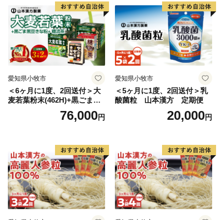
愛知県小牧市
愛知県小牧市
＜6ヶ月に1度、2回送付＞大
＜5ヶ月に1度、2回送付＞乳
麦若葉粉末(462H)+黒ごま黒
酸菌粒 山本漢方 定期便
豆きな粉+ 糖流茶 山本漢
76,000
20,000
円
円
方 定期便