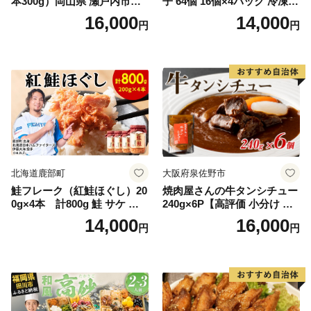
本300g）岡山県 瀬戸内市産
子 64個 16個×4パック 冷凍
石黒農園 ヨーグルト パン 砂
中華 点心 B級グルメ ご当地
16,000
14,000
円
円
糖の代わり 香り高い いい香
野菜 おつまみ おかず 簡単調
り 季節の花の蜜 トンガリ容
理 時短 リピート 保存 豚肉
器入り
特製 ポーク 大きめ ジューシ
ー ギフト お取り寄せ 日高市
北海道鹿部町
大阪府泉佐野市
鮭フレーク（紅鮭ほぐし）20
焼肉屋さんの牛タンシチュー
0g×4本 計800g 鮭 サケ 鮭
240g×6P【高評価 小分け 惣
ほぐし サケフレーク シャケ
菜 牛たん 一人暮らし 冷凍】
14,000
16,000
円
円
フレーク 鮭フレーク