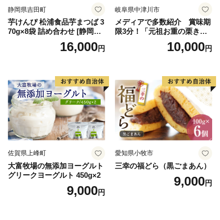
静岡県吉田町
岐阜県中津川市
芋けんぴ 松浦食品芋まつば 3
メディアで多数紹介 賞味期
70g×8袋 詰め合わせ [静岡伊
限3分！「元祖お重の栗きん
勢丹(松浦食品) 静岡県 吉田町
とんモンブラン」 【未来の
16,000
10,000
円
円
22424274] 芋ケンピ セット
ご褒美】スイーツ 栗 モンブ
小袋 個包装 小分け
ラン くりきんとん デザート
ご褒美 お取り寄せ くり お菓
子 菓子 F4N-2298
佐賀県上峰町
愛知県小牧市
大富牧場の無添加ヨーグルト
三幸の福どら（黒ごまあん）
グリークヨーグルト 450g×2
9,000
円
9,000
円