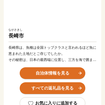
ながさきし
長崎市
長崎県は、魚種は全国トップクラスと言われるほど魚に
恵まれた土地だとご存じでしたか。
その秘密は、日本の最西端に位置し、三方を海で囲まれ
る長崎県の立地にあります。世界最大級の海流である黒
潮は、九州南西部で分岐して長崎沿岸を通ります。
自治体情報を見る
この対馬海流に乗って、様々な魚が回遊。全国屈指の魚
種の豊富さにつながるというわけです。
すべての返礼品を見る
また、東シナ海には、世界有数の大陸棚が広がってお
り、魚のエサとなるプランクトンも豊富。絶好の漁場を
お気に入りに追加する