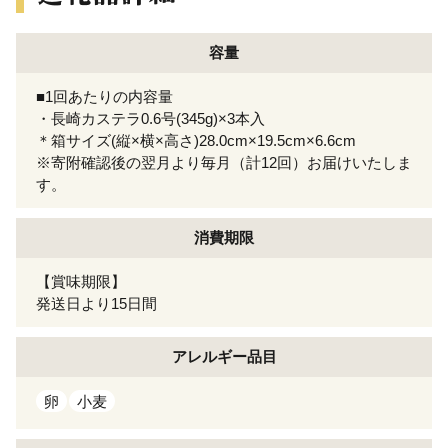
容量
■1回あたりの内容量
・長崎カステラ0.6号(345g)×3本入
＊箱サイズ(縦×横×高さ)28.0cm×19.5cm×6.6cm
※寄附確認後の翌月より毎月（計12回）お届けいたしま
す。
消費期限
【賞味期限】
発送日より15日間
アレルギー
品目
卵
小麦