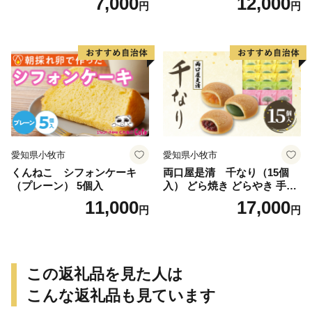
7,000
12,000
円
円
愛知県小牧市
愛知県小牧市
くんねこ シフォンケーキ
両口屋是清 千なり（15個
（プレーン） 5個入
入） どら焼き どらやき 手土
産 お土産 土産 丹波大納言小
11,000
17,000
円
円
豆 抹茶 林檎 りんご 慶事 お
祝い 法事 法要 詰め合わせ お
取り寄せ 瓢箪 豊臣秀吉 焼印
個包装 贈り物 老舗 お茶菓子
この返礼品を見た人は
こんな返礼品も見ています