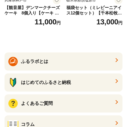
兵庫県神戸市
栃木県那須塩原市
【観音屋】デンマークチーズ
福袋セット（ミレピーニアイ
ケーキ 8個入り【ケーキ チ
ス12個セット）【千本松牧
ーズケーキ 人気スイーツ お
場】 ns025-014-12 【デザー
11,000
13,000
円
円
すすめスイーツ 神戸スイー
ト 詰め合わせ ギフト】
ツ 新感覚チーズケーキ おす
すめケーキ 兵庫県 神戸市 D0
910-17】
ふるラボとは
はじめてのふるさと納税
よくあるご質問
コラム