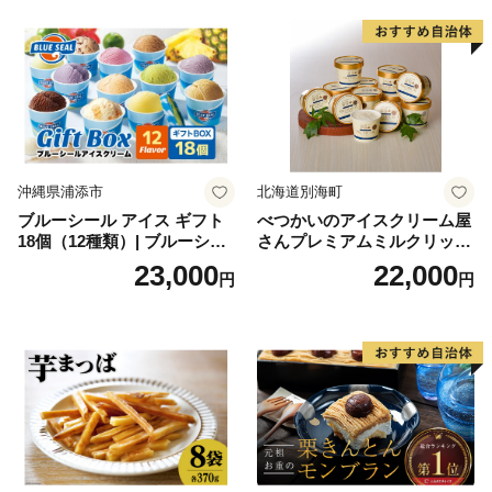
沖縄県浦添市
北海道別海町
ブルーシール アイス ギフト
べつかいのアイスクリーム屋
18個（12種類）| ブルーシー
さんプレミアムミルクリッチ
ルアイス ブルーシールアイ
12個（AP-01）（ 北海道アイ
23,000
22,000
円
円
スクリーム 着日指定可能 送
ス 北海道産アイス アイス ア
料無料 ジェラート 沖縄県 バ
イススイーツ アイスクリー
ースデー 贈り物 プレゼント
ム 北海道産アイスクリーム
誕生日 カップ 詰め合わせ バ
道産アイス 道産アイスクリ
ラエティ | バニラ チョコレー
ーム ギフト 詰合せ 詰め合わ
ト ストロベリー ピスタチオ
せ ふるさと納税 ）
バニラ＆クッキー ウベ 沖縄
紅イモ 塩ちんすこう 沖縄シ
ークヮーサー 沖縄黒糖 琉球
ロイヤルミルクティ 沖縄パ
イン