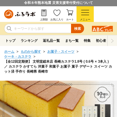
令和８年熊本地震 災害支援寄付受付について
上限額
お気に入り
カート
メニュー
検索
トップ
ランキング
返礼品一覧
まち一覧
特集
初心者ガイド
ホーム
ものから探す
お菓子・スイーツ
ケーキ・カステラ
【全12回定期便】 文明堂総本店 長崎カステラ1.8号 ( 0.6号 × 3本入 )
／ カステラ かすてら 洋菓子 和菓子 お菓子 菓子 デザート スイーツ カ
ット済 手作り 長崎県 長崎市