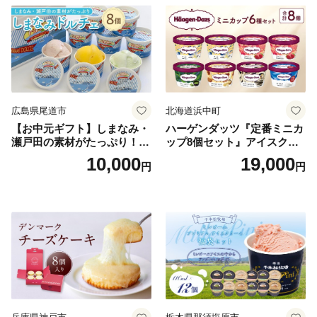
広島県尾道市
北海道浜中町
【お中元ギフト】しまなみ・
ハーゲンダッツ『定番ミニカ
瀬戸田の素材がたっぷり！ジ
ップ8個セット』アイスクリ
ェラート8個
ーム アイス スイーツ デザー
10,000
19,000
円
円
ト_H0016-104