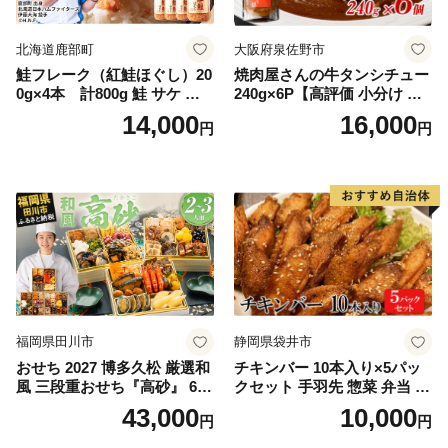
北海道鹿部町
大阪府泉佐野市
鮭フレーク（紅鮭ほぐし）20
焼肉屋さんの牛タンシチュー
0g×4本 計800g 鮭 サケ 鮭
240g×6P【高評価 小分け 惣
ほぐし サケフレーク シャケ
菜 牛たん 一人暮らし 冷凍】
14,000
16,000
円
円
フレーク 鮭フレーク
福岡県田川市
静岡県袋井市
おせち 2027 博多久松 厳選和
チキンバー 10本入り×5パッ
風 三段重おせち『高砂』 6.5
クセット 手羽先 惣菜 弁当 お
寸 3段重 2～3人前 おせち料
かず お酒 おつまみ ギフト キ
43,000
10,000
円
円
理 重箱 お正月 冷凍おせち 縁
ャンプ アウトドア キャンプ
起物 祝箸付 福岡 お節 オセチ
飯 保存食 非常食 鶏肉 肉 お