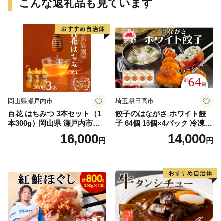
こんな返礼品も見ています
岡山県瀬戸内市
埼玉県日高市
百花 はちみつ 3本セット（1
餃子のはながさ ホワイト餃
本300g）岡山県 瀬戸内市産
子 64個 16個×4パック 冷凍
石黒農園 ヨーグルト パン 砂
中華 点心 B級グルメ ご当地
16,000
14,000
円
円
糖の代わり 香り高い いい香
野菜 おつまみ おかず 簡単調
り 季節の花の蜜 トンガリ容
理 時短 リピート 保存 豚肉
器入り
特製 ポーク 大きめ ジューシ
ー ギフト お取り寄せ 日高市