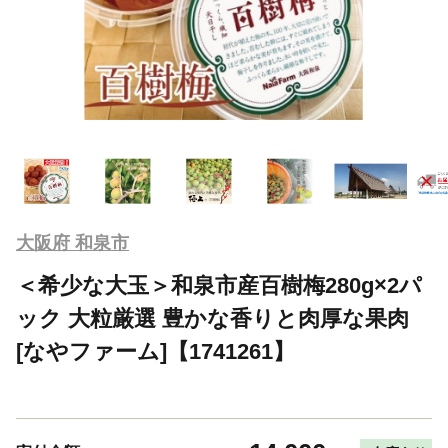
大阪府 和泉市
＜希少な大玉＞和泉市産百樹梅280g×2パ
ック 大粒厳選 豊かな香りと肉厚な果肉
[なやファーム]【1741261】