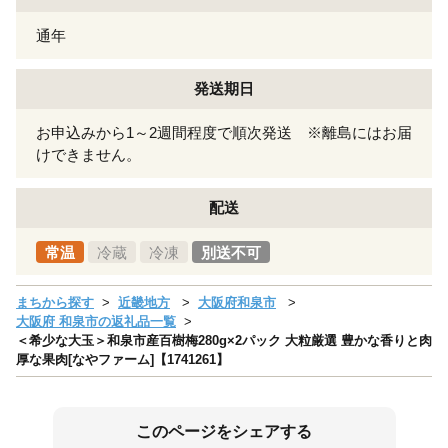
通年
発送期日
お申込みから1～2週間程度で順次発送 ※離島にはお届
けできません。
配送
常温
冷蔵
冷凍
別送不可
まちから探す
近畿地方
大阪府和泉市
大阪府 和泉市の返礼品一覧
＜希少な大玉＞和泉市産百樹梅280g×2パック 大粒厳選 豊かな香りと肉
厚な果肉[なやファーム]【1741261】
このページをシェアする