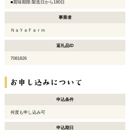
■賞味期限:製造日から180日
事業者
ＮａＹａＦａｒｍ
返礼品ID
7081826
申込条件
何度も申し込み可
申込期日