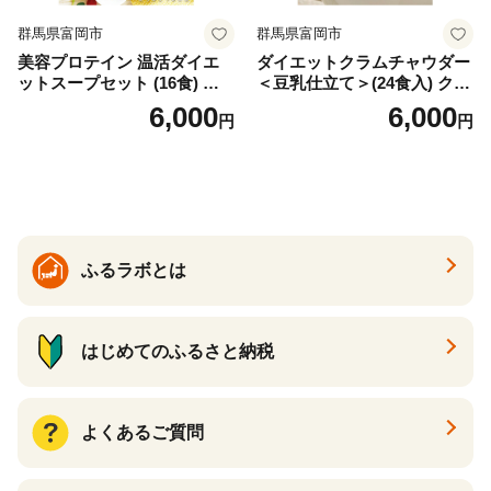
群馬県富岡市
群馬県富岡市
美容プロテイン 温活ダイエ
ダイエットクラムチャウダー
ットスープセット (16食) 小
＜豆乳仕立て＞(24食入) クラ
分け スープ 食べ比べ セット
ムチャウダー 豆乳 ダイエッ
6,000
6,000
円
円
詰合せ クラムチャウダー チ
ト スープ プロテイン たんぱ
ゲ コーン ポタージュ トマト
く質 食物繊維 食品 F20E-799
温活 ダイエット 美容 プロテ
イン 食品 F20E-809
ふるラボとは
はじめてのふるさと納税
よくあるご質問