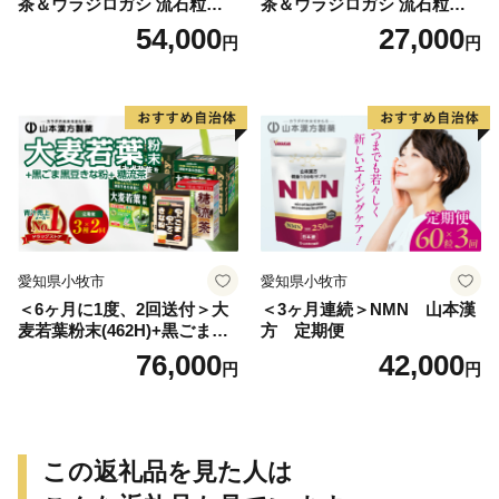
茶＆ウラジロガシ 流石粒
茶＆ウラジロガシ 流石粒
山本漢方 定期便
山本漢方 定期便
54,000
27,000
円
円
愛知県小牧市
愛知県小牧市
＜6ヶ月に1度、2回送付＞大
＜3ヶ月連続＞NMN 山本漢
麦若葉粉末(462H)+黒ごま黒
方 定期便
豆きな粉+ 糖流茶 山本漢
76,000
42,000
円
円
方 定期便
この返礼品を見た人は