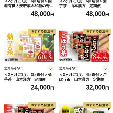
＜2ヶ月に1度、6回送付＞国
＜2ヶ月に1度、6回送付＞菊
産有機大麦若葉＆30種の野
芋茶 山本漢方 定期便
菜 山本漢方 定期便
48,000
48,000
円
円
愛知県小牧市
愛知県小牧市
＜2ヶ月に1度、3回送付＞菊
＜3ヶ月に1度、4回送付＞ご
芋茶 山本漢方 定期便
ぼう茶 山本漢方 定期便
24,000
32,000
円
円